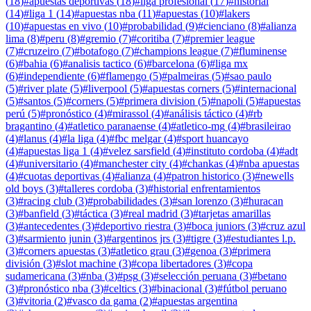
(
18
)
#
apuestas deportivas
(
18
)
#
liga profesional
(
17
)
#
historial
(
14
)
#
liga 1
(
14
)
#
apuestas nba
(
11
)
#
apuestas
(
10
)
#
lakers
(
10
)
#
apuestas en vivo
(
10
)
#
probabilidad
(
9
)
#
cienciano
(
8
)
#
alianza
lima
(
8
)
#
peru
(
8
)
#
gremio
(
7
)
#
coritiba
(
7
)
#
premier league
(
7
)
#
cruzeiro
(
7
)
#
botafogo
(
7
)
#
champions league
(
7
)
#
fluminense
(
6
)
#
bahia
(
6
)
#
analisis tactico
(
6
)
#
barcelona
(
6
)
#
liga mx
(
6
)
#
independiente
(
6
)
#
flamengo
(
5
)
#
palmeiras
(
5
)
#
sao paulo
(
5
)
#
river plate
(
5
)
#
liverpool
(
5
)
#
apuestas corners
(
5
)
#
internacional
(
5
)
#
santos
(
5
)
#
corners
(
5
)
#
primera division
(
5
)
#
napoli
(
5
)
#
apuestas
perú
(
5
)
#
pronóstico
(
4
)
#
mirassol
(
4
)
#
análisis táctico
(
4
)
#
rb
bragantino
(
4
)
#
atletico paranaense
(
4
)
#
atletico-mg
(
4
)
#
brasileirao
(
4
)
#
lanus
(
4
)
#
la liga
(
4
)
#
fbc melgar
(
4
)
#
sport huancayo
(
4
)
#
apuestas liga 1
(
4
)
#
velez sarsfield
(
4
)
#
instituto cordoba
(
4
)
#
adt
(
4
)
#
universitario
(
4
)
#
manchester city
(
4
)
#
chankas
(
4
)
#
nba apuestas
(
4
)
#
cuotas deportivas
(
4
)
#
alianza
(
4
)
#
patron historico
(
3
)
#
newells
old boys
(
3
)
#
talleres cordoba
(
3
)
#
historial enfrentamientos
(
3
)
#
racing club
(
3
)
#
probabilidades
(
3
)
#
san lorenzo
(
3
)
#
huracan
(
3
)
#
banfield
(
3
)
#
táctica
(
3
)
#
real madrid
(
3
)
#
tarjetas amarillas
(
3
)
#
antecedentes
(
3
)
#
deportivo riestra
(
3
)
#
boca juniors
(
3
)
#
cruz azul
(
3
)
#
sarmiento junin
(
3
)
#
argentinos jrs
(
3
)
#
tigre
(
3
)
#
estudiantes l.p.
(
3
)
#
corners apuestas
(
3
)
#
atletico grau
(
3
)
#
genoa
(
3
)
#
primera
división
(
3
)
#
slot machine
(
3
)
#
copa libertadores
(
3
)
#
copa
sudamericana
(
3
)
#
nba
(
3
)
#
psg
(
3
)
#
selección peruana
(
3
)
#
betano
(
3
)
#
pronóstico nba
(
3
)
#
celtics
(
3
)
#
binacional
(
3
)
#
fútbol peruano
(
3
)
#
vitoria
(
2
)
#
vasco da gama
(
2
)
#
apuestas argentina