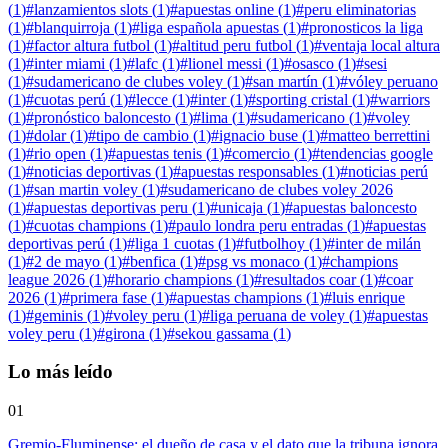
(
1
)
#
lanzamientos slots
(
1
)
#
apuestas online
(
1
)
#
peru eliminatorias
(
1
)
#
blanquirroja
(
1
)
#
liga española apuestas
(
1
)
#
pronosticos la liga
(
1
)
#
factor altura futbol
(
1
)
#
altitud peru futbol
(
1
)
#
ventaja local altura
(
1
)
#
inter miami
(
1
)
#
lafc
(
1
)
#
lionel messi
(
1
)
#
osasco
(
1
)
#
sesi
(
1
)
#
sudamericano de clubes voley
(
1
)
#
san martín
(
1
)
#
vóley peruano
(
1
)
#
cuotas perú
(
1
)
#
lecce
(
1
)
#
inter
(
1
)
#
sporting cristal
(
1
)
#
warriors
(
1
)
#
pronóstico baloncesto
(
1
)
#
lima
(
1
)
#
sudamericano
(
1
)
#
voley
(
1
)
#
dolar
(
1
)
#
tipo de cambio
(
1
)
#
ignacio buse
(
1
)
#
matteo berrettini
(
1
)
#
rio open
(
1
)
#
apuestas tenis
(
1
)
#
comercio
(
1
)
#
tendencias google
(
1
)
#
noticias deportivas
(
1
)
#
apuestas responsables
(
1
)
#
noticias perú
(
1
)
#
san martin voley
(
1
)
#
sudamericano de clubes voley 2026
(
1
)
#
apuestas deportivas peru
(
1
)
#
unicaja
(
1
)
#
apuestas baloncesto
(
1
)
#
cuotas champions
(
1
)
#
paulo londra peru entradas
(
1
)
#
apuestas
deportivas perú
(
1
)
#
liga 1 cuotas
(
1
)
#
futbolhoy
(
1
)
#
inter de milán
(
1
)
#
2 de mayo
(
1
)
#
benfica
(
1
)
#
psg vs monaco
(
1
)
#
champions
league 2026
(
1
)
#
horario champions
(
1
)
#
resultados coar
(
1
)
#
coar
2026
(
1
)
#
primera fase
(
1
)
#
apuestas champions
(
1
)
#
luis enrique
(
1
)
#
geminis
(
1
)
#
voley peru
(
1
)
#
liga peruana de voley
(
1
)
#
apuestas
voley peru
(
1
)
#
girona
(
1
)
#
sekou gassama
(
1
)
Lo más leído
01
Gremio-Fluminense: el dueño de casa y el dato que la tribuna ignora