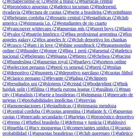
(
2
)
#
chapecoense-sc
(
2
)
#
serie a brasil
(
2
)
#
barracas central
(
2
)
#
pronóstico apuestas
(
2
)
#
atletico tucuman
(
2
)
#
independ.
rivadavia
(
2
)
#
lectura de cuotas
(
2
)
#
serie a brasileira
(
2
)
#
corinthians
(
2
)
#
belgrano cordoba
(
2
)
#
rosario central
(
2
)
#
estadísticas
(
2
)
#
club
america
(
2
)
#
gimnasia l.p.
(
2
)
#
estudiantes de rio cuarto
(
2
)
#
vancouver whitecaps
(
2
)
#
apuestas mls
(
2
)
#
sport boys
(
2
)
#
lazio
(
2
)
#
valor
(
2
)
#
patrón histórico
(
2
)
#
liga profesional argentina
(
2
)
#
los
angeles galaxy
(
2
)
#
los angeles fc
(
2
)
#
club deportivo los chankas
(
2
)
#
cusco
(
2
)
#
am i in love
(
2
)
#
shine soundtrack
(
2
)
#
tragamonedas
online
(
2
)
#
thunder
(
2
)
#
onpe
(
2
)
#
liga 1 perú
(
2
)
#
arsenal
(
2
)
#
atletico
nacional
(
2
)
#
belgrano
(
2
)
#
tijuana
(
2
)
#
tigres
(
2
)
#
chelsea
(
2
)
#
racing
(
2
)
#
bundesliga
(
2
)
#
apuestas royal
(
2
)
#
parlays
(
2
)
#
sorteos online
(
2
)
#
seleccion peruana
(
2
)
#
perú vs senegal
(
2
)
#
perú
(
2
)
#
milan
(
2
)
#
deportivo
(
2
)
#
nuggets
(
2
)
#
deportivo garcilaso
(
2
)
#
cuotas fútbol
(
2
)
#
clasico peruano
(
2
)
#
levante
(
2
)
#
laliga
(
2
)
#
clippers
(
2
)
#
resultados uni
(
2
)
#
slotgms
(
2
)
#
cristal
(
2
)
#
bodø/glimt
(
2
)
#
hnk
hajduk split
(
1
)
#
žilina
(
1
)
#
uefa europa league
(
1
)
#
análisis
(
1
)
#
man
city
(
1
)
#
analisis
(
1
)
#
serie a brasileirao
(
1
)
#
gimnasia
(
1
)
#
mercado de
tarjetas
(
1
)
#
probabilidades implícitas
(
1
)
#
previas
(
1
)
#
amonestaciones
(
1
)
#
estadisticas
(
1
)
#
gimnasia mendoza
(
1
)
#
central cordoba
(
1
)
#
cuotas argentina
(
1
)
#
atlante fc
(
1
)
#
apuestas
cuotas
(
1
)
#
mercado secundario
(
1
)
#
tarjetas
(
1
)
#
pronóstico deportivo
(
1
)
#
remo
(
1
)
#
futbol brasileño
(
1
)
#
defensa y justicia
(
1
)
#
aldosivi
(
1
)
#
puebla
(
1
)
#
ucv moquegua
(
1
)
#
comerciantes unidos
(
1
)
#
cuotas
probabilidad
(
1
)
#
apuestas brasileirao
(
1
)
#
club queretaro
(
1
)
#
atletico