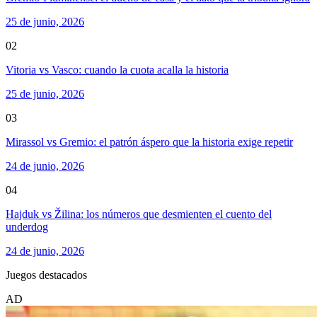
25 de junio, 2026
02
Vitoria vs Vasco: cuando la cuota acalla la historia
25 de junio, 2026
03
Mirassol vs Gremio: el patrón áspero que la historia exige repetir
24 de junio, 2026
04
Hajduk vs Žilina: los números que desmienten el cuento del
underdog
24 de junio, 2026
Juegos destacados
AD