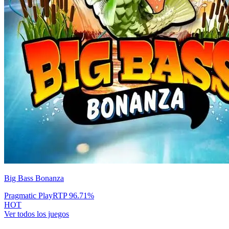
Big Bass Bonanza
Pragmatic Play
RTP
96.71
%
HOT
Ver todos los juegos