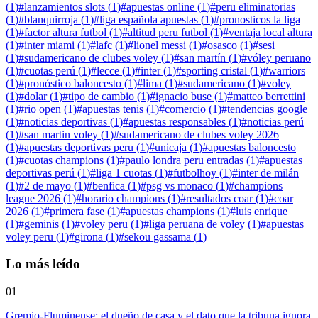
(
1
)
#
lanzamientos slots
(
1
)
#
apuestas online
(
1
)
#
peru eliminatorias
(
1
)
#
blanquirroja
(
1
)
#
liga española apuestas
(
1
)
#
pronosticos la liga
(
1
)
#
factor altura futbol
(
1
)
#
altitud peru futbol
(
1
)
#
ventaja local altura
(
1
)
#
inter miami
(
1
)
#
lafc
(
1
)
#
lionel messi
(
1
)
#
osasco
(
1
)
#
sesi
(
1
)
#
sudamericano de clubes voley
(
1
)
#
san martín
(
1
)
#
vóley peruano
(
1
)
#
cuotas perú
(
1
)
#
lecce
(
1
)
#
inter
(
1
)
#
sporting cristal
(
1
)
#
warriors
(
1
)
#
pronóstico baloncesto
(
1
)
#
lima
(
1
)
#
sudamericano
(
1
)
#
voley
(
1
)
#
dolar
(
1
)
#
tipo de cambio
(
1
)
#
ignacio buse
(
1
)
#
matteo berrettini
(
1
)
#
rio open
(
1
)
#
apuestas tenis
(
1
)
#
comercio
(
1
)
#
tendencias google
(
1
)
#
noticias deportivas
(
1
)
#
apuestas responsables
(
1
)
#
noticias perú
(
1
)
#
san martin voley
(
1
)
#
sudamericano de clubes voley 2026
(
1
)
#
apuestas deportivas peru
(
1
)
#
unicaja
(
1
)
#
apuestas baloncesto
(
1
)
#
cuotas champions
(
1
)
#
paulo londra peru entradas
(
1
)
#
apuestas
deportivas perú
(
1
)
#
liga 1 cuotas
(
1
)
#
futbolhoy
(
1
)
#
inter de milán
(
1
)
#
2 de mayo
(
1
)
#
benfica
(
1
)
#
psg vs monaco
(
1
)
#
champions
league 2026
(
1
)
#
horario champions
(
1
)
#
resultados coar
(
1
)
#
coar
2026
(
1
)
#
primera fase
(
1
)
#
apuestas champions
(
1
)
#
luis enrique
(
1
)
#
geminis
(
1
)
#
voley peru
(
1
)
#
liga peruana de voley
(
1
)
#
apuestas
voley peru
(
1
)
#
girona
(
1
)
#
sekou gassama
(
1
)
Lo más leído
01
Gremio-Fluminense: el dueño de casa y el dato que la tribuna ignora