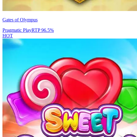
Gates of Olympus
Pragmatic Play
RTP
96.5
%
HOT