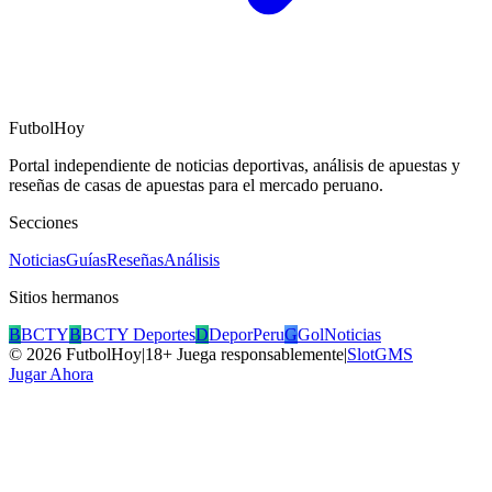
FutbolHoy
Portal independiente de noticias deportivas, análisis de apuestas y
reseñas de casas de apuestas para el mercado peruano.
Secciones
Noticias
Guías
Reseñas
Análisis
Sitios hermanos
B
BCTY
B
BCTY Deportes
D
DeporPeru
G
GolNoticias
©
2026
FutbolHoy
|
18+ Juega responsablemente
|
SlotGMS
Jugar Ahora