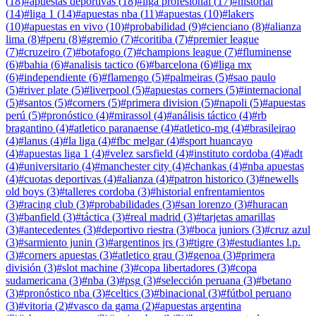
(
18
)
#
apuestas deportivas
(
18
)
#
liga profesional
(
17
)
#
historial
(
14
)
#
liga 1
(
14
)
#
apuestas nba
(
11
)
#
apuestas
(
10
)
#
lakers
(
10
)
#
apuestas en vivo
(
10
)
#
probabilidad
(
9
)
#
cienciano
(
8
)
#
alianza
lima
(
8
)
#
peru
(
8
)
#
gremio
(
7
)
#
coritiba
(
7
)
#
premier league
(
7
)
#
cruzeiro
(
7
)
#
botafogo
(
7
)
#
champions league
(
7
)
#
fluminense
(
6
)
#
bahia
(
6
)
#
analisis tactico
(
6
)
#
barcelona
(
6
)
#
liga mx
(
6
)
#
independiente
(
6
)
#
flamengo
(
5
)
#
palmeiras
(
5
)
#
sao paulo
(
5
)
#
river plate
(
5
)
#
liverpool
(
5
)
#
apuestas corners
(
5
)
#
internacional
(
5
)
#
santos
(
5
)
#
corners
(
5
)
#
primera division
(
5
)
#
napoli
(
5
)
#
apuestas
perú
(
5
)
#
pronóstico
(
4
)
#
mirassol
(
4
)
#
análisis táctico
(
4
)
#
rb
bragantino
(
4
)
#
atletico paranaense
(
4
)
#
atletico-mg
(
4
)
#
brasileirao
(
4
)
#
lanus
(
4
)
#
la liga
(
4
)
#
fbc melgar
(
4
)
#
sport huancayo
(
4
)
#
apuestas liga 1
(
4
)
#
velez sarsfield
(
4
)
#
instituto cordoba
(
4
)
#
adt
(
4
)
#
universitario
(
4
)
#
manchester city
(
4
)
#
chankas
(
4
)
#
nba apuestas
(
4
)
#
cuotas deportivas
(
4
)
#
alianza
(
4
)
#
patron historico
(
3
)
#
newells
old boys
(
3
)
#
talleres cordoba
(
3
)
#
historial enfrentamientos
(
3
)
#
racing club
(
3
)
#
probabilidades
(
3
)
#
san lorenzo
(
3
)
#
huracan
(
3
)
#
banfield
(
3
)
#
táctica
(
3
)
#
real madrid
(
3
)
#
tarjetas amarillas
(
3
)
#
antecedentes
(
3
)
#
deportivo riestra
(
3
)
#
boca juniors
(
3
)
#
cruz azul
(
3
)
#
sarmiento junin
(
3
)
#
argentinos jrs
(
3
)
#
tigre
(
3
)
#
estudiantes l.p.
(
3
)
#
corners apuestas
(
3
)
#
atletico grau
(
3
)
#
genoa
(
3
)
#
primera
división
(
3
)
#
slot machine
(
3
)
#
copa libertadores
(
3
)
#
copa
sudamericana
(
3
)
#
nba
(
3
)
#
psg
(
3
)
#
selección peruana
(
3
)
#
betano
(
3
)
#
pronóstico nba
(
3
)
#
celtics
(
3
)
#
binacional
(
3
)
#
fútbol peruano
(
3
)
#
vitoria
(
2
)
#
vasco da gama
(
2
)
#
apuestas argentina