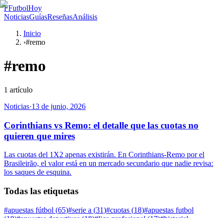
F
FutbolHoy
Noticias
Guías
Reseñas
Análisis
Inicio
›
#remo
#
remo
1
artículo
Noticias
·
13 de junio, 2026
Corinthians vs Remo: el detalle que las cuotas no
quieren que mires
Las cuotas del 1X2 apenas existirán. En Corinthians-Remo por el
Brasileirão, el valor está en un mercado secundario que nadie revisa:
los saques de esquina.
Todas las etiquetas
#
apuestas fútbol
(
65
)
#
serie a
(
31
)
#
cuotas
(
18
)
#
apuestas futbol