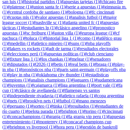
san luis
(
1
)
#
historial partidos
(
1
)
#
apuestas tarjetas
(
1
)
#
chicago fire
(
1
)
#
platense
(
1
)
#
union santa fe
(
1
)
#
serie a apuestas
(
1
)
#
gimnasia m.
(
1
)
#
central cordoba de santiago
(
1
)
#
bologna
(
1
)
#
fc cincinnati
(
1
)
#
cuotas mls
(
1
)
#
valor apuestas
(
1
)
#
analisis futbol
(
1
)
#
major
league soccer
(
1
)
#
nashville sc
(
1
)
#
atlanta united fc
(
1
)
#
apuestas
tácticas
(
1
)
#
estudiantes lp
(
1
)
#
clásico angelino
(
1
)
#
pronostico
apuestas
(
1
)
#
sc freiburg
(
1
)
#
aston villa
(
1
)
#
europa league
(
1
)
#
cf
pachuca
(
1
)
#
toluca
(
1
)
#
historial liga 1
(
1
)
#
como
(
1
)
#
atlético grau
(
1
)
#
medellin
(
1
)
#
atletico mineiro
(
1
)
#
suns
(
1
)
#
nba playoffs
(
1
)
#
lakers vs rockets
(
1
)
#
adt de tarma
(
1
)
#
resultados electorales
(
1
)
#
elecciones perú
(
1
)
#
apuestas políticas
(
1
)
#
club cienciano
(
1
)
#
fixture liga 1
(
1
)
#
los chankas
(
1
)
#
melgar
(
1
)
#
senadores
(
1
)
#
diputados
(
1
)
#
2026
(
1
)
#
betis
(
1
)
#
real betis
(
1
)
#
braga
(
1
)
#
play-
in nba
(
1
)
#
pronósticos nba
(
1
)
#
paris saint-germain
(
1
)
#
playoffs nba
(
1
)
#
play in nba
(
1
)
#
oklahoma city thunder
(
1
)
#
estadisticas
champions
(
1
)
#
analisis champions
(
1
)
#
jaguares
(
1
)
#
sudamericana
(
1
)
#
juventus
(
1
)
#
cajamarca
(
1
)
#
liga argentina
(
1
)
#
port vale
(
1
)
#
fa
cup
(
1
)
#
clásico de avellaneda
(
1
)
#
flamengo vs santos
(
1
)
#
independiente rivadavia
(
1
)
#
atletico rafaela
(
1
)
#
copa argentina
(
1
)
#
nets
(
1
)
#
brooklyn nets
(
1
)
#
futbol
(
1
)
#
mano menezes
(
1
)
#
peruano
(
1
)
#
sorteo
(
1
)
#
tinka
(
1
)
#
resultados
(
1
)
#
estudiantes de
río cuarto
(
1
)
#
pelota parada
(
1
)
#
brighton
(
1
)
#
torino
(
1
)
#
cincinnati
(
1
)
#
concachampions
(
1
)
#
granja
(
1
)
#
la granja vip peru
(
1
)
#
apuestas
entretenimiento
(
1
)
#
monterrey
(
1
)
#
concacaf champions cup
(
1
)
#
brighton vs liverpool
(
1
)
#
hora peru
(
1
)
#
gestión de bankroll