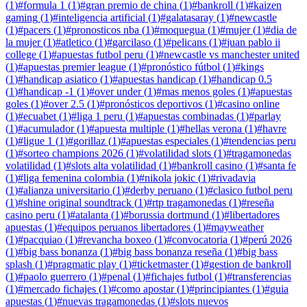
(
1
)
#
formula 1
(
1
)
#
gran premio de china
(
1
)
#
bankroll
(
1
)
#
kaizen
gaming
(
1
)
#
inteligencia artificial
(
1
)
#
galatasaray
(
1
)
#
newcastle
(
1
)
#
pacers
(
1
)
#
pronosticos nba
(
1
)
#
moquegua
(
1
)
#
mujer
(
1
)
#
dia de
la mujer
(
1
)
#
atletico
(
1
)
#
garcilaso
(
1
)
#
pelicans
(
1
)
#
juan pablo ii
college
(
1
)
#
apuestas futbol peru
(
1
)
#
newcastle vs manchester united
(
1
)
#
apuestas premier league
(
1
)
#
pronóstico fútbol
(
1
)
#
kings
(
1
)
#
handicap asiatico
(
1
)
#
apuestas handicap
(
1
)
#
handicap 0.5
(
1
)
#
handicap -1
(
1
)
#
over under
(
1
)
#
mas menos goles
(
1
)
#
apuestas
goles
(
1
)
#
over 2.5
(
1
)
#
pronósticos deportivos
(
1
)
#
casino online
(
1
)
#
ecuabet
(
1
)
#
liga 1 peru
(
1
)
#
apuestas combinadas
(
1
)
#
parlay
(
1
)
#
acumulador
(
1
)
#
apuesta multiple
(
1
)
#
hellas verona
(
1
)
#
havre
(
1
)
#
ligue 1
(
1
)
#
gorillaz
(
1
)
#
apuestas especiales
(
1
)
#
tendencias peru
(
1
)
#
sorteo champions 2026
(
1
)
#
volatilidad slots
(
1
)
#
tragamonedas
volatilidad
(
1
)
#
slots alta volatilidad
(
1
)
#
bankroll casino
(
1
)
#
santa fe
(
1
)
#
liga femenina colombia
(
1
)
#
nikola jokic
(
1
)
#
rivadavia
(
1
)
#
alianza universitario
(
1
)
#
derby peruano
(
1
)
#
clasico futbol peru
(
1
)
#
shine original soundtrack
(
1
)
#
rtp tragamonedas
(
1
)
#
reseña
casino peru
(
1
)
#
atalanta
(
1
)
#
borussia dortmund
(
1
)
#
libertadores
apuestas
(
1
)
#
equipos peruanos libertadores
(
1
)
#
mayweather
(
1
)
#
pacquiao
(
1
)
#
revancha boxeo
(
1
)
#
convocatoria
(
1
)
#
perú 2026
(
1
)
#
big bass bonanza
(
1
)
#
big bass bonanza reseña
(
1
)
#
big bass
splash
(
1
)
#
pragmatic play
(
1
)
#
ticketmaster
(
1
)
#
gestion de bankroll
(
1
)
#
paolo guerrero
(
1
)
#
penal
(
1
)
#
fichajes futbol
(
1
)
#
transferencias
(
1
)
#
mercado fichajes
(
1
)
#
como apostar
(
1
)
#
principiantes
(
1
)
#
guia
apuestas
(
1
)
#
nuevas tragamonedas
(
1
)
#
slots nuevos