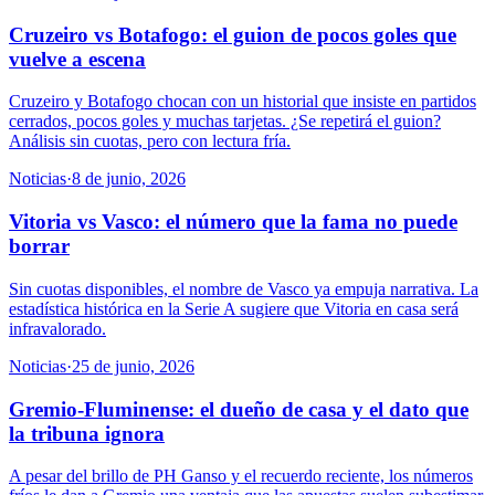
Cruzeiro vs Botafogo: el guion de pocos goles que
vuelve a escena
Cruzeiro y Botafogo chocan con un historial que insiste en partidos
cerrados, pocos goles y muchas tarjetas. ¿Se repetirá el guion?
Análisis sin cuotas, pero con lectura fría.
Noticias
·
8 de junio, 2026
Vitoria vs Vasco: el número que la fama no puede
borrar
Sin cuotas disponibles, el nombre de Vasco ya empuja narrativa. La
estadística histórica en la Serie A sugiere que Vitoria en casa será
infravalorado.
Noticias
·
25 de junio, 2026
Gremio-Fluminense: el dueño de casa y el dato que
la tribuna ignora
A pesar del brillo de PH Ganso y el recuerdo reciente, los números