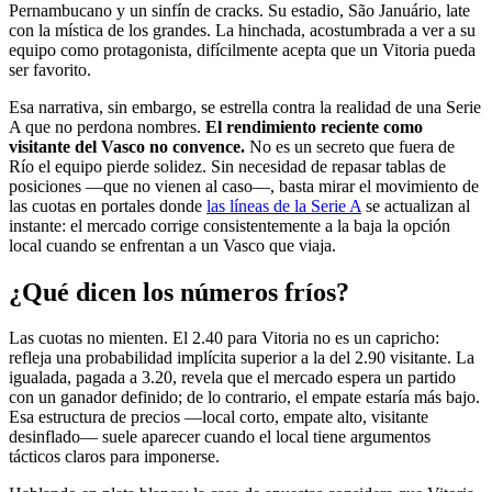
Pernambucano y un sinfín de cracks. Su estadio, São Januário, late
con la mística de los grandes. La hinchada, acostumbrada a ver a su
equipo como protagonista, difícilmente acepta que un Vitoria pueda
ser favorito.
Esa narrativa, sin embargo, se estrella contra la realidad de una Serie
A que no perdona nombres.
El rendimiento reciente como
visitante del Vasco no convence.
No es un secreto que fuera de
Río el equipo pierde solidez. Sin necesidad de repasar tablas de
posiciones —que no vienen al caso—, basta mirar el movimiento de
las cuotas en portales donde
las líneas de la Serie A
se actualizan al
instante: el mercado corrige consistentemente a la baja la opción
local cuando se enfrentan a un Vasco que viaja.
¿Qué dicen los números fríos?
Las cuotas no mienten. El 2.40 para Vitoria no es un capricho:
refleja una probabilidad implícita superior a la del 2.90 visitante. La
igualada, pagada a 3.20, revela que el mercado espera un partido
con un ganador definido; de lo contrario, el empate estaría más bajo.
Esa estructura de precios —local corto, empate alto, visitante
desinflado— suele aparecer cuando el local tiene argumentos
tácticos claros para imponerse.