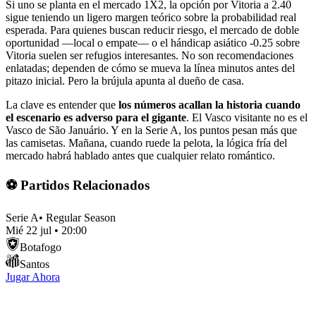
Si uno se planta en el mercado 1X2, la opción por Vitoria a 2.40
sigue teniendo un ligero margen teórico sobre la probabilidad real
esperada. Para quienes buscan reducir riesgo, el mercado de doble
oportunidad —local o empate— o el hándicap asiático -0.25 sobre
Vitoria suelen ser refugios interesantes. No son recomendaciones
enlatadas; dependen de cómo se mueva la línea minutos antes del
pitazo inicial. Pero la brújula apunta al dueño de casa.
La clave es entender que
los números acallan la historia cuando
el escenario es adverso para el gigante
. El Vasco visitante no es el
Vasco de São Januário. Y en la Serie A, los puntos pesan más que
las camisetas. Mañana, cuando ruede la pelota, la lógica fría del
mercado habrá hablado antes que cualquier relato romántico.
⚽ Partidos Relacionados
Serie A
•
Regular Season
Mié 22 jul
•
20:00
Botafogo
Santos
Jugar Ahora