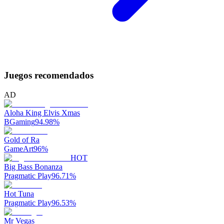
Juegos recomendados
AD
Aloha King Elvis Xmas
BGaming
94.98
%
Gold of Ra
GameArt
96
%
HOT
Big Bass Bonanza
Pragmatic Play
96.71
%
Hot Tuna
Pragmatic Play
96.53
%
Mr Vegas