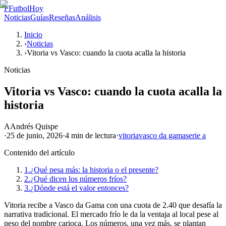
F
FutbolHoy
Noticias
Guías
Reseñas
Análisis
Inicio
›
Noticias
›
Vitoria vs Vasco: cuando la cuota acalla la historia
Noticias
Vitoria vs Vasco: cuando la cuota acalla la
historia
A
Andrés Quispe
·
25 de junio, 2026
·
4 min
de lectura
·
vitoria
vasco da gama
serie a
Contenido del artículo
1.
¿Qué pesa más: la historia o el presente?
2.
¿Qué dicen los números fríos?
3.
¿Dónde está el valor entonces?
Vitoria recibe a Vasco da Gama con una cuota de 2.40 que desafía la
narrativa tradicional. El mercado frío le da la ventaja al local pese al
peso del nombre carioca. Los números, una vez más, se plantan