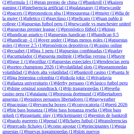
(
1
)
#
formula 1
(
1
)
#
gran premio de china
(
1
)
#
bankroll
(
1
)
#
kaizen
gaming
(
1
)
#
inteligencia artificial
(
1
)
#
galatasaray
(
1
)
#
newcastle
(
1
)
#
pacers
(
1
)
#
pronosticos nba
(
1
)
#
moquegua
(
1
)
#
mujer
(
1
)
#
dia de
la mujer
(
1
)
#
atletico
(
1
)
#
garcilaso
(
1
)
#
pelicans
(
1
)
#
juan pablo ii
college
(
1
)
#
apuestas futbol peru
(
1
)
#
newcastle vs manchester united
(
1
)
#
apuestas premier league
(
1
)
#
pronóstico fútbol
(
1
)
#
kings
(
1
)
#
handicap asiatico
(
1
)
#
apuestas handicap
(
1
)
#
handicap 0.5
(
1
)
#
handicap -1
(
1
)
#
over under
(
1
)
#
mas menos goles
(
1
)
#
apuestas
goles
(
1
)
#
over 2.5
(
1
)
#
pronósticos deportivos
(
1
)
#
casino online
(
1
)
#
ecuabet
(
1
)
#
liga 1 peru
(
1
)
#
apuestas combinadas
(
1
)
#
parlay
(
1
)
#
acumulador
(
1
)
#
apuesta multiple
(
1
)
#
hellas verona
(
1
)
#
havre
(
1
)
#
ligue 1
(
1
)
#
gorillaz
(
1
)
#
apuestas especiales
(
1
)
#
tendencias peru
(
1
)
#
sorteo champions 2026
(
1
)
#
volatilidad slots
(
1
)
#
tragamonedas
volatilidad
(
1
)
#
slots alta volatilidad
(
1
)
#
bankroll casino
(
1
)
#
santa fe
(
1
)
#
liga femenina colombia
(
1
)
#
nikola jokic
(
1
)
#
rivadavia
(
1
)
#
alianza universitario
(
1
)
#
derby peruano
(
1
)
#
clasico futbol peru
(
1
)
#
shine original soundtrack
(
1
)
#
rtp tragamonedas
(
1
)
#
reseña
casino peru
(
1
)
#
atalanta
(
1
)
#
borussia dortmund
(
1
)
#
libertadores
apuestas
(
1
)
#
equipos peruanos libertadores
(
1
)
#
mayweather
(
1
)
#
pacquiao
(
1
)
#
revancha boxeo
(
1
)
#
convocatoria
(
1
)
#
perú 2026
(
1
)
#
big bass bonanza
(
1
)
#
big bass bonanza reseña
(
1
)
#
big bass
splash
(
1
)
#
pragmatic play
(
1
)
#
ticketmaster
(
1
)
#
gestion de bankroll
(
1
)
#
paolo guerrero
(
1
)
#
penal
(
1
)
#
fichajes futbol
(
1
)
#
transferencias
(
1
)
#
mercado fichajes
(
1
)
#
como apostar
(
1
)
#
principiantes
(
1
)
#
guia
apuestas
(
1
)
#
nuevas tragamonedas
(
1
)
#
slots nuevos