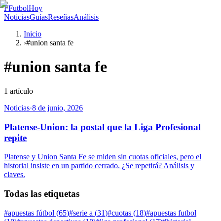
F
FutbolHoy
Noticias
Guías
Reseñas
Análisis
Inicio
›
#union santa fe
#
union santa fe
1
artículo
Noticias
·
8 de junio, 2026
Platense-Union: la postal que la Liga Profesional
repite
Platense y Union Santa Fe se miden sin cuotas oficiales, pero el
historial insiste en un partido cerrado. ¿Se repetirá? Análisis y
claves.
Todas las etiquetas
#
apuestas fútbol
(
65
)
#
serie a
(
31
)
#
cuotas
(
18
)
#
apuestas futbol