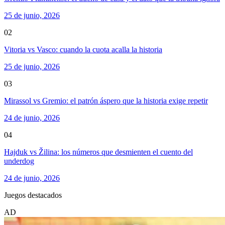
25 de junio, 2026
02
Vitoria vs Vasco: cuando la cuota acalla la historia
25 de junio, 2026
03
Mirassol vs Gremio: el patrón áspero que la historia exige repetir
24 de junio, 2026
04
Hajduk vs Žilina: los números que desmienten el cuento del
underdog
24 de junio, 2026
Juegos destacados
AD