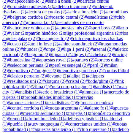
(
2
)
#
chapecoense-sc
(
2
)
#
serie a brasil
(
2
)
#
barracas central
(
2
)
#
pronóstico apuestas
(
2
)
#
atletico tucuman
(
2
)
#
independ.
rivadavia
(
2
)
#
lectura de cuotas
(
2
)
#
serie a brasileira
(
2
)
#
corinthians
(
2
)
#
belgrano cordoba
(
2
)
#
rosario central
(
2
)
#
estadísticas
(
2
)
#
club
america
(
2
)
#
gimnasia l.p.
(
2
)
#
estudiantes de rio cuarto
(
2
)
#
vancouver whitecaps
(
2
)
#
apuestas mls
(
2
)
#
sport boys
(
2
)
#
lazio
(
2
)
#
valor
(
2
)
#
patrón histórico
(
2
)
#
liga profesional argentina
(
2
)
#
los
angeles galaxy
(
2
)
#
los angeles fc
(
2
)
#
club deportivo los chankas
(
2
)
#
cusco
(
2
)
#
am i in love
(
2
)
#
shine soundtrack
(
2
)
#
tragamonedas
online
(
2
)
#
thunder
(
2
)
#
onpe
(
2
)
#
liga 1 perú
(
2
)
#
arsenal
(
2
)
#
atletico
nacional
(
2
)
#
belgrano
(
2
)
#
tijuana
(
2
)
#
tigres
(
2
)
#
chelsea
(
2
)
#
racing
(
2
)
#
bundesliga
(
2
)
#
apuestas royal
(
2
)
#
parlays
(
2
)
#
sorteos online
(
2
)
#
seleccion peruana
(
2
)
#
perú vs senegal
(
2
)
#
perú
(
2
)
#
milan
(
2
)
#
deportivo
(
2
)
#
nuggets
(
2
)
#
deportivo garcilaso
(
2
)
#
cuotas fútbol
(
2
)
#
clasico peruano
(
2
)
#
levante
(
2
)
#
laliga
(
2
)
#
clippers
(
2
)
#
resultados uni
(
2
)
#
slotgms
(
2
)
#
cristal
(
2
)
#
bodø/glimt
(
2
)
#
hnk
hajduk split
(
1
)
#
žilina
(
1
)
#
uefa europa league
(
1
)
#
análisis
(
1
)
#
man
city
(
1
)
#
analisis
(
1
)
#
serie a brasileirao
(
1
)
#
gimnasia
(
1
)
#
mercado de
tarjetas
(
1
)
#
probabilidades implícitas
(
1
)
#
previas
(
1
)
#
amonestaciones
(
1
)
#
estadisticas
(
1
)
#
gimnasia mendoza
(
1
)
#
central cordoba
(
1
)
#
cuotas argentina
(
1
)
#
atlante fc
(
1
)
#
apuestas
cuotas
(
1
)
#
mercado secundario
(
1
)
#
tarjetas
(
1
)
#
pronóstico deportivo
(
1
)
#
remo
(
1
)
#
futbol brasileño
(
1
)
#
defensa y justicia
(
1
)
#
aldosivi
(
1
)
#
puebla
(
1
)
#
ucv moquegua
(
1
)
#
comerciantes unidos
(
1
)
#
cuotas
probabilidad
(
1
)
#
apuestas brasileirao
(
1
)
#
club queretaro
(
1
)
#
atletico