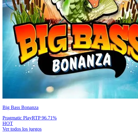
Big Bass Bonanza
Pragmatic Play
RTP
96.71
%
HOT
Ver todos los juegos