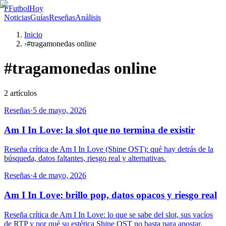
F
FutbolHoy
Noticias
Guías
Reseñas
Análisis
Inicio
›
#tragamonedas online
#
tragamonedas online
2
artículos
Reseñas
·
5 de mayo, 2026
Am I In Love: la slot que no termina de existir
Reseña crítica de Am I In Love (Shine OST): qué hay detrás de la
búsqueda, datos faltantes, riesgo real y alternativas.
Reseñas
·
4 de mayo, 2026
Am I In Love: brillo pop, datos opacos y riesgo real
Reseña crítica de Am I In Love: lo que se sabe del slot, sus vacíos
de RTP y por qué su estética Shine OST no basta para apostar.