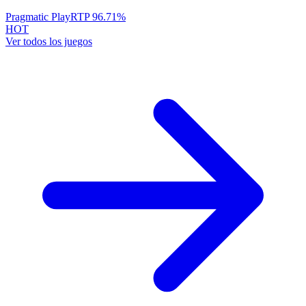
Pragmatic Play
RTP
96.71
%
HOT
Ver todos los juegos