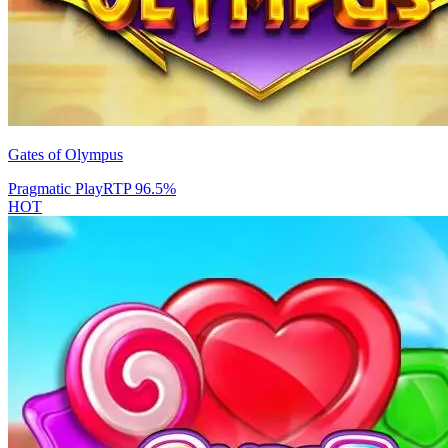
Gates of Olympus
Pragmatic Play
RTP
96.5
%
HOT