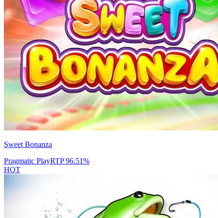
Sweet Bonanza
Pragmatic Play
RTP
96.51
%
HOT