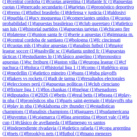
(
1
)
#
central cordoba
(
1
)
#
cuotas argentina
(
1
)
#
atlante fc
(
1
)
#
apuestas
cuotas
(
1
)
#
mercado secundario
(
1
)
#
tarjetas
(
1
)
#
pronóstico deportivo
(
1
)
#
remo
(
1
)
#
futbol brasileño
(
1
)
#
defensa y justicia
(
1
)
#
aldosivi
(
1
)
#
puebla
(
1
)
#
ucv moquegua
(
1
)
#
comerciantes unidos
(
1
)
#
cuotas
probabilidad
(
1
)
#
apuestas brasileirao
(
1
)
#
club queretaro
(
1
)
#
atletico
san luis
(
1
)
#
historial partidos
(
1
)
#
apuestas tarjetas
(
1
)
#
chicago fire
(
1
)
#
platense
(
1
)
#
union santa fe
(
1
)
#
serie a apuestas
(
1
)
#
gimnasia m.
(
1
)
#
central cordoba de santiago
(
1
)
#
bologna
(
1
)
#
fc cincinnati
(
1
)
#
cuotas mls
(
1
)
#
valor apuestas
(
1
)
#
analisis futbol
(
1
)
#
major
league soccer
(
1
)
#
nashville sc
(
1
)
#
atlanta united fc
(
1
)
#
apuestas
tácticas
(
1
)
#
estudiantes lp
(
1
)
#
clásico angelino
(
1
)
#
pronostico
apuestas
(
1
)
#
sc freiburg
(
1
)
#
aston villa
(
1
)
#
europa league
(
1
)
#
cf
pachuca
(
1
)
#
toluca
(
1
)
#
historial liga 1
(
1
)
#
como
(
1
)
#
atlético grau
(
1
)
#
medellin
(
1
)
#
atletico mineiro
(
1
)
#
suns
(
1
)
#
nba playoffs
(
1
)
#
lakers vs rockets
(
1
)
#
adt de tarma
(
1
)
#
resultados electorales
(
1
)
#
elecciones perú
(
1
)
#
apuestas políticas
(
1
)
#
club cienciano
(
1
)
#
fixture liga 1
(
1
)
#
los chankas
(
1
)
#
melgar
(
1
)
#
senadores
(
1
)
#
diputados
(
1
)
#
2026
(
1
)
#
betis
(
1
)
#
real betis
(
1
)
#
braga
(
1
)
#
play-
in nba
(
1
)
#
pronósticos nba
(
1
)
#
paris saint-germain
(
1
)
#
playoffs nba
(
1
)
#
play in nba
(
1
)
#
oklahoma city thunder
(
1
)
#
estadisticas
champions
(
1
)
#
analisis champions
(
1
)
#
jaguares
(
1
)
#
sudamericana
(
1
)
#
juventus
(
1
)
#
cajamarca
(
1
)
#
liga argentina
(
1
)
#
port vale
(
1
)
#
fa
cup
(
1
)
#
clásico de avellaneda
(
1
)
#
flamengo vs santos
(
1
)
#
independiente rivadavia
(
1
)
#
atletico rafaela
(
1
)
#
copa argentina
(
1
)
#
nets
(
1
)
#
brooklyn nets
(
1
)
#
futbol
(
1
)
#
mano menezes