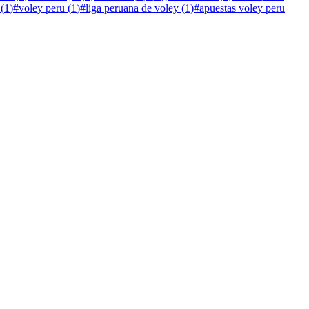
(
1
)
#
voley peru
(
1
)
#
liga peruana de voley
(
1
)
#
apuestas voley peru