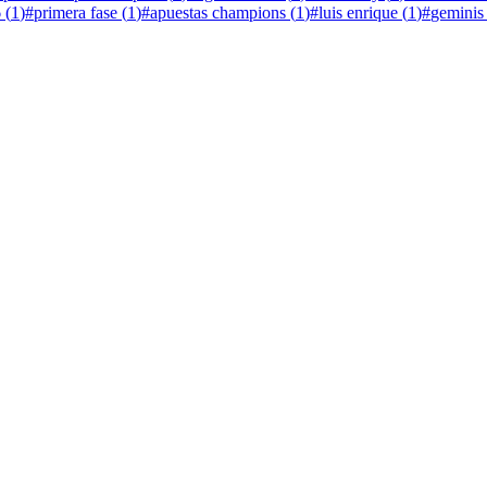
6
(
1
)
#
primera fase
(
1
)
#
apuestas champions
(
1
)
#
luis enrique
(
1
)
#
geminis