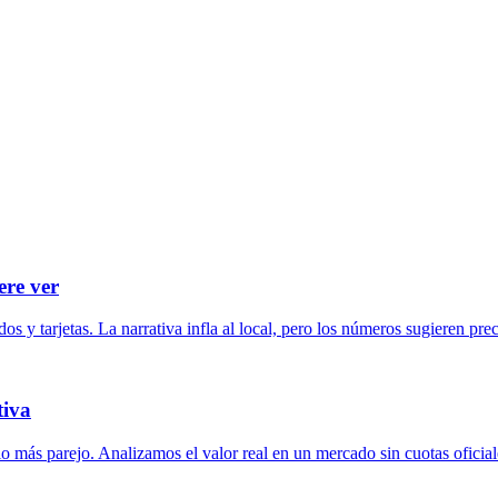
ere ver
os y tarjetas. La narrativa infla al local, pero los números sugieren pre
tiva
elo más parejo. Analizamos el valor real en un mercado sin cuotas oficia