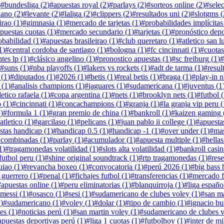
)
#
bundesliga
(
2
)
#
apuestas royal
(
2
)
#
parlays
(
2
)
#
sorteos online
(
2
)
#
sele
uano
(
2
)
#
levante
(
2
)
#
laliga
(
2
)
#
clippers
(
2
)
#
resultados uni
(
2
)
#
slotgms
(
eirao
(
1
)
#
gimnasia
(
1
)
#
mercado de tarjetas
(
1
)
#
probabilidades implícitas
puestas cuotas
(
1
)
#
mercado secundario
(
1
)
#
tarjetas
(
1
)
#
pronóstico depo
obabilidad
(
1
)
#
apuestas brasileirao
(
1
)
#
club queretaro
(
1
)
#
atletico san l
1
)
#
central cordoba de santiago
(
1
)
#
bologna
(
1
)
#
fc cincinnati
(
1
)
#
cuotas
ntes lp
(
1
)
#
clásico angelino
(
1
)
#
pronostico apuestas
(
1
)
#
sc freiburg
(
1
)
#
#
suns
(
1
)
#
nba playoffs
(
1
)
#
lakers vs rockets
(
1
)
#
adt de tarma
(
1
)
#
resul
(
1
)
#
diputados
(
1
)
#
2026
(
1
)
#
betis
(
1
)
#
real betis
(
1
)
#
braga
(
1
)
#
play-in 
(
1
)
#
analisis champions
(
1
)
#
jaguares
(
1
)
#
sudamericana
(
1
)
#
juventus
(
1
letico rafaela
(
1
)
#
copa argentina
(
1
)
#
nets
(
1
)
#
brooklyn nets
(
1
)
#
futbol
(
o
(
1
)
#
cincinnati
(
1
)
#
concachampions
(
1
)
#
granja
(
1
)
#
la granja vip peru
(
1
)
#
formula 1
(
1
)
#
gran premio de china
(
1
)
#
bankroll
(
1
)
#
kaizen gaming
atletico
(
1
)
#
garcilaso
(
1
)
#
pelicans
(
1
)
#
juan pablo ii college
(
1
)
#
apuesta
stas handicap
(
1
)
#
handicap 0.5
(
1
)
#
handicap -1
(
1
)
#
over under
(
1
)
#
ma
 combinadas
(
1
)
#
parlay
(
1
)
#
acumulador
(
1
)
#
apuesta multiple
(
1
)
#
hella
1
)
#
tragamonedas volatilidad
(
1
)
#
slots alta volatilidad
(
1
)
#
bankroll casi
futbol peru
(
1
)
#
shine original soundtrack
(
1
)
#
rtp tragamonedas
(
1
)
#
res
uiao
(
1
)
#
revancha boxeo
(
1
)
#
convocatoria
(
1
)
#
perú 2026
(
1
)
#
big bass
 guerrero
(
1
)
#
penal
(
1
)
#
fichajes futbol
(
1
)
#
transferencias
(
1
)
#
mercado f
#
apuestas online
(
1
)
#
peru eliminatorias
(
1
)
#
blanquirroja
(
1
)
#
liga españo
 messi
(
1
)
#
osasco
(
1
)
#
sesi
(
1
)
#
sudamericano de clubes voley
(
1
)
#
san ma
1
)
#
sudamericano
(
1
)
#
voley
(
1
)
#
dolar
(
1
)
#
tipo de cambio
(
1
)
#
ignacio bu
es
(
1
)
#
noticias perú
(
1
)
#
san martin voley
(
1
)
#
sudamericano de clubes 
apuestas deportivas perú
(
1
)
#
liga 1 cuotas
(
1
)
#
futbolhoy
(
1
)
#
inter de mi