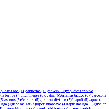
apuestas nba
(
11
)
#
apuestas
(
10
)
#
lakers
(
10
)
#
apuestas en vivo
ns league
(
7
)
#
fluminense
(
6
)
#
bahia
(
6
)
#
analisis tactico
(
6
)
#
barcelona
(
5
)
#
santos
(
5
)
#
corners
(
5
)
#
primera division
(
5
)
#
napoli
(
5
)
#
apuestas
a liga
(
4
)
#
fbc melgar
(
4
)
#
sport huancayo
(
4
)
#
apuestas liga 1
(
4
)
#
velez
4
)
#
patron historico
(
3
)
#
newells old boys
(
3
)
#
talleres cordoba