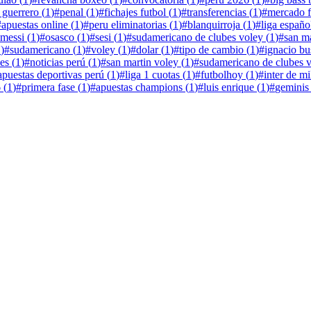
 guerrero
(
1
)
#
penal
(
1
)
#
fichajes futbol
(
1
)
#
transferencias
(
1
)
#
mercado f
#
apuestas online
(
1
)
#
peru eliminatorias
(
1
)
#
blanquirroja
(
1
)
#
liga españo
 messi
(
1
)
#
osasco
(
1
)
#
sesi
(
1
)
#
sudamericano de clubes voley
(
1
)
#
san ma
1
)
#
sudamericano
(
1
)
#
voley
(
1
)
#
dolar
(
1
)
#
tipo de cambio
(
1
)
#
ignacio bu
es
(
1
)
#
noticias perú
(
1
)
#
san martin voley
(
1
)
#
sudamericano de clubes 
apuestas deportivas perú
(
1
)
#
liga 1 cuotas
(
1
)
#
futbolhoy
(
1
)
#
inter de mi
6
(
1
)
#
primera fase
(
1
)
#
apuestas champions
(
1
)
#
luis enrique
(
1
)
#
geminis