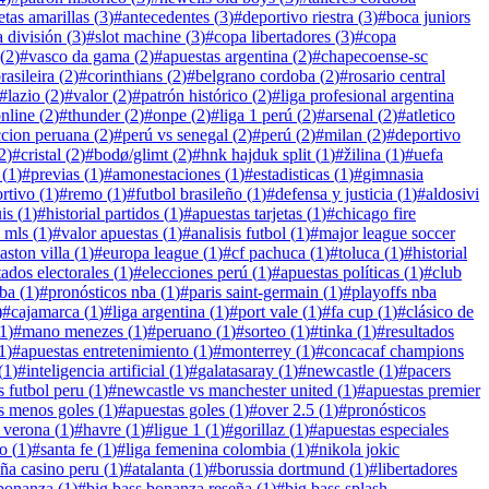
jetas amarillas
(
3
)
#
antecedentes
(
3
)
#
deportivo riestra
(
3
)
#
boca juniors
 división
(
3
)
#
slot machine
(
3
)
#
copa libertadores
(
3
)
#
copa
(
2
)
#
vasco da gama
(
2
)
#
apuestas argentina
(
2
)
#
chapecoense-sc
rasileira
(
2
)
#
corinthians
(
2
)
#
belgrano cordoba
(
2
)
#
rosario central
#
lazio
(
2
)
#
valor
(
2
)
#
patrón histórico
(
2
)
#
liga profesional argentina
nline
(
2
)
#
thunder
(
2
)
#
onpe
(
2
)
#
liga 1 perú
(
2
)
#
arsenal
(
2
)
#
atletico
ccion peruana
(
2
)
#
perú vs senegal
(
2
)
#
perú
(
2
)
#
milan
(
2
)
#
deportivo
2
)
#
cristal
(
2
)
#
bodø/glimt
(
2
)
#
hnk hajduk split
(
1
)
#
žilina
(
1
)
#
uefa
(
1
)
#
previas
(
1
)
#
amonestaciones
(
1
)
#
estadisticas
(
1
)
#
gimnasia
rtivo
(
1
)
#
remo
(
1
)
#
futbol brasileño
(
1
)
#
defensa y justicia
(
1
)
#
aldosivi
uis
(
1
)
#
historial partidos
(
1
)
#
apuestas tarjetas
(
1
)
#
chicago fire
 mls
(
1
)
#
valor apuestas
(
1
)
#
analisis futbol
(
1
)
#
major league soccer
aston villa
(
1
)
#
europa league
(
1
)
#
cf pachuca
(
1
)
#
toluca
(
1
)
#
historial
tados electorales
(
1
)
#
elecciones perú
(
1
)
#
apuestas políticas
(
1
)
#
club
nba
(
1
)
#
pronósticos nba
(
1
)
#
paris saint-germain
(
1
)
#
playoffs nba
)
#
cajamarca
(
1
)
#
liga argentina
(
1
)
#
port vale
(
1
)
#
fa cup
(
1
)
#
clásico de
1
)
#
mano menezes
(
1
)
#
peruano
(
1
)
#
sorteo
(
1
)
#
tinka
(
1
)
#
resultados
1
)
#
apuestas entretenimiento
(
1
)
#
monterrey
(
1
)
#
concacaf champions
(
1
)
#
inteligencia artificial
(
1
)
#
galatasaray
(
1
)
#
newcastle
(
1
)
#
pacers
s futbol peru
(
1
)
#
newcastle vs manchester united
(
1
)
#
apuestas premier
s menos goles
(
1
)
#
apuestas goles
(
1
)
#
over 2.5
(
1
)
#
pronósticos
s verona
(
1
)
#
havre
(
1
)
#
ligue 1
(
1
)
#
gorillaz
(
1
)
#
apuestas especiales
no
(
1
)
#
santa fe
(
1
)
#
liga femenina colombia
(
1
)
#
nikola jokic
eña casino peru
(
1
)
#
atalanta
(
1
)
#
borussia dortmund
(
1
)
#
libertadores
 bonanza
(
1
)
#
big bass bonanza reseña
(
1
)
#
big bass splash