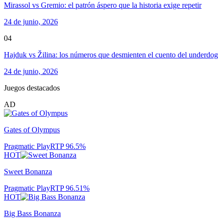
Mirassol vs Gremio: el patrón áspero que la historia exige repetir
24 de junio, 2026
04
Hajduk vs Žilina: los números que desmienten el cuento del underdog
24 de junio, 2026
Juegos destacados
AD
Gates of Olympus
Pragmatic Play
RTP
96.5
%
HOT
Sweet Bonanza
Pragmatic Play
RTP
96.51
%
HOT
Big Bass Bonanza