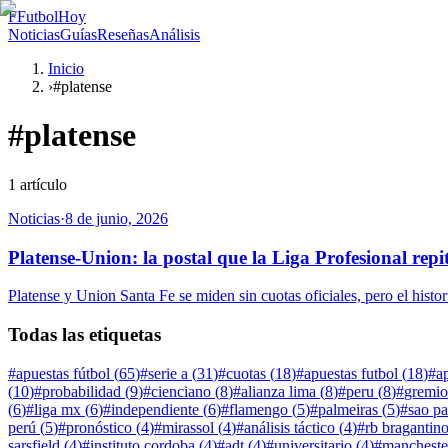
F
FutbolHoy
Noticias
Guías
Reseñas
Análisis
Inicio
›
#platense
#
platense
1
artículo
Noticias
·
8 de junio, 2026
Platense-Union: la postal que la Liga Profesional repi
Platense y Union Santa Fe se miden sin cuotas oficiales, pero el histori
Todas las etiquetas
#
apuestas fútbol
(
65
)
#
serie a
(
31
)
#
cuotas
(
18
)
#
apuestas futbol
(
18
)
#
a
(
10
)
#
probabilidad
(
9
)
#
cienciano
(
8
)
#
alianza lima
(
8
)
#
peru
(
8
)
#
gremio
(
6
)
#
liga mx
(
6
)
#
independiente
(
6
)
#
flamengo
(
5
)
#
palmeiras
(
5
)
#
sao pa
perú
(
5
)
#
pronóstico
(
4
)
#
mirassol
(
4
)
#
análisis táctico
(
4
)
#
rb bragantin
sarsfield
(
4
)
#
instituto cordoba
(
4
)
#
adt
(
4
)
#
universitario
(
4
)
#
manchester