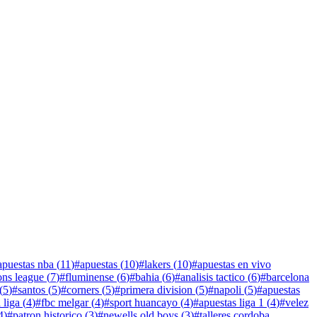
apuestas nba
(
11
)
#
apuestas
(
10
)
#
lakers
(
10
)
#
apuestas en vivo
ns league
(
7
)
#
fluminense
(
6
)
#
bahia
(
6
)
#
analisis tactico
(
6
)
#
barcelona
(
5
)
#
santos
(
5
)
#
corners
(
5
)
#
primera division
(
5
)
#
napoli
(
5
)
#
apuestas
a liga
(
4
)
#
fbc melgar
(
4
)
#
sport huancayo
(
4
)
#
apuestas liga 1
(
4
)
#
velez
4
)
#
patron historico
(
3
)
#
newells old boys
(
3
)
#
talleres cordoba