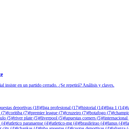
te
al insiste en un partido cerrado. ¿Se repetirá? Análisis y claves.
puestas deportivas
(
18
)
#
liga profesional
(
17
)
#
historial
(
14
)
#
liga 1
(
14
)
#
(
7
)
#
coritiba
(
7
)
#
premier league
(
7
)
#
cruzeiro
(
7
)
#
botafogo
(
7
)
#
champio
ulo
(
5
)
#
river plate
(
5
)
#
liverpool
(
5
)
#
apuestas corners
(
5
)
#
internacional
o
(
4
)
#
atletico paranaense
(
4
)
#
atletico-mg
(
4
)
#
brasileirao
(
4
)
#
lanus
(
4
)
#
l
 city
(
4
)
#
chankas
(
4
)
#
nba apuestas
(
4
)
#
cuotas deportivas
(
4
)
#
alianza
(