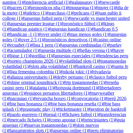
gaming
(
1
)
#
inteligencia artificial
(
1
)
#
galatasaray
(
1
)
#
newcastle
(
1
)
#
pacers
(
1
)
#
pronosticos nba
(
1
)
#
moquegua
(
1
)
#
mujer
(
1
)
#
dia de
la mujer
(
1
)
#
atletico
(
1
)
#
garcilaso
(
1
)
#
pelicans
(
1
)
#
juan pablo ii
college
(
1
)
#
apuestas futbol peru
(
1
)
#
newcastle vs manchester united
(
1
)
#
apuestas premier league
(
1
)
#
pronóstico fútbol
(
1
)
#
kings
(
1
)
#
handicap asiatico
(
1
)
#
apuestas handicap
(
1
)
#
handicap 0.5
(
1
)
#
handicap -1
(
1
)
#
over under
(
1
)
#
mas menos goles
(
1
)
#
apuestas
goles
(
1
)
#
over 2.5
(
1
)
#
pronósticos deportivos
(
1
)
#
casino online
(
1
)
#
ecuabet
(
1
)
#
liga 1 peru
(
1
)
#
apuestas combinadas
(
1
)
#
parlay
(
1
)
#
acumulador
(
1
)
#
apuesta multiple
(
1
)
#
hellas verona
(
1
)
#
havre
(
1
)
#
ligue 1
(
1
)
#
gorillaz
(
1
)
#
apuestas especiales
(
1
)
#
tendencias peru
(
1
)
#
sorteo champions 2026
(
1
)
#
volatilidad slots
(
1
)
#
tragamonedas
volatilidad
(
1
)
#
slots alta volatilidad
(
1
)
#
bankroll casino
(
1
)
#
santa fe
(
1
)
#
liga femenina colombia
(
1
)
#
nikola jokic
(
1
)
#
rivadavia
(
1
)
#
alianza universitario
(
1
)
#
derby peruano
(
1
)
#
clasico futbol peru
(
1
)
#
shine original soundtrack
(
1
)
#
rtp tragamonedas
(
1
)
#
reseña
casino peru
(
1
)
#
atalanta
(
1
)
#
borussia dortmund
(
1
)
#
libertadores
apuestas
(
1
)
#
equipos peruanos libertadores
(
1
)
#
mayweather
(
1
)
#
pacquiao
(
1
)
#
revancha boxeo
(
1
)
#
convocatoria
(
1
)
#
perú 2026
(
1
)
#
big bass bonanza
(
1
)
#
big bass bonanza reseña
(
1
)
#
big bass
splash
(
1
)
#
pragmatic play
(
1
)
#
ticketmaster
(
1
)
#
gestion de bankroll
(
1
)
#
paolo guerrero
(
1
)
#
penal
(
1
)
#
fichajes futbol
(
1
)
#
transferencias
(
1
)
#
mercado fichajes
(
1
)
#
como apostar
(
1
)
#
principiantes
(
1
)
#
guia
apuestas
(
1
)
#
nuevas tragamonedas
(
1
)
#
slots nuevos
(
1
)
#
lanzamientos slots
(
1
)
#
apuestas online
(
1
)
#
peru eliminatorias