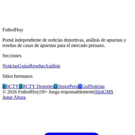
FutbolHoy
Portal independiente de noticias deportivas, análisis de apuestas y
reseñas de casas de apuestas para el mercado peruano.
Secciones
Noticias
Guías
Reseñas
Análisis
Sitios hermanos
B
BCTY
B
BCTY Deportes
D
DeporPeru
G
GolNoticias
©
2026
FutbolHoy
|
18+ Juega responsablemente
|
SlotGMS
Jugar Ahora