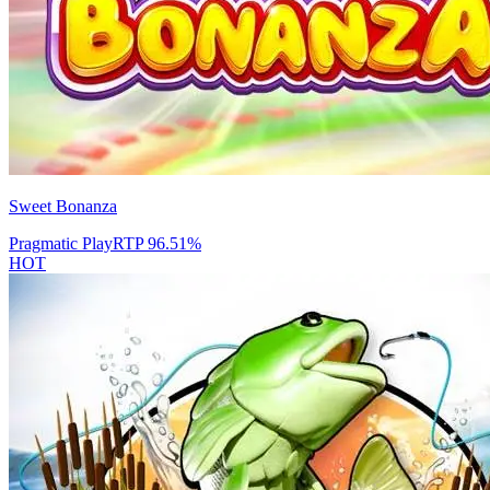
Sweet Bonanza
Pragmatic Play
RTP
96.51
%
HOT