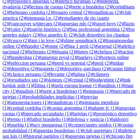
(
2
)
#
pronóstico apuestas
(
2
)
#
atletico tucuman
(
2
)
#
independ.
rivadavia
(
2
)
#
lectura de cuotas
(
2
)
#
serie a brasileira
(
2
)
#
corinthians
(
2
)
#
belgrano cordoba
(
2
)
#
rosario central
(
2
)
#
estadísticas
(
2
)
#
club
america
(
2
)
#
gimnasia l.p.
(
2
)
#
estudiantes de rio cuarto
(
2
)
#
vancouver whitecaps
(
2
)
#
apuestas mls
(
2
)
#
sport boys
(
2
)
#
lazio
(
2
)
#
valor
(
2
)
#
patrón histórico
(
2
)
#
liga profesional argentina
(
2
)
#
los
angeles galaxy
(
2
)
#
los angeles fc
(
2
)
#
club deportivo los chankas
(
2
)
#
cusco
(
2
)
#
am i in love
(
2
)
#
shine soundtrack
(
2
)
#
tragamonedas
online
(
2
)
#
thunder
(
2
)
#
onpe
(
2
)
#
liga 1 perú
(
2
)
#
arsenal
(
2
)
#
atletico
nacional
(
2
)
#
belgrano
(
2
)
#
tijuana
(
2
)
#
tigres
(
2
)
#
chelsea
(
2
)
#
racing
(
2
)
#
bundesliga
(
2
)
#
apuestas royal
(
2
)
#
parlays
(
2
)
#
sorteos online
(
2
)
#
seleccion peruana
(
2
)
#
perú vs senegal
(
2
)
#
perú
(
2
)
#
milan
(
2
)
#
deportivo
(
2
)
#
nuggets
(
2
)
#
deportivo garcilaso
(
2
)
#
cuotas fútbol
(
2
)
#
clasico peruano
(
2
)
#
levante
(
2
)
#
laliga
(
2
)
#
clippers
(
2
)
#
resultados uni
(
2
)
#
slotgms
(
2
)
#
cristal
(
2
)
#
bodø/glimt
(
2
)
#
hnk
hajduk split
(
1
)
#
žilina
(
1
)
#
uefa europa league
(
1
)
#
análisis
(
1
)
#
man
city
(
1
)
#
analisis
(
1
)
#
serie a brasileirao
(
1
)
#
gimnasia
(
1
)
#
mercado de
tarjetas
(
1
)
#
probabilidades implícitas
(
1
)
#
previas
(
1
)
#
amonestaciones
(
1
)
#
estadisticas
(
1
)
#
gimnasia mendoza
(
1
)
#
central cordoba
(
1
)
#
cuotas argentina
(
1
)
#
atlante fc
(
1
)
#
apuestas
cuotas
(
1
)
#
mercado secundario
(
1
)
#
tarjetas
(
1
)
#
pronóstico deportivo
(
1
)
#
remo
(
1
)
#
futbol brasileño
(
1
)
#
defensa y justicia
(
1
)
#
aldosivi
(
1
)
#
puebla
(
1
)
#
ucv moquegua
(
1
)
#
comerciantes unidos
(
1
)
#
cuotas
probabilidad
(
1
)
#
apuestas brasileirao
(
1
)
#
club queretaro
(
1
)
#
atletico
san luis
(
1
)
#
historial partidos
(
1
)
#
apuestas tarjetas
(
1
)
#
chicago fire