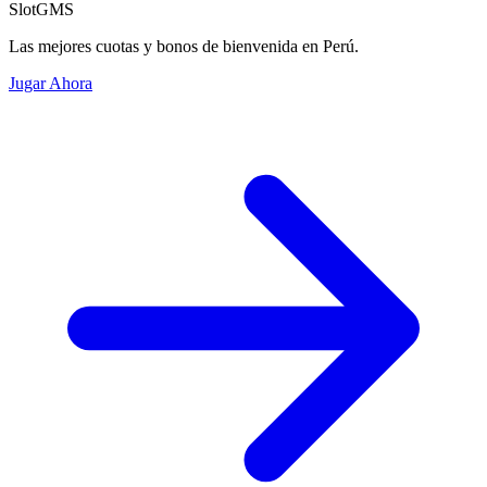
SlotGMS
Las mejores cuotas y bonos de bienvenida en Perú.
Jugar Ahora