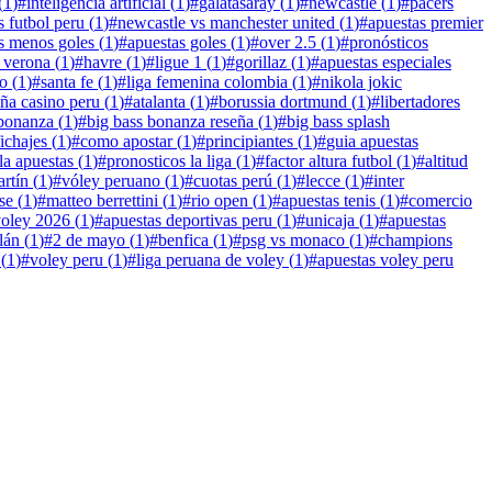
(
1
)
#
inteligencia artificial
(
1
)
#
galatasaray
(
1
)
#
newcastle
(
1
)
#
pacers
s futbol peru
(
1
)
#
newcastle vs manchester united
(
1
)
#
apuestas premier
s menos goles
(
1
)
#
apuestas goles
(
1
)
#
over 2.5
(
1
)
#
pronósticos
s verona
(
1
)
#
havre
(
1
)
#
ligue 1
(
1
)
#
gorillaz
(
1
)
#
apuestas especiales
no
(
1
)
#
santa fe
(
1
)
#
liga femenina colombia
(
1
)
#
nikola jokic
eña casino peru
(
1
)
#
atalanta
(
1
)
#
borussia dortmund
(
1
)
#
libertadores
 bonanza
(
1
)
#
big bass bonanza reseña
(
1
)
#
big bass splash
ichajes
(
1
)
#
como apostar
(
1
)
#
principiantes
(
1
)
#
guia apuestas
la apuestas
(
1
)
#
pronosticos la liga
(
1
)
#
factor altura futbol
(
1
)
#
altitud
rtín
(
1
)
#
vóley peruano
(
1
)
#
cuotas perú
(
1
)
#
lecce
(
1
)
#
inter
se
(
1
)
#
matteo berrettini
(
1
)
#
rio open
(
1
)
#
apuestas tenis
(
1
)
#
comercio
voley 2026
(
1
)
#
apuestas deportivas peru
(
1
)
#
unicaja
(
1
)
#
apuestas
lán
(
1
)
#
2 de mayo
(
1
)
#
benfica
(
1
)
#
psg vs monaco
(
1
)
#
champions
(
1
)
#
voley peru
(
1
)
#
liga peruana de voley
(
1
)
#
apuestas voley peru