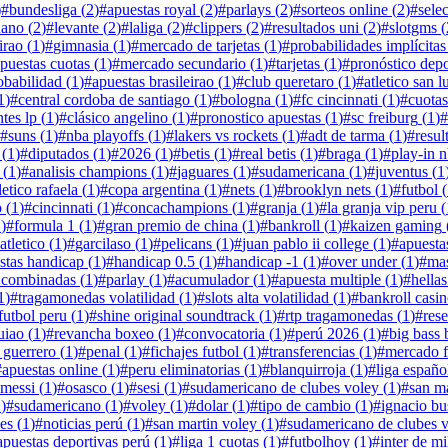
)
#
bundesliga
(
2
)
#
apuestas royal
(
2
)
#
parlays
(
2
)
#
sorteos online
(
2
)
#
sele
uano
(
2
)
#
levante
(
2
)
#
laliga
(
2
)
#
clippers
(
2
)
#
resultados uni
(
2
)
#
slotgms
(
eirao
(
1
)
#
gimnasia
(
1
)
#
mercado de tarjetas
(
1
)
#
probabilidades implícitas
puestas cuotas
(
1
)
#
mercado secundario
(
1
)
#
tarjetas
(
1
)
#
pronóstico depo
obabilidad
(
1
)
#
apuestas brasileirao
(
1
)
#
club queretaro
(
1
)
#
atletico san l
1
)
#
central cordoba de santiago
(
1
)
#
bologna
(
1
)
#
fc cincinnati
(
1
)
#
cuotas
ntes lp
(
1
)
#
clásico angelino
(
1
)
#
pronostico apuestas
(
1
)
#
sc freiburg
(
1
)
#
#
suns
(
1
)
#
nba playoffs
(
1
)
#
lakers vs rockets
(
1
)
#
adt de tarma
(
1
)
#
resul
(
1
)
#
diputados
(
1
)
#
2026
(
1
)
#
betis
(
1
)
#
real betis
(
1
)
#
braga
(
1
)
#
play-in 
(
1
)
#
analisis champions
(
1
)
#
jaguares
(
1
)
#
sudamericana
(
1
)
#
juventus
(
1
letico rafaela
(
1
)
#
copa argentina
(
1
)
#
nets
(
1
)
#
brooklyn nets
(
1
)
#
futbol
(
o
(
1
)
#
cincinnati
(
1
)
#
concachampions
(
1
)
#
granja
(
1
)
#
la granja vip peru
(
1
)
#
formula 1
(
1
)
#
gran premio de china
(
1
)
#
bankroll
(
1
)
#
kaizen gaming
atletico
(
1
)
#
garcilaso
(
1
)
#
pelicans
(
1
)
#
juan pablo ii college
(
1
)
#
apuesta
stas handicap
(
1
)
#
handicap 0.5
(
1
)
#
handicap -1
(
1
)
#
over under
(
1
)
#
ma
 combinadas
(
1
)
#
parlay
(
1
)
#
acumulador
(
1
)
#
apuesta multiple
(
1
)
#
hella
1
)
#
tragamonedas volatilidad
(
1
)
#
slots alta volatilidad
(
1
)
#
bankroll casi
futbol peru
(
1
)
#
shine original soundtrack
(
1
)
#
rtp tragamonedas
(
1
)
#
res
uiao
(
1
)
#
revancha boxeo
(
1
)
#
convocatoria
(
1
)
#
perú 2026
(
1
)
#
big bass
 guerrero
(
1
)
#
penal
(
1
)
#
fichajes futbol
(
1
)
#
transferencias
(
1
)
#
mercado f
#
apuestas online
(
1
)
#
peru eliminatorias
(
1
)
#
blanquirroja
(
1
)
#
liga españo
 messi
(
1
)
#
osasco
(
1
)
#
sesi
(
1
)
#
sudamericano de clubes voley
(
1
)
#
san ma
1
)
#
sudamericano
(
1
)
#
voley
(
1
)
#
dolar
(
1
)
#
tipo de cambio
(
1
)
#
ignacio bu
es
(
1
)
#
noticias perú
(
1
)
#
san martin voley
(
1
)
#
sudamericano de clubes 
apuestas deportivas perú
(
1
)
#
liga 1 cuotas
(
1
)
#
futbolhoy
(
1
)
#
inter de mi