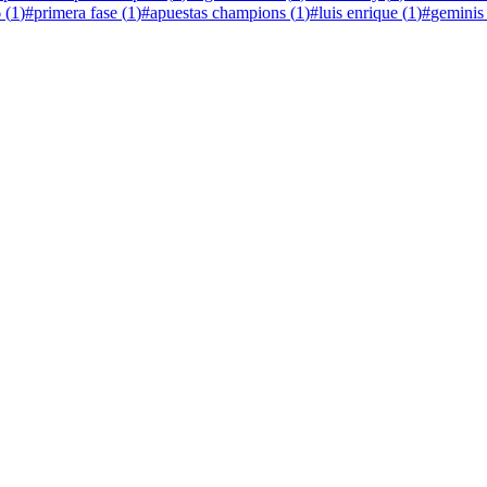
6
(
1
)
#
primera fase
(
1
)
#
apuestas champions
(
1
)
#
luis enrique
(
1
)
#
geminis