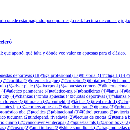
ado puede estar pagando poco por riesgo real. Lectura de cuotas y juga
eleró
al: qué aportó, qué falta y dónde veo valor en apuestas para el clásico.
puestas deportivas
(
18
)
#
liga profesional
(
17
)
#
historial
(
14
)
#
liga 1
(
14
)
#
(
7
)
#
coritiba
(
7
)
#
premier league
(
7
)
#
cruzeiro
(
7
)
#
botafogo
(
7
)
#
champio
ulo
(
5
)
#
river plate
(
5
)
#
liverpool
(
5
)
#
apuestas corners
(
5
)
#
internacional
o
(
4
)
#
atletico paranaense
(
4
)
#
atletico-mg
(
4
)
#
brasileirao
(
4
)
#
lanus
(
4
)
#
l
 city
(
4
)
#
chankas
(
4
)
#
nba apuestas
(
4
)
#
cuotas deportivas
(
4
)
#
alianza
(
an lorenzo
(
3
)
#
huracan
(
3
)
#
banfield
(
3
)
#
táctica
(
3
)
#
real madrid
(
3
)
#
tar
diantes l.p.
(
3
)
#
corners apuestas
(
3
)
#
atletico grau
(
3
)
#
genoa
(
3
)
#
primera
pronóstico nba
(
3
)
#
celtics
(
3
)
#
binacional
(
3
)
#
fútbol peruano
(
3
)
#
vitoria
etico tucuman
(
2
)
#
independ. rivadavia
(
2
)
#
lectura de cuotas
(
2
)
#
serie a b
rio cuarto
(
2
)
#
vancouver whitecaps
(
2
)
#
apuestas mls
(
2
)
#
sport boys
(
2
)
kas
(
2
)
#
cusco
(
2
)
#
am i in love
(
2
)
#
shine soundtrack
(
2
)
#
tragamonedas o