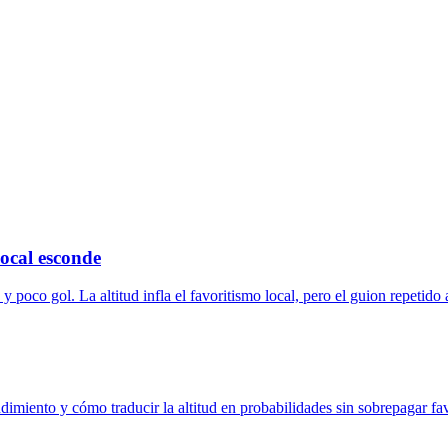
ocal esconde
y poco gol. La altitud infla el favoritismo local, pero el guion repetido
imiento y cómo traducir la altitud en probabilidades sin sobrepagar fa