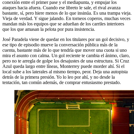
conexión entre el primer pase y el mediapunta, y empujar los
ataques hacia afuera. Cuando ese libreto le sale, el rival avanza
bastante, sí, pero hiere menos de lo que insinúa. Es una trampa vieja.
Vieja de verdad. Y sigue jalando. En torneos coperos, muchas veces
mandan más los equipos que se adueñan de los carriles interiores
que los que amasan la pelota por pura insistencia.
José Paradela viene de quedar en los titulares por un gol decisivo, y
ese tipo de episodio mueve la conversación pública más de la
cuenta, bastante más de lo que tendría que mover una cuota si uno
mira el asunto con calma. Un gol reciente te cambia el ánimo, claro,
pero no te arregla de golpe los desajustes de una estructura. Si Cruz
Azul queda largo entre líneas, Monterrey puede morder ahí. Si el
local sube a los laterales al mismo tiempo, peor. Deja una autopista
detrás de la primera presión. Yo lo leo por ahí, y no desde la
tentación, tan común además, de comprar entusiasmo prestado.