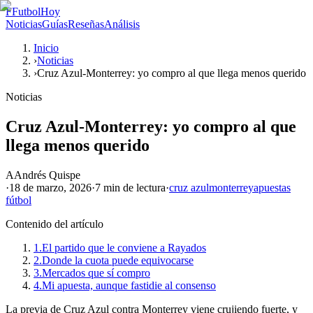
F
FutbolHoy
Noticias
Guías
Reseñas
Análisis
Inicio
›
Noticias
›
Cruz Azul-Monterrey: yo compro al que llega menos querido
Noticias
Cruz Azul-Monterrey: yo compro al que
llega menos querido
A
Andrés Quispe
·
18 de marzo, 2026
·
7 min
de lectura
·
cruz azul
monterrey
apuestas
fútbol
Contenido del artículo
1.
El partido que le conviene a Rayados
2.
Donde la cuota puede equivocarse
3.
Mercados que sí compro
4.
Mi apuesta, aunque fastidie al consenso
La previa de Cruz Azul contra Monterrey viene crujiendo fuerte, y