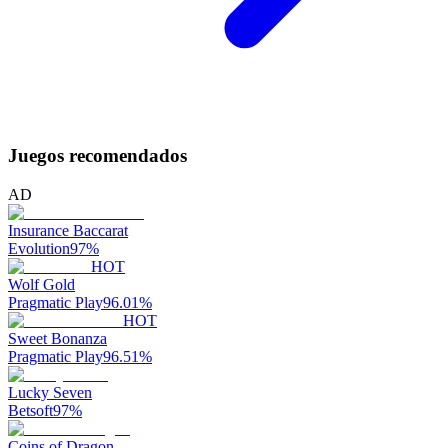
Juegos recomendados
AD
Insurance Baccarat
Evolution
97
%
HOT
Wolf Gold
Pragmatic Play
96.01
%
HOT
Sweet Bonanza
Pragmatic Play
96.51
%
Lucky Seven
Betsoft
97
%
Coins of Dragon