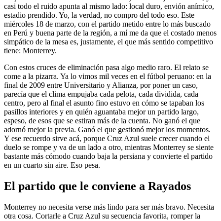
casi todo el ruido apunta al mismo lado: local duro, envión anímico,
estadio prendido. Yo, la verdad, no compro del todo eso. Este
miércoles 18 de marzo, con el partido metido entre lo más buscado
en Perú y buena parte de la región, a mí me da que el costado menos
simpático de la mesa es, justamente, el que más sentido competitivo
tiene: Monterrey.
Con estos cruces de eliminación pasa algo medio raro. El relato se
come a la pizarra. Ya lo vimos mil veces en el fútbol peruano: en la
final de 2009 entre Universitario y Alianza, por poner un caso,
parecía que el clima empujaba cada pelota, cada dividida, cada
centro, pero al final el asunto fino estuvo en cómo se tapaban los
pasillos interiores y en quién aguantaba mejor un partido largo,
espeso, de esos que se estiran más de la cuenta. No ganó el que
adornó mejor la previa. Ganó el que gestionó mejor los momentos.
Y ese recuerdo sirve acá, porque Cruz Azul suele crecer cuando el
duelo se rompe y va de un lado a otro, mientras Monterrey se siente
bastante más cómodo cuando baja la persiana y convierte el partido
en un cuarto sin aire. Eso pesa.
El partido que le conviene a Rayados
Monterrey no necesita verse más lindo para ser más bravo. Necesita
otra cosa. Cortarle a Cruz Azul su secuencia favorita, romper la