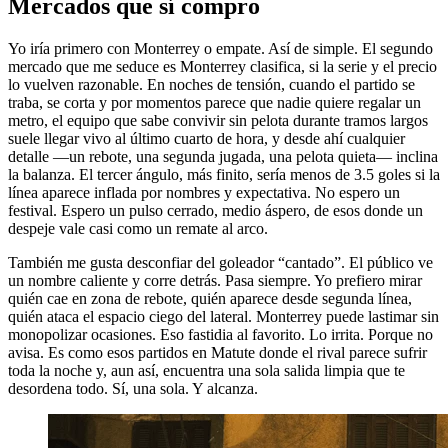
Mercados que sí compro
Yo iría primero con Monterrey o empate. Así de simple. El segundo
mercado que me seduce es Monterrey clasifica, si la serie y el precio
lo vuelven razonable. En noches de tensión, cuando el partido se
traba, se corta y por momentos parece que nadie quiere regalar un
metro, el equipo que sabe convivir sin pelota durante tramos largos
suele llegar vivo al último cuarto de hora, y desde ahí cualquier
detalle —un rebote, una segunda jugada, una pelota quieta— inclina
la balanza. El tercer ángulo, más finito, sería menos de 3.5 goles si la
línea aparece inflada por nombres y expectativa. No espero un
festival. Espero un pulso cerrado, medio áspero, de esos donde un
despeje vale casi como un remate al arco.
También me gusta desconfiar del goleador “cantado”. El público ve
un nombre caliente y corre detrás. Pasa siempre. Yo prefiero mirar
quién cae en zona de rebote, quién aparece desde segunda línea,
quién ataca el espacio ciego del lateral. Monterrey puede lastimar sin
monopolizar ocasiones. Eso fastidia al favorito. Lo irrita. Porque no
avisa. Es como esos partidos en Matute donde el rival parece sufrir
toda la noche y, aun así, encuentra una sola salida limpia que te
desordena todo. Sí, una sola. Y alcanza.