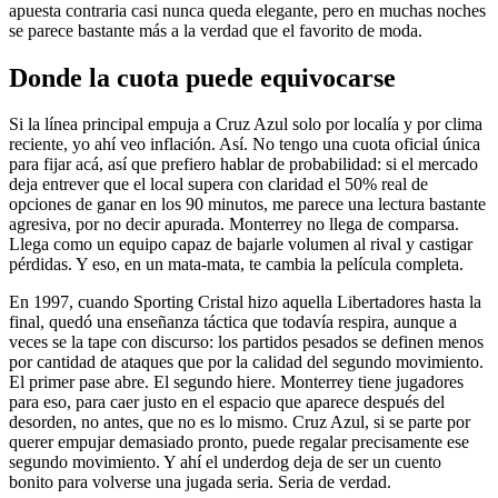
apuesta contraria casi nunca queda elegante, pero en muchas noches
se parece bastante más a la verdad que el favorito de moda.
Donde la cuota puede equivocarse
Si la línea principal empuja a Cruz Azul solo por localía y por clima
reciente, yo ahí veo inflación. Así. No tengo una cuota oficial única
para fijar acá, así que prefiero hablar de probabilidad: si el mercado
deja entrever que el local supera con claridad el 50% real de
opciones de ganar en los 90 minutos, me parece una lectura bastante
agresiva, por no decir apurada. Monterrey no llega de comparsa.
Llega como un equipo capaz de bajarle volumen al rival y castigar
pérdidas. Y eso, en un mata-mata, te cambia la película completa.
En 1997, cuando Sporting Cristal hizo aquella Libertadores hasta la
final, quedó una enseñanza táctica que todavía respira, aunque a
veces se la tape con discurso: los partidos pesados se definen menos
por cantidad de ataques que por la calidad del segundo movimiento.
El primer pase abre. El segundo hiere. Monterrey tiene jugadores
para eso, para caer justo en el espacio que aparece después del
desorden, no antes, que no es lo mismo. Cruz Azul, si se parte por
querer empujar demasiado pronto, puede regalar precisamente ese
segundo movimiento. Y ahí el underdog deja de ser un cuento
bonito para volverse una jugada seria. Seria de verdad.