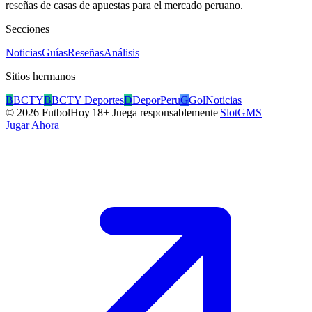
reseñas de casas de apuestas para el mercado peruano.
Secciones
Noticias
Guías
Reseñas
Análisis
Sitios hermanos
B
BCTY
B
BCTY Deportes
D
DeporPeru
G
GolNoticias
©
2026
FutbolHoy
|
18+ Juega responsablemente
|
SlotGMS
Jugar Ahora