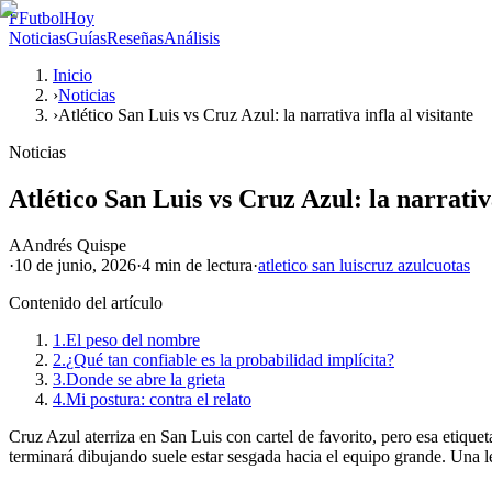
F
FutbolHoy
Noticias
Guías
Reseñas
Análisis
Inicio
›
Noticias
›
Atlético San Luis vs Cruz Azul: la narrativa infla al visitante
Noticias
Atlético San Luis vs Cruz Azul: la narrativa
A
Andrés Quispe
·
10 de junio, 2026
·
4 min
de lectura
·
atletico san luis
cruz azul
cuotas
Contenido del artículo
1.
El peso del nombre
2.
¿Qué tan confiable es la probabilidad implícita?
3.
Donde se abre la grieta
4.
Mi postura: contra el relato
Cruz Azul aterriza en San Luis con cartel de favorito, pero esa etiqu
terminará dibujando suele estar sesgada hacia el equipo grande. Una lect