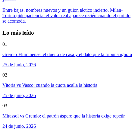
Entre bajas, nombres nuevos y un guion táctico incierto, Milan-
Torino pide paciencia: el valor real aparece recién cuando el partido
se acomoda.
Lo más leído
01
Gremio-Fluminense: el dueño de casa y el dato que la tribuna ignora
25 de junio, 2026
02
Vitoria vs Vasco: cuando la cuota acalla la historia
25 de junio, 2026
03
Mirassol vs Gremio: el patrón áspero que la historia exige repetir
24 de junio, 2026