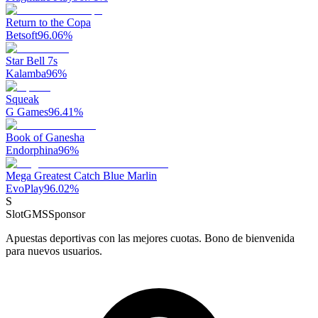
Return to the Copa
Betsoft
96.06
%
Star Bell 7s
Kalamba
96
%
Squeak
G Games
96.41
%
Book of Ganesha
Endorphina
96
%
Mega Greatest Catch Blue Marlin
EvoPlay
96.02
%
S
SlotGMS
Sponsor
Apuestas deportivas con las mejores cuotas. Bono de bienvenida
para nuevos usuarios.