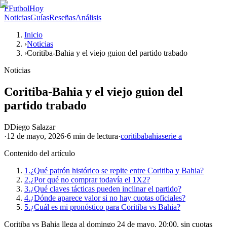
F
FutbolHoy
Noticias
Guías
Reseñas
Análisis
Inicio
›
Noticias
›
Coritiba-Bahia y el viejo guion del partido trabado
Noticias
Coritiba-Bahia y el viejo guion del
partido trabado
D
Diego Salazar
·
12 de mayo, 2026
·
6 min
de lectura
·
coritiba
bahia
serie a
Contenido del artículo
1.
¿Qué patrón histórico se repite entre Coritiba y Bahia?
2.
¿Por qué no comprar todavía el 1X2?
3.
¿Qué claves tácticas pueden inclinar el partido?
4.
¿Dónde aparece valor si no hay cuotas oficiales?
5.
¿Cuál es mi pronóstico para Coritiba vs Bahia?
Coritiba vs Bahia llega al domingo 24 de mayo, 20:00, sin cuotas