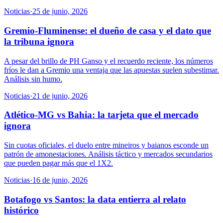
Noticias
·
25 de junio, 2026
Gremio-Fluminense: el dueño de casa y el dato que
la tribuna ignora
A pesar del brillo de PH Ganso y el recuerdo reciente, los números
fríos le dan a Gremio una ventaja que las apuestas suelen subestimar.
Análisis sin humo.
Noticias
·
21 de junio, 2026
Atlético-MG vs Bahia: la tarjeta que el mercado
ignora
Sin cuotas oficiales, el duelo entre mineiros y baianos esconde un
patrón de amonestaciones. Análisis táctico y mercados secundarios
que pueden pagar más que el 1X2.
Noticias
·
16 de junio, 2026
Botafogo vs Santos: la data entierra al relato
histórico