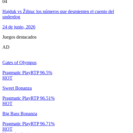
04
Hajduk vs Žilina: los números que desmienten el cuento del
underdog
24 de junio, 2026
Juegos destacados
AD
Gates of Olympus
Pragmatic Play
RTP
96.5
%
HOT
Sweet Bonanza
Pragmatic Play
RTP
96.51
%
HOT
Big Bass Bonanza
Pragmatic Play
RTP
96.71
%
HOT