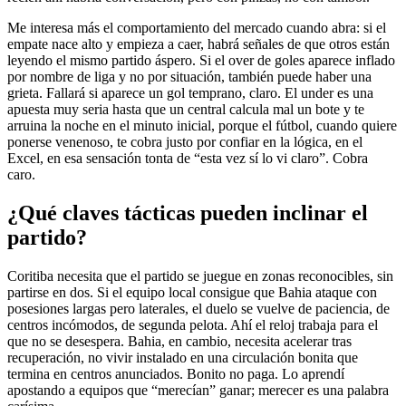
Me interesa más el comportamiento del mercado cuando abra: si el
empate nace alto y empieza a caer, habrá señales de que otros están
leyendo el mismo partido áspero. Si el over de goles aparece inflado
por nombre de liga y no por situación, también puede haber una
grieta. Fallará si aparece un gol temprano, claro. El under es una
apuesta muy seria hasta que un central calcula mal un bote y te
arruina la noche en el minuto inicial, porque el fútbol, cuando quiere
ponerse venenoso, te cobra justo por confiar en la lógica, en el
Excel, en esa sensación tonta de “esta vez sí lo vi claro”. Cobra
caro.
¿Qué claves tácticas pueden inclinar el
partido?
Coritiba necesita que el partido se juegue en zonas reconocibles, sin
partirse en dos. Si el equipo local consigue que Bahia ataque con
posesiones largas pero laterales, el duelo se vuelve de paciencia, de
centros incómodos, de segunda pelota. Ahí el reloj trabaja para el
que no se desespera. Bahia, en cambio, necesita acelerar tras
recuperación, no vivir instalado en una circulación bonita que
termina en centros anunciados. Bonito no paga. Lo aprendí
apostando a equipos que “merecían” ganar; merecer es una palabra