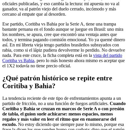
oficiales publicadas, y eso cambia la lectura: mi apuesta no va al
ganador, va al patrón viejo del duelo cerrado, incómodo y más
cercano al empate que al desorden.
Ese partido, Coritiba vs Bahia por la Serie A, tiene una trampa
bastante peruana en el fondo aunque se juegue en Brasil: uno mira
los nombres, se apura, cree que encontró una ventaja antes que
todos, y termina pagando comisión emocional. Yo ya quemé dinero
así. En mi libreta vieja tengo partidos brasileños subrayados con
rabia, como si el lápiz pudiera devolverme lo perdido. No devuelve
nada. Para este cruce, la ficha completa está en la
vista del partido
Coritiba vs Bahia
, pero lo más honesto ahora mismo es aceptar que
el 1X2 todavía no tiene precio oficial.
¿Qué patrón histórico se repite entre
Coritiba y Bahia?
La tendencia reciente de este tipo de enfrentamientos apunta a un
partido de fricción, no a una función de fuegos artificiales.
Cuando
Coritiba y Bahia se cruzan en marcos de Serie A o con presión
de tabla, el guion suele achicarse: menos espacios, menos
regalos y más valor en leer el ritmo que en enamorarse del
escudo.
No estoy diciendo que siempre pase lo mismo, porque esa
frase la dicen los que venden humo con corbata; digo que el patrón