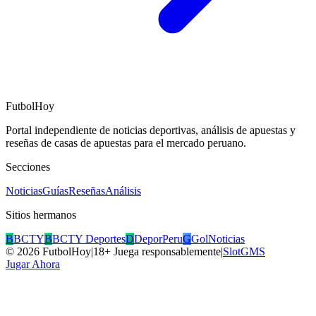
FutbolHoy
Portal independiente de noticias deportivas, análisis de apuestas y
reseñas de casas de apuestas para el mercado peruano.
Secciones
Noticias
Guías
Reseñas
Análisis
Sitios hermanos
B
BCTY
B
BCTY Deportes
D
DeporPeru
G
GolNoticias
©
2026
FutbolHoy
|
18+ Juega responsablemente
|
SlotGMS
Jugar Ahora