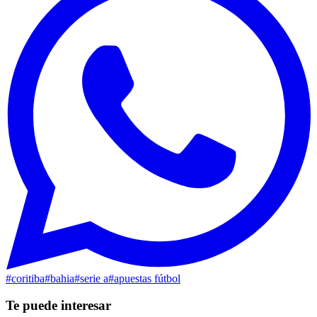
#
coritiba
#
bahia
#
serie a
#
apuestas fútbol
Te puede interesar