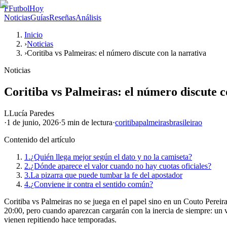
F
FutbolHoy
Noticias
Guías
Reseñas
Análisis
Inicio
›
Noticias
›
Coritiba vs Palmeiras: el número discute con la narrativa
Noticias
Coritiba vs Palmeiras: el número discute c
L
Lucía Paredes
·
1 de junio, 2026
·
5 min
de lectura
·
coritiba
palmeiras
brasileirao
Contenido del artículo
1.
¿Quién llega mejor según el dato y no la camiseta?
2.
¿Dónde aparece el valor cuando no hay cuotas oficiales?
3.
La pizarra que puede tumbar la fe del apostador
4.
¿Conviene ir contra el sentido común?
Coritiba vs Palmeiras no se juega en el papel sino en un Couto Pereira 
20:00, pero cuando aparezcan cargarán con la inercia de siempre: un v
vienen repitiendo hace temporadas.