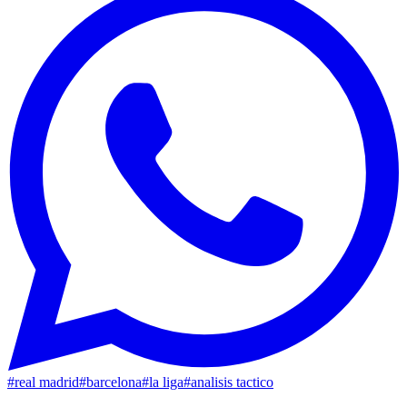
#
real madrid
#
barcelona
#
la liga
#
analisis tactico