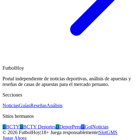
FutbolHoy
Portal independiente de noticias deportivas, análisis de apuestas y
reseñas de casas de apuestas para el mercado peruano.
Secciones
Noticias
Guías
Reseñas
Análisis
Sitios hermanos
B
BCTY
B
BCTY Deportes
D
DeporPeru
G
GolNoticias
©
2026
FutbolHoy
|
18+ Juega responsablemente
|
SlotGMS
Jugar Ahora