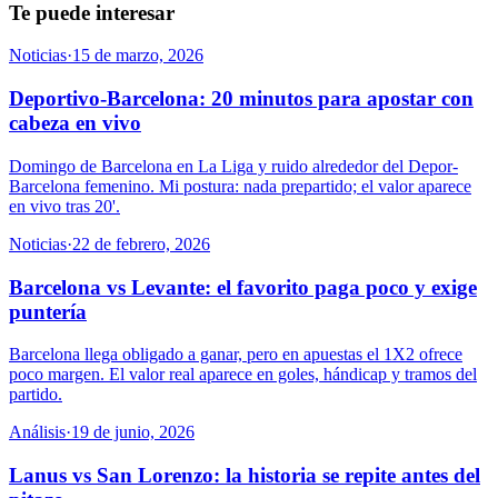
Te puede interesar
Noticias
·
15 de marzo, 2026
Deportivo-Barcelona: 20 minutos para apostar con
cabeza en vivo
Domingo de Barcelona en La Liga y ruido alrededor del Depor-
Barcelona femenino. Mi postura: nada prepartido; el valor aparece
en vivo tras 20'.
Noticias
·
22 de febrero, 2026
Barcelona vs Levante: el favorito paga poco y exige
puntería
Barcelona llega obligado a ganar, pero en apuestas el 1X2 ofrece
poco margen. El valor real aparece en goles, hándicap y tramos del
partido.
Análisis
·
19 de junio, 2026
Lanus vs San Lorenzo: la historia se repite antes del