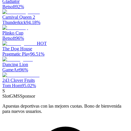
Gladiator
Betsoft
92
%
Carnival Queen 2
Thunderkick
94.18
%
Plinko Cup
Betsoft
96
%
HOT
The Dog House
Pragmatic Play
96.51
%
Dancing Lion
GameArt
96
%
243 Clover Fruits
Tom Horn
95.02
%
S
SlotGMS
Sponsor
Apuestas deportivas con las mejores cuotas. Bono de bienvenida
para nuevos usuarios.