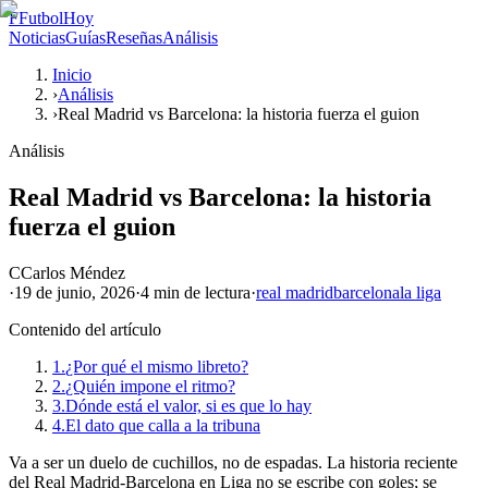
F
FutbolHoy
Noticias
Guías
Reseñas
Análisis
Inicio
›
Análisis
›
Real Madrid vs Barcelona: la historia fuerza el guion
Análisis
Real Madrid vs Barcelona: la historia
fuerza el guion
C
Carlos Méndez
·
19 de junio, 2026
·
4 min
de lectura
·
real madrid
barcelona
la liga
Contenido del artículo
1.
¿Por qué el mismo libreto?
2.
¿Quién impone el ritmo?
3.
Dónde está el valor, si es que lo hay
4.
El dato que calla a la tribuna
Va a ser un duelo de cuchillos, no de espadas. La historia reciente
del Real Madrid-Barcelona en Liga no se escribe con goles; se