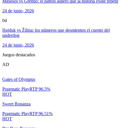
Mirassol vs Gremio: el patrón áspero que la historia exige repetir
24 de junio, 2026
04
Hajduk vs Žilina: los números que desmienten el cuento del
underdog
24 de junio, 2026
Juegos destacados
AD
Gates of Olympus
Pragmatic Play
RTP
96.5
%
HOT
Sweet Bonanza
Pragmatic Play
RTP
96.51
%
HOT