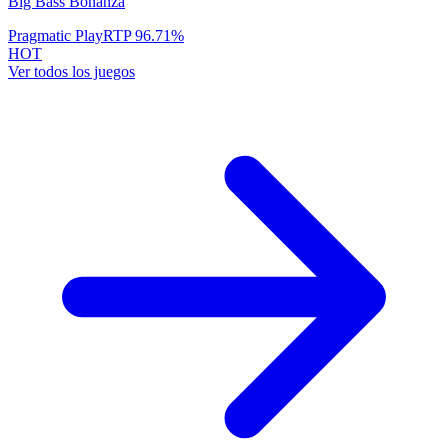
Big Bass Bonanza
Pragmatic Play
RTP
96.71
%
HOT
Ver todos los juegos