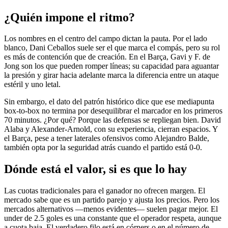
¿Quién impone el ritmo?
Los nombres en el centro del campo dictan la pauta. Por el lado
blanco, Dani Ceballos suele ser el que marca el compás, pero su rol
es más de contención que de creación. En el Barça, Gavi y F. de
Jong son los que pueden romper líneas; su capacidad para aguantar
la presión y girar hacia adelante marca la diferencia entre un ataque
estéril y uno letal.
Sin embargo, el dato del patrón histórico dice que ese mediapunta
box-to-box no termina por desequilibrar el marcador en los primeros
70 minutos. ¿Por qué? Porque las defensas se repliegan bien. David
Alaba y Alexander-Arnold, con su experiencia, cierran espacios. Y
el Barça, pese a tener laterales ofensivos como Alejandro Balde,
también opta por la seguridad atrás cuando el partido está 0-0.
Dónde está el valor, si es que lo hay
Las cuotas tradicionales para el ganador no ofrecen margen. El
mercado sabe que es un partido parejo y ajusta los precios. Pero los
mercados alternativos —menos evidentes— suelen pagar mejor. El
under de 2.5 goles es una constante que el operador respeta, aunque
a cuota baja. El verdadero filo está en córners o en el número de