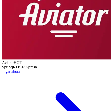
Aviator
HOT
Spribe
|
RTP
97
%
|
crash
Jugar ahora