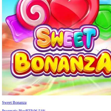
Sweet Bonanza
Pragmatic Play
RTP
96.51
%