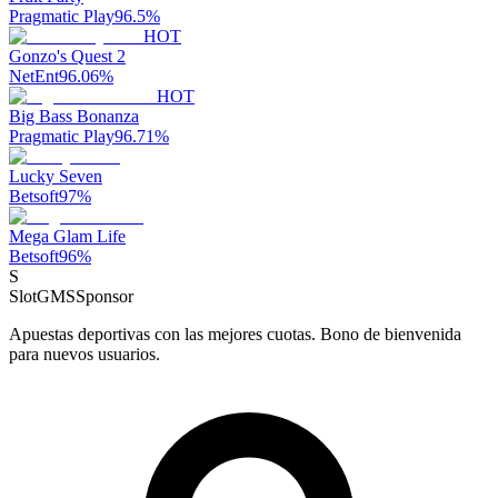
Pragmatic Play
96.5
%
HOT
Gonzo's Quest 2
NetEnt
96.06
%
HOT
Big Bass Bonanza
Pragmatic Play
96.71
%
Lucky Seven
Betsoft
97
%
Mega Glam Life
Betsoft
96
%
S
SlotGMS
Sponsor
Apuestas deportivas con las mejores cuotas. Bono de bienvenida
para nuevos usuarios.