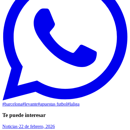
#
barcelona
#
levante
#
apuestas futbol
#
laliga
Te puede interesar
Noticias
·
22 de febrero, 2026