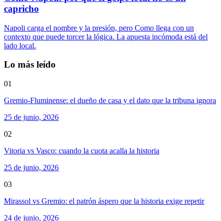
capricho
Napoli carga el nombre y la presión, pero Como llega con un
contexto que puede torcer la lógica. La apuesta incómoda está del
lado local.
Lo más leído
01
Gremio-Fluminense: el dueño de casa y el dato que la tribuna ignora
25 de junio, 2026
02
Vitoria vs Vasco: cuando la cuota acalla la historia
25 de junio, 2026
03
Mirassol vs Gremio: el patrón áspero que la historia exige repetir
24 de junio, 2026