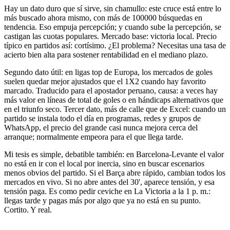
Hay un dato duro que sí sirve, sin chamullo: este cruce está entre lo
más buscado ahora mismo, con más de 100000 búsquedas en
tendencia. Eso empuja percepción; y cuando sube la percepción, se
castigan las cuotas populares. Mercado base: victoria local. Precio
típico en partidos así: cortísimo. ¿El problema? Necesitas una tasa de
acierto bien alta para sostener rentabilidad en el mediano plazo.
Segundo dato útil: en ligas top de Europa, los mercados de goles
suelen quedar mejor ajustados que el 1X2 cuando hay favorito
marcado. Traducido para el apostador peruano, causa: a veces hay
más valor en líneas de total de goles o en hándicaps alternativos que
en el triunfo seco. Tercer dato, más de calle que de Excel: cuando un
partido se instala todo el día en programas, redes y grupos de
WhatsApp, el precio del grande casi nunca mejora cerca del
arranque; normalmente empeora para el que llega tarde.
Mi tesis es simple, debatible también: en Barcelona-Levante el valor
no está en ir con el local por inercia, sino en buscar escenarios
menos obvios del partido. Si el Barça abre rápido, cambian todos los
mercados en vivo. Si no abre antes del 30', aparece tensión, y esa
tensión paga. Es como pedir ceviche en La Victoria a la 1 p. m.:
llegas tarde y pagas más por algo que ya no está en su punto.
Cortito. Y real.