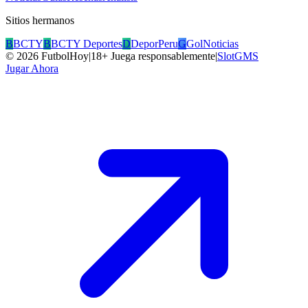
Sitios hermanos
B
BCTY
B
BCTY Deportes
D
DeporPeru
G
GolNoticias
©
2026
FutbolHoy
|
18+ Juega responsablemente
|
SlotGMS
Jugar Ahora