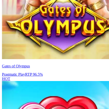
Gates of Olympus
Pragmatic Play
RTP
96.5
%
HOT