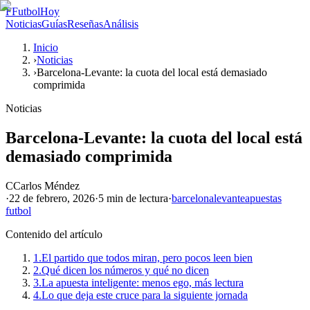
F
FutbolHoy
Noticias
Guías
Reseñas
Análisis
Inicio
›
Noticias
›
Barcelona-Levante: la cuota del local está demasiado
comprimida
Noticias
Barcelona-Levante: la cuota del local está
demasiado comprimida
C
Carlos Méndez
·
22 de febrero, 2026
·
5 min
de lectura
·
barcelona
levante
apuestas
futbol
Contenido del artículo
1.
El partido que todos miran, pero pocos leen bien
2.
Qué dicen los números y qué no dicen
3.
La apuesta inteligente: menos ego, más lectura
4.
Lo que deja este cruce para la siguiente jornada