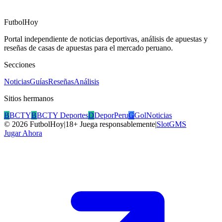
FutbolHoy
Portal independiente de noticias deportivas, análisis de apuestas y
reseñas de casas de apuestas para el mercado peruano.
Secciones
Noticias
Guías
Reseñas
Análisis
Sitios hermanos
B
BCTY
B
BCTY Deportes
D
DeporPeru
G
GolNoticias
©
2026
FutbolHoy
|
18+ Juega responsablemente
|
SlotGMS
Jugar Ahora