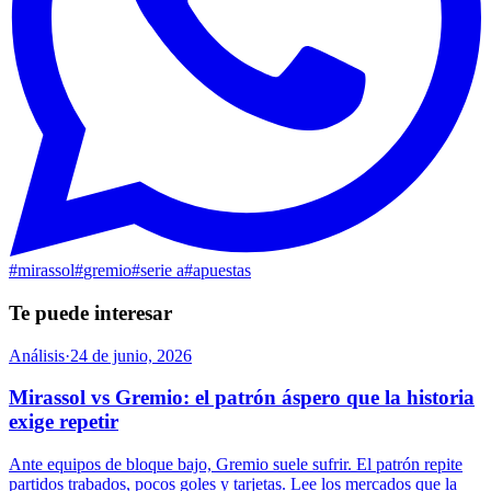
#
mirassol
#
gremio
#
serie a
#
apuestas
Te puede interesar
Análisis
·
24 de junio, 2026
Mirassol vs Gremio: el patrón áspero que la historia
exige repetir
Ante equipos de bloque bajo, Gremio suele sufrir. El patrón repite
partidos trabados, pocos goles y tarjetas. Lee los mercados que la