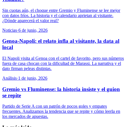
Sin cuotas aún, el choque entre Gremio y Fluminense se lee mejor
con datos fríos. La historia y el calendario aprietan al visitante.
¿Dónde aparecerá el valor real?
Noticias
·
6 de junio, 2026
Genoa-Napoli: el relato infla al visitante, la data al
local
El Napoli visita al Genoa con el cartel de favorito, pero sus números
fuera de casa chocan con la dificultad de Marassi. La narrativa y el
dato firman peleas distintas.
Análisis
·
1 de junio, 2026
Gremio vs Fluminense: la historia insiste y el guion
se repite
Partido de Serie A con un patrón de pocos goles y empates
frecuentes. Analizamos la tendencia que se repite y cómo leerla en
los mercados de apuestas.