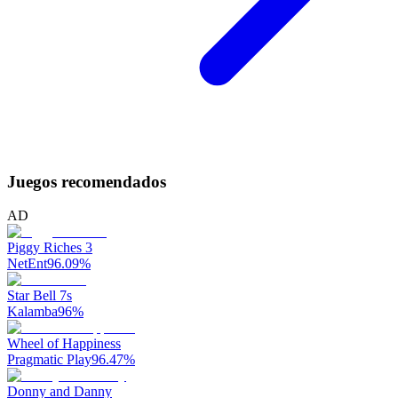
Juegos recomendados
AD
Piggy Riches 3
NetEnt
96.09
%
Star Bell 7s
Kalamba
96
%
Wheel of Happiness
Pragmatic Play
96.47
%
Donny and Danny