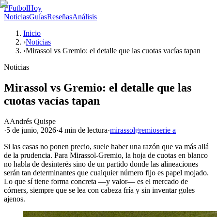
F
FutbolHoy
Noticias
Guías
Reseñas
Análisis
Inicio
›
Noticias
›
Mirassol vs Gremio: el detalle que las cuotas vacías tapan
Noticias
Mirassol vs Gremio: el detalle que las
cuotas vacías tapan
A
Andrés Quispe
·
5 de junio, 2026
·
4 min
de lectura
·
mirassol
gremio
serie a
Si las casas no ponen precio, suele haber una razón que va más allá
de la prudencia. Para Mirassol-Gremio, la hoja de cuotas en blanco
no habla de desinterés sino de un partido donde las alineaciones
serán tan determinantes que cualquier número fijo es papel mojado.
Lo que sí tiene forma concreta —y valor— es el mercado de
córners, siempre que se lea con cabeza fría y sin inventar goles
ajenos.