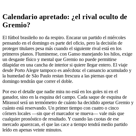
Calendario apretado: ¿el rival oculto de
Gremio?
El fútbol brasileño no da respiro. Encarar un partido el miércoles
pensando en el domingo es parte del oficio, pero la decisión de
proteger titulares pesa más cuando el siguiente rival está en los
primeros planos. Fluminense, con Ganso manejando los hilos, exige
un desgaste físico y mental que Gremio no puede permitirse
dilapidar en una cancha de interior si quiere llegar entero. El viaje
desde Porto Alegre tampoco es anécdota: el cansancio acumulado y
la humedad de São Paulo restan frescura a las piernas que el
domingo tendrán que correr el doble.
Por eso el detalle que nadie mira no está en los goles ni en el
ganador, sino en la esquina del campo. Cada saque de esquina de
Mirassol será un termómetro de cuánto ha decidido apretar Gremio y
cuánto está reservando. Un primer tiempo con cuatro o cinco
córners locales —sin que el marcador se mueva— vale más que
cualquier pronóstico de resultado. Y cuando las cuotas de ese
mercado aparezcan, el que las cace a tiempo tendrá medio partido
leído en apenas veinte minutos.