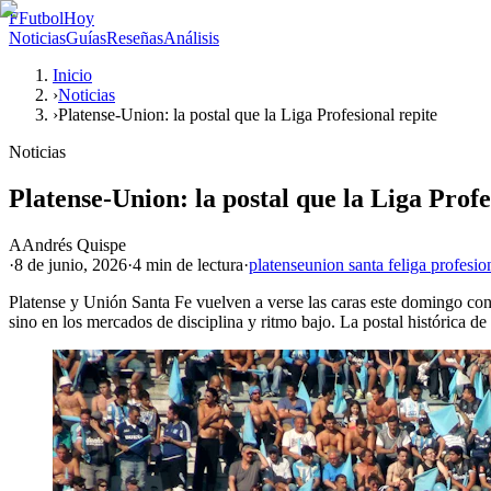
F
FutbolHoy
Noticias
Guías
Reseñas
Análisis
Inicio
›
Noticias
›
Platense-Union: la postal que la Liga Profesional repite
Noticias
Platense-Union: la postal que la Liga Profe
A
Andrés Quispe
·
8 de junio, 2026
·
4 min
de lectura
·
platense
union santa fe
liga profesio
Platense y Unión Santa Fe vuelven a verse las caras este domingo con u
sino en los mercados de disciplina y ritmo bajo. La postal histórica de