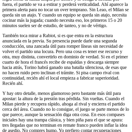
fuera, el partido se va a estirar y perderá verticalidad. Ahí aparece la
primera alerta para no tocar un over temprano. Sin Leao, el Milan se
queda sin un atajo. Y cuando un equipo se queda sin atajo, necesita
cocinar más la jugada; cuando necesita eso, los primeros 15 o 20
minutos suelen ser de estudio, de tanteo, y no de vértigo.
También toca mirar a Rabiot, si es que entra en la estructura
anunciada en la previa. Su presencia puede darle una segunda
conducción, una zancada útil para romper líneas sin necesidad de
volver el partido una locura. Pero una cosa es tener ese recurso y
otra, muy distinta, convertirlo en dominio de verdad. Si en el primer
cuarto de hora el francés recibe de espaldas y descarga siempre
hacia atrás, Torino habrá ganado una batalla silenciosa, de esas que
no hacen ruido pero inclinan el trámite. Si pisa campo rival con
continuidad, recién ahí el local empieza a fabricar superioridad.
Recién ahí.
Y hay otro detalle, menos glamoroso pero bastante más útil para
apostar: la altura de la presión tras pérdida. Sin vueltas. Cuando el
Milan pierde y recupera rápido, ahoga al rival y encierra el partido
cerca del área. Cuando no lo consigue, el juego se parte menos de lo
que parece, aunque la sensación diga otra cosa. En esos compases
iniciales hay una trampa clásica, y bien piña para el que se apura:
tres llegadas que no terminan en remate franco pueden inflar la idea
de asedio. No compres humo. Yo prefiero contar recuperaciones