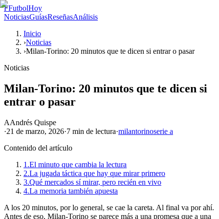
F
FutbolHoy
Noticias
Guías
Reseñas
Análisis
Inicio
›
Noticias
›
Milan-Torino: 20 minutos que te dicen si entrar o pasar
Noticias
Milan-Torino: 20 minutos que te dicen si
entrar o pasar
A
Andrés Quispe
·
21 de marzo, 2026
·
7 min
de lectura
·
milan
torino
serie a
Contenido del artículo
1.
El minuto que cambia la lectura
2.
La jugada táctica que hay que mirar primero
3.
Qué mercados sí mirar, pero recién en vivo
4.
La memoria también apuesta
A los 20 minutos, por lo general, se cae la careta. Al final va por ahí.
Antes de eso, Milan-Torino se parece más a una promesa que a una