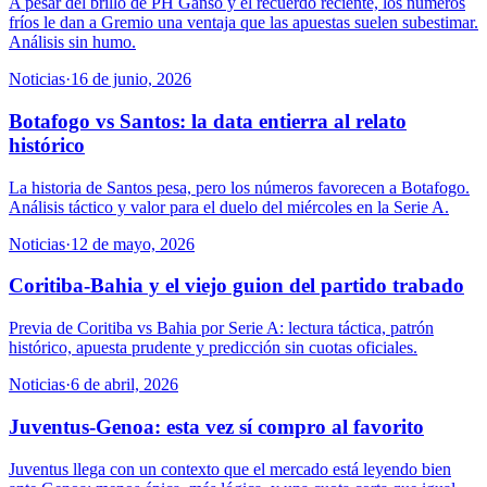
A pesar del brillo de PH Ganso y el recuerdo reciente, los números
fríos le dan a Gremio una ventaja que las apuestas suelen subestimar.
Análisis sin humo.
Noticias
·
16 de junio, 2026
Botafogo vs Santos: la data entierra al relato
histórico
La historia de Santos pesa, pero los números favorecen a Botafogo.
Análisis táctico y valor para el duelo del miércoles en la Serie A.
Noticias
·
12 de mayo, 2026
Coritiba-Bahia y el viejo guion del partido trabado
Previa de Coritiba vs Bahia por Serie A: lectura táctica, patrón
histórico, apuesta prudente y predicción sin cuotas oficiales.
Noticias
·
6 de abril, 2026
Juventus-Genoa: esta vez sí compro al favorito
Juventus llega con un contexto que el mercado está leyendo bien