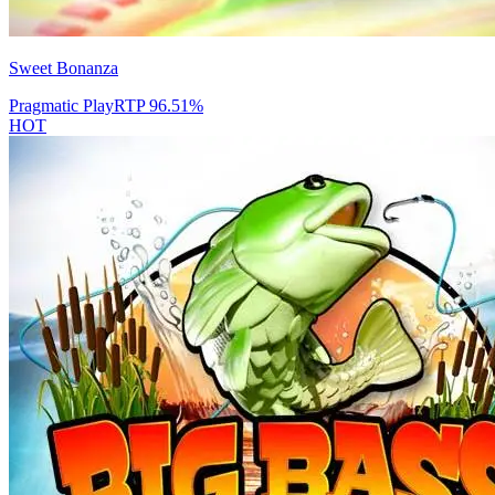
Sweet Bonanza
Pragmatic Play
RTP
96.51
%
HOT