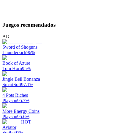
Juegos recomendados
AD
Sword of Shoguns
Thunderkick
96
%
Book of Azure
Tom Horn
95
%
Jingle Bell Bonanza
SmartSoft
97.1
%
4 Pots Riches
Playson
95.7
%
More Energy Coins
Playson
95.6
%
HOT
Aviator
Spribe
97
%