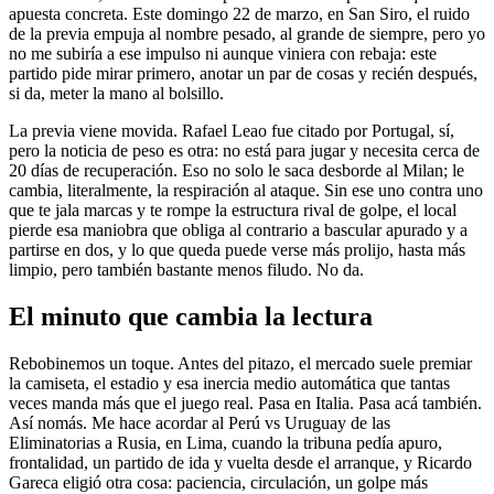
apuesta concreta. Este domingo 22 de marzo, en San Siro, el ruido
de la previa empuja al nombre pesado, al grande de siempre, pero yo
no me subiría a ese impulso ni aunque viniera con rebaja: este
partido pide mirar primero, anotar un par de cosas y recién después,
si da, meter la mano al bolsillo.
La previa viene movida. Rafael Leao fue citado por Portugal, sí,
pero la noticia de peso es otra: no está para jugar y necesita cerca de
20 días de recuperación. Eso no solo le saca desborde al Milan; le
cambia, literalmente, la respiración al ataque. Sin ese uno contra uno
que te jala marcas y te rompe la estructura rival de golpe, el local
pierde esa maniobra que obliga al contrario a bascular apurado y a
partirse en dos, y lo que queda puede verse más prolijo, hasta más
limpio, pero también bastante menos filudo. No da.
El minuto que cambia la lectura
Rebobinemos un toque. Antes del pitazo, el mercado suele premiar
la camiseta, el estadio y esa inercia medio automática que tantas
veces manda más que el juego real. Pasa en Italia. Pasa acá también.
Así nomás. Me hace acordar al Perú vs Uruguay de las
Eliminatorias a Rusia, en Lima, cuando la tribuna pedía apuro,
frontalidad, un partido de ida y vuelta desde el arranque, y Ricardo
Gareca eligió otra cosa: paciencia, circulación, un golpe más