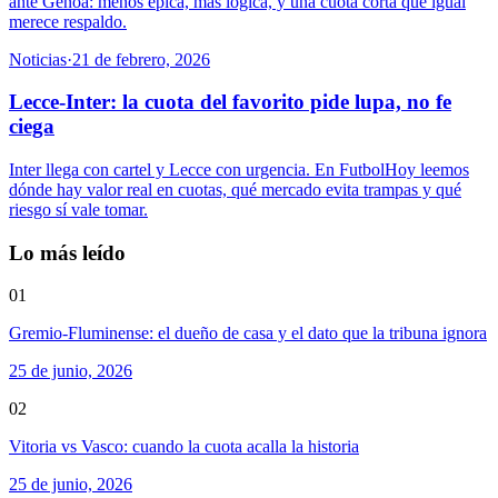
ante Genoa: menos épica, más lógica, y una cuota corta que igual
merece respaldo.
Noticias
·
21 de febrero, 2026
Lecce-Inter: la cuota del favorito pide lupa, no fe
ciega
Inter llega con cartel y Lecce con urgencia. En FutbolHoy leemos
dónde hay valor real en cuotas, qué mercado evita trampas y qué
riesgo sí vale tomar.
Lo más leído
01
Gremio-Fluminense: el dueño de casa y el dato que la tribuna ignora
25 de junio, 2026
02
Vitoria vs Vasco: cuando la cuota acalla la historia
25 de junio, 2026