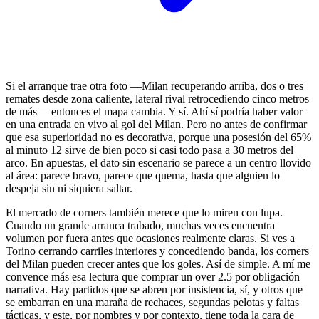
Si el arranque trae otra foto —Milan recuperando arriba, dos o tres
remates desde zona caliente, lateral rival retrocediendo cinco metros
de más— entonces el mapa cambia. Y sí. Ahí sí podría haber valor
en una entrada en vivo al gol del Milan. Pero no antes de confirmar
que esa superioridad no es decorativa, porque una posesión del 65%
al minuto 12 sirve de bien poco si casi todo pasa a 30 metros del
arco. En apuestas, el dato sin escenario se parece a un centro llovido
al área: parece bravo, parece que quema, hasta que alguien lo
despeja sin ni siquiera saltar.
El mercado de corners también merece que lo miren con lupa.
Cuando un grande arranca trabado, muchas veces encuentra
volumen por fuera antes que ocasiones realmente claras. Si ves a
Torino cerrando carriles interiores y concediendo banda, los corners
del Milan pueden crecer antes que los goles. Así de simple. A mí me
convence más esa lectura que comprar un over 2.5 por obligación
narrativa. Hay partidos que se abren por insistencia, sí, y otros que
se embarran en una maraña de rechaces, segundas pelotas y faltas
tácticas, y este, por nombres y por contexto, tiene toda la cara de