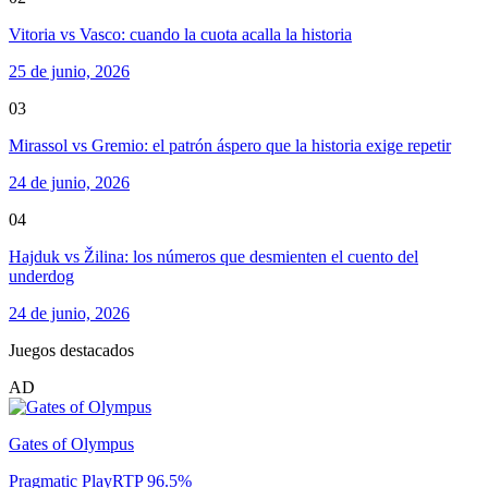
Vitoria vs Vasco: cuando la cuota acalla la historia
25 de junio, 2026
03
Mirassol vs Gremio: el patrón áspero que la historia exige repetir
24 de junio, 2026
04
Hajduk vs Žilina: los números que desmienten el cuento del
underdog
24 de junio, 2026
Juegos destacados
AD
Gates of Olympus
Pragmatic Play
RTP
96.5
%