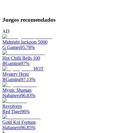
Juegos recomendados
AD
Midnight Jackpots 5000
G Games
95.78
%
Hot Chilli Bells 100
BGaming
97
%
HOT
Mystery Heist
BGaming
97.13
%
Mystic Shaman
Habanero
96.83
%
Revolvero
Red Tiger
96
%
Gold Koi Fortune
Habanero
96.85
%
S