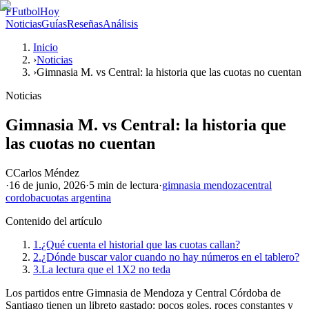
F
FutbolHoy
Noticias
Guías
Reseñas
Análisis
Inicio
›
Noticias
›
Gimnasia M. vs Central: la historia que las cuotas no cuentan
Noticias
Gimnasia M. vs Central: la historia que
las cuotas no cuentan
C
Carlos Méndez
·
16 de junio, 2026
·
5 min
de lectura
·
gimnasia mendoza
central
cordoba
cuotas argentina
Contenido del artículo
1.
¿Qué cuenta el historial que las cuotas callan?
2.
¿Dónde buscar valor cuando no hay números en el tablero?
3.
La lectura que el 1X2 no teda
Los partidos entre Gimnasia de Mendoza y Central Córdoba de
Santiago tienen un libreto gastado: pocos goles, roces constantes y