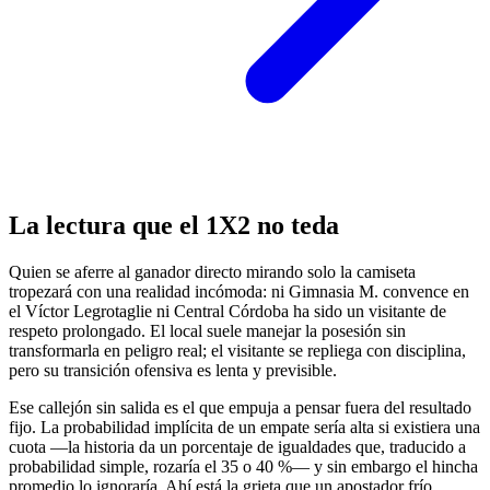
La lectura que el 1X2 no teda
Quien se aferre al ganador directo mirando solo la camiseta
tropezará con una realidad incómoda: ni Gimnasia M. convence en
el Víctor Legrotaglie ni Central Córdoba ha sido un visitante de
respeto prolongado. El local suele manejar la posesión sin
transformarla en peligro real; el visitante se repliega con disciplina,
pero su transición ofensiva es lenta y previsible.
Ese callejón sin salida es el que empuja a pensar fuera del resultado
fijo. La probabilidad implícita de un empate sería alta si existiera una
cuota —la historia da un porcentaje de igualdades que, traducido a
probabilidad simple, rozaría el 35 o 40 %— y sin embargo el hincha
promedio lo ignoraría. Ahí está la grieta que un apostador frío