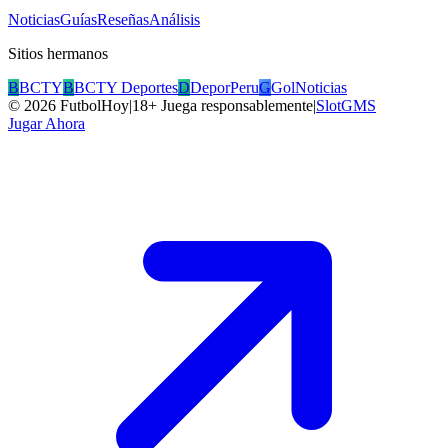
Noticias
Guías
Reseñas
Análisis
Sitios hermanos
B
BCTY
B
BCTY Deportes
D
DeporPeru
G
GolNoticias
©
2026
FutbolHoy
|
18+ Juega responsablemente
|
SlotGMS
Jugar Ahora