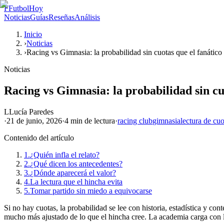
F
FutbolHoy
Noticias
Guías
Reseñas
Análisis
Inicio
›
Noticias
›
Racing vs Gimnasia: la probabilidad sin cuotas que el fanático
Noticias
Racing vs Gimnasia: la probabilidad sin cu
L
Lucía Paredes
·
21 de junio, 2026
·
4 min
de lectura
·
racing club
gimnasia
lectura de cuo
Contenido del artículo
1.
¿Quién infla el relato?
2.
¿Qué dicen los antecedentes?
3.
¿Dónde aparecerá el valor?
4.
La lectura que el hincha evita
5.
Tomar partido sin miedo a equivocarse
Si no hay cuotas, la probabilidad se lee con historia, estadística y co
mucho más ajustado de lo que el hincha cree. La academia carga con l