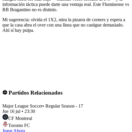
información táctica puede darte una ventaja real. Este Fluminense vs
RB Bragantino no es distinto.
Mi sugerencia: olvida el 1X2, mira la pizarra de corners y espera a
que la casa abra el over con una línea que no castigue demasiado.
Ahí sí hay pulpa.
⚽ Partidos Relacionados
Major League Soccer
•
Regular Season - 17
Jue 16 jul
•
23:30
CF Montreal
Toronto FC
Jugar Ahora