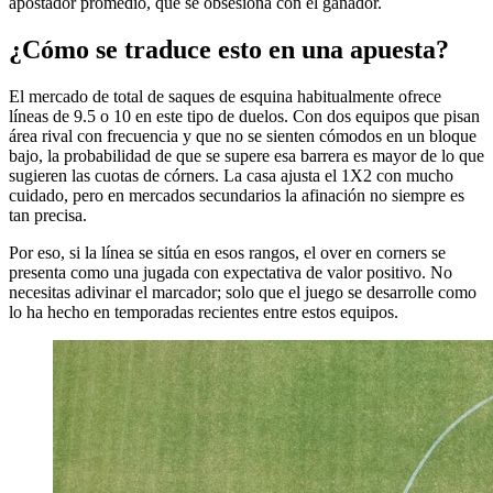
apostador promedio, que se obsesiona con el ganador.
¿Cómo se traduce esto en una apuesta?
El mercado de total de saques de esquina habitualmente ofrece
líneas de 9.5 o 10 en este tipo de duelos. Con dos equipos que pisan
área rival con frecuencia y que no se sienten cómodos en un bloque
bajo, la probabilidad de que se supere esa barrera es mayor de lo que
sugieren las cuotas de córners. La casa ajusta el 1X2 con mucho
cuidado, pero en mercados secundarios la afinación no siempre es
tan precisa.
Por eso, si la línea se sitúa en esos rangos, el over en corners se
presenta como una jugada con expectativa de valor positivo. No
necesitas adivinar el marcador; solo que el juego se desarrolle como
lo ha hecho en temporadas recientes entre estos equipos.