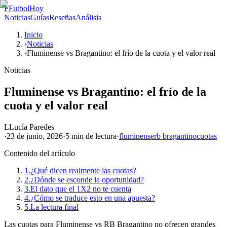
F
FutbolHoy
Noticias
Guías
Reseñas
Análisis
Inicio
›
Noticias
›
Fluminense vs Bragantino: el frío de la cuota y el valor real
Noticias
Fluminense vs Bragantino: el frío de la
cuota y el valor real
L
Lucía Paredes
·
23 de junio, 2026
·
5 min
de lectura
·
fluminense
rb bragantino
cuotas
Contenido del artículo
1.
¿Qué dicen realmente las cuotas?
2.
¿Dónde se esconde la oportunidad?
3.
El dato que el 1X2 no te cuenta
4.
¿Cómo se traduce esto en una apuesta?
5.
La lectura final
Las cuotas para Fluminense vs RB Bragantino no ofrecen grandes