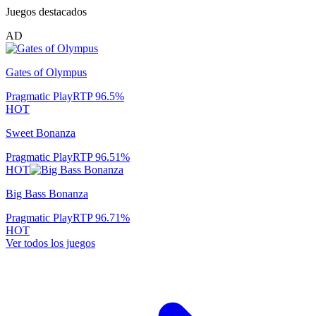
Juegos destacados
AD
Gates of Olympus
Pragmatic Play
RTP
96.5
%
HOT
Sweet Bonanza
Pragmatic Play
RTP
96.51
%
HOT
Big Bass Bonanza
Pragmatic Play
RTP
96.71
%
HOT
Ver todos los juegos