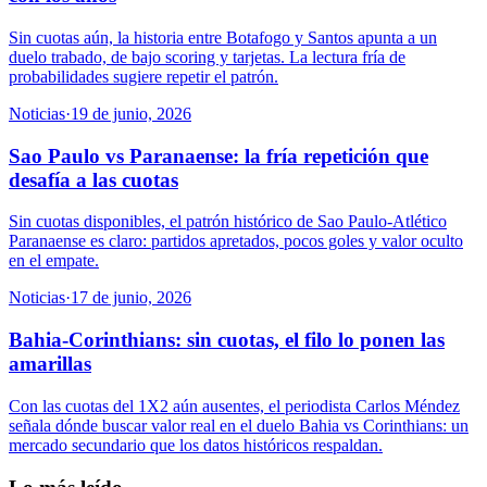
Sin cuotas aún, la historia entre Botafogo y Santos apunta a un
duelo trabado, de bajo scoring y tarjetas. La lectura fría de
probabilidades sugiere repetir el patrón.
Noticias
·
19 de junio, 2026
Sao Paulo vs Paranaense: la fría repetición que
desafía a las cuotas
Sin cuotas disponibles, el patrón histórico de Sao Paulo-Atlético
Paranaense es claro: partidos apretados, pocos goles y valor oculto
en el empate.
Noticias
·
17 de junio, 2026
Bahia-Corinthians: sin cuotas, el filo lo ponen las
amarillas
Con las cuotas del 1X2 aún ausentes, el periodista Carlos Méndez
señala dónde buscar valor real en el duelo Bahia vs Corinthians: un
mercado secundario que los datos históricos respaldan.