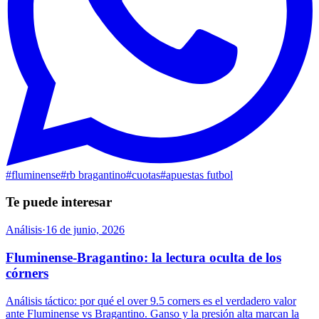
#
fluminense
#
rb bragantino
#
cuotas
#
apuestas futbol
Te puede interesar
Análisis
·
16 de junio, 2026
Fluminense-Bragantino: la lectura oculta de los
córners
Análisis táctico: por qué el over 9.5 corners es el verdadero valor
ante Fluminense vs Bragantino. Ganso y la presión alta marcan la