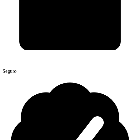
Seguro