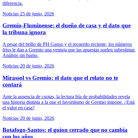
diferencia.
Noticias
·
25 de junio, 2026
Gremio-Fluminense: el dueño de casa y el dato que
la tribuna ignora
A pesar del brillo de PH Ganso y el recuerdo reciente, los números
fríos le dan a Gremio una ventaja que las apuestas suelen subestimar.
Análisis sin humo.
Noticias
·
20 de junio, 2026
Mirassol vs Gremio: el dato que el relato no te
contará
Ante la ausencia de cuotas, la lectura fría de probabilidades revela
una historia distinta a la que el favoritismo de Gremio impone. ¿Está
el valor en casa?
Noticias
·
20 de junio, 2026
Botafogo-Santos: el guion cerrado que no cambia
con los años