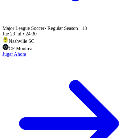
Major League Soccer
•
Regular Season - 18
Jue 23 jul
•
24:30
Nashville SC
CF Montreal
Jugar Ahora