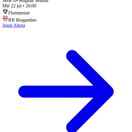
Serie A
•
Regular Season
Mié 22 jul
•
20:00
Fluminense
RB Bragantino
Jugar Ahora