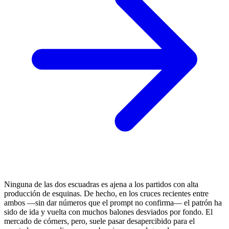
Ninguna de las dos escuadras es ajena a los partidos con alta
producción de esquinas. De hecho, en los cruces recientes entre
ambos —sin dar números que el prompt no confirma— el patrón ha
sido de ida y vuelta con muchos balones desviados por fondo. El
mercado de córners, pero, suele pasar desapercibido para el