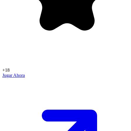
+18
Jugar Ahora