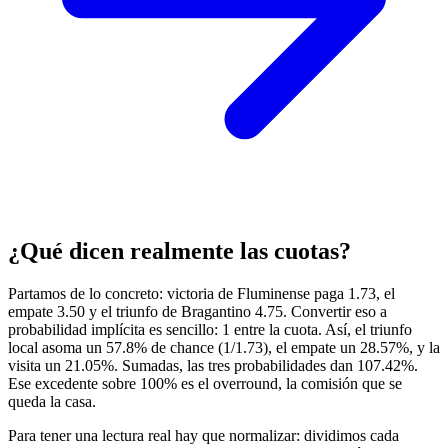
¿Qué dicen realmente las cuotas?
Partamos de lo concreto: victoria de Fluminense paga 1.73, el
empate 3.50 y el triunfo de Bragantino 4.75. Convertir eso a
probabilidad implícita es sencillo: 1 entre la cuota. Así, el triunfo
local asoma un 57.8% de chance (1/1.73), el empate un 28.57%, y la
visita un 21.05%. Sumadas, las tres probabilidades dan 107.42%.
Ese excedente sobre 100% es el overround, la comisión que se
queda la casa.
Para tener una lectura real hay que normalizar: dividimos cada