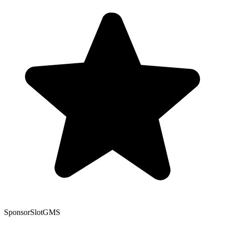
Sponsor
SlotGMS