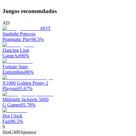
Juegos recomendados
AD
HOT
Starlight Princess
Pragmatic Play
96.5
%
Dancing Lion
GameArt
96
%
Fortune Stars
Endorphina
96
%
X1000 Golden Penny 2
Playson
95.67
%
Midnight Jackpots 5000
G Games
95.78
%
Hot Clock
Fazi
96.5
%
S
SlotGMS
Sponsor