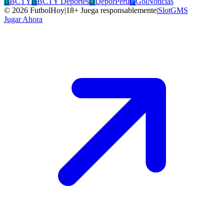
B
BCTY
B
BCTY Deportes
D
DeporPeru
G
GolNoticias
©
2026
FutbolHoy
|
18+ Juega responsablemente
|
SlotGMS
Jugar Ahora