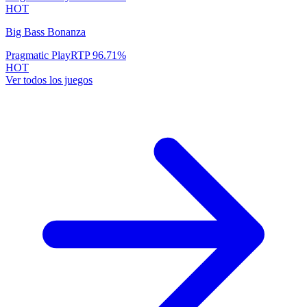
HOT
Big Bass Bonanza
Pragmatic Play
RTP
96.71
%
HOT
Ver todos los juegos