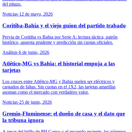
del pitazo.
Noticias
·
12 de mayo, 2026
Coritiba-Bahia y el viejo guion del partido trabado
Previa de Coritiba vs Bahia por Serie A: lectura táctica, patrón
histórico, apuesta prudente y predicción sin cuotas oficiales.
Análisis
·
6 de junio, 2026
Atlético-MG vs Bahia: el historial empuja a las
tarjetas
Los cruces entre Atlético-MG y Bahia suelen ser eléctricos y
cargados de faltas. Sin cuotas en el 1X2, las tarjetas amarillas
asoman como el mercado con verdadero valor.
Noticias
·
25 de junio, 2026
Gremio-Fluminense: el dueño de casa y el dato que
la tribuna ignora
A pesar del brillo de PH Ganso y el recuerdo reciente, los números