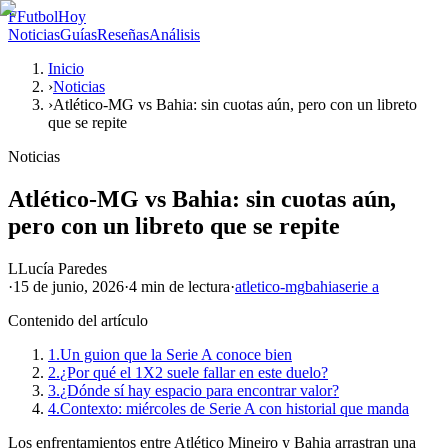
F
FutbolHoy
Noticias
Guías
Reseñas
Análisis
Inicio
›
Noticias
›
Atlético-MG vs Bahia: sin cuotas aún, pero con un libreto
que se repite
Noticias
Atlético-MG vs Bahia: sin cuotas aún,
pero con un libreto que se repite
L
Lucía Paredes
·
15 de junio, 2026
·
4 min
de lectura
·
atletico-mg
bahia
serie a
Contenido del artículo
1.
Un guion que la Serie A conoce bien
2.
¿Por qué el 1X2 suele fallar en este duelo?
3.
¿Dónde sí hay espacio para encontrar valor?
4.
Contexto: miércoles de Serie A con historial que manda
Los enfrentamientos entre Atlético Mineiro y Bahia arrastran una