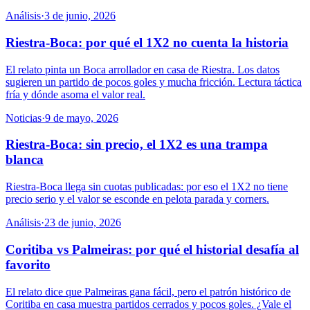
Análisis
·
3 de junio, 2026
Riestra-Boca: por qué el 1X2 no cuenta la historia
El relato pinta un Boca arrollador en casa de Riestra. Los datos
sugieren un partido de pocos goles y mucha fricción. Lectura táctica
fría y dónde asoma el valor real.
Noticias
·
9 de mayo, 2026
Riestra-Boca: sin precio, el 1X2 es una trampa
blanca
Riestra-Boca llega sin cuotas publicadas: por eso el 1X2 no tiene
precio serio y el valor se esconde en pelota parada y corners.
Análisis
·
23 de junio, 2026
Coritiba vs Palmeiras: por qué el historial desafía al
favorito
El relato dice que Palmeiras gana fácil, pero el patrón histórico de
Coritiba en casa muestra partidos cerrados y pocos goles. ¿Vale el