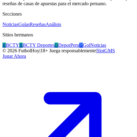
reseñas de casas de apuestas para el mercado peruano.
Secciones
Noticias
Guías
Reseñas
Análisis
Sitios hermanos
B
BCTY
B
BCTY Deportes
D
DeporPeru
G
GolNoticias
©
2026
FutbolHoy
|
18+ Juega responsablemente
|
SlotGMS
Jugar Ahora