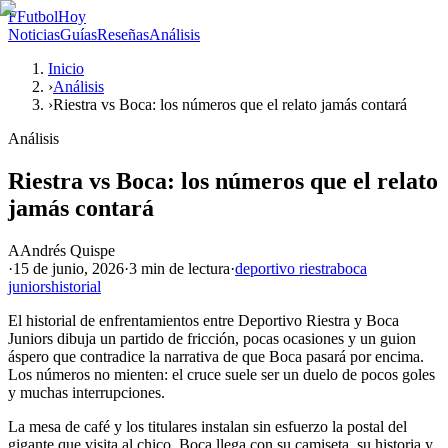
F
FutbolHoy
Noticias
Guías
Reseñas
Análisis
Inicio
›
Análisis
›
Riestra vs Boca: los números que el relato jamás contará
Análisis
Riestra vs Boca: los números que el relato
jamás contará
A
Andrés Quispe
·
15 de junio, 2026
·
3 min
de lectura
·
deportivo riestra
boca
juniors
historial
El historial de enfrentamientos entre Deportivo Riestra y Boca
Juniors dibuja un partido de fricción, pocas ocasiones y un guion
áspero que contradice la narrativa de que Boca pasará por encima.
Los números no mienten: el cruce suele ser un duelo de pocos goles
y muchas interrupciones.
La mesa de café y los titulares instalan sin esfuerzo la postal del
gigante que visita al chico. Boca llega con su camiseta, su historia y