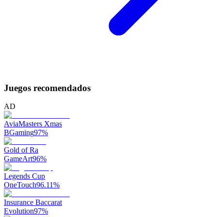
Juegos recomendados
AD
AviaMasters Xmas
BGaming
97
%
Gold of Ra
GameArt
96
%
Legends Cup
OneTouch
96.11
%
Insurance Baccarat
Evolution
97
%