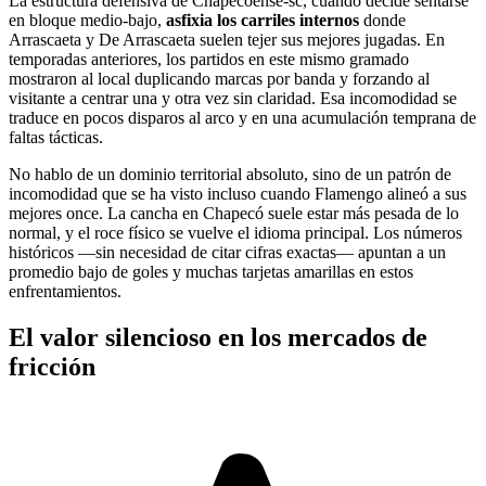
La estructura defensiva de Chapecoense-sc, cuando decide sentarse
en bloque medio-bajo,
asfixia los carriles internos
donde
Arrascaeta y De Arrascaeta suelen tejer sus mejores jugadas. En
temporadas anteriores, los partidos en este mismo gramado
mostraron al local duplicando marcas por banda y forzando al
visitante a centrar una y otra vez sin claridad. Esa incomodidad se
traduce en pocos disparos al arco y en una acumulación temprana de
faltas tácticas.
No hablo de un dominio territorial absoluto, sino de un patrón de
incomodidad que se ha visto incluso cuando Flamengo alineó a sus
mejores once. La cancha en Chapecó suele estar más pesada de lo
normal, y el roce físico se vuelve el idioma principal. Los números
históricos —sin necesidad de citar cifras exactas— apuntan a un
promedio bajo de goles y muchas tarjetas amarillas en estos
enfrentamientos.
El valor silencioso en los mercados de
fricción