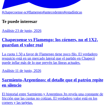
#
chapecoense-sc
#
flamengo
#
antecedentes
#
estadísticas
Te puede interesar
Análisis
·
23 de junio, 2026
Chapecoense vs Flamengo: los córners, no el 1X2,
guardan el valor real
La cuota 1.50 a favor de Flamengo tiene poco filo. El verdadero
resquicio está en un mercado lateral que el partido en Chapecó
puede inflar más de lo que prevén las líneas actuales.
Análisis
·
11 de junio, 2026
Sarmiento-Argentinos: el detalle que el patrón repite
en silencio
El historial entre Sarmiento y Argentinos Jrs revela una constante de
fricción que las cuotas no cotizan. El verdadero valor está en los
corners y las tarjetas.