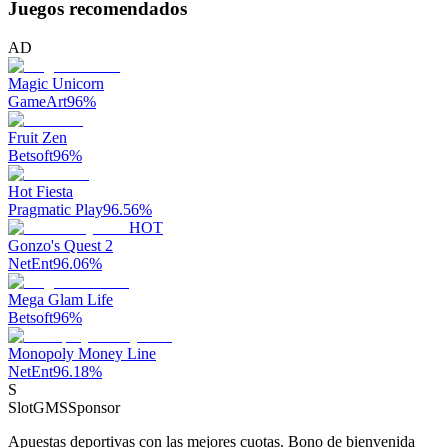
Juegos recomendados
AD
Magic Unicorn
GameArt
96
%
Fruit Zen
Betsoft
96
%
Hot Fiesta
Pragmatic Play
96.56
%
HOT
Gonzo's Quest 2
NetEnt
96.06
%
Mega Glam Life
Betsoft
96
%
Monopoly Money Line
NetEnt
96.18
%
S
SlotGMS
Sponsor
Apuestas deportivas con las mejores cuotas. Bono de bienvenida