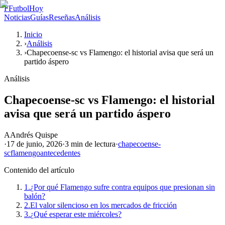
F
FutbolHoy
Noticias
Guías
Reseñas
Análisis
Inicio
›
Análisis
›
Chapecoense-sc vs Flamengo: el historial avisa que será un
partido áspero
Análisis
Chapecoense-sc vs Flamengo: el historial
avisa que será un partido áspero
A
Andrés Quispe
·
17 de junio, 2026
·
3 min
de lectura
·
chapecoense-
sc
flamengo
antecedentes
Contenido del artículo
1.
¿Por qué Flamengo sufre contra equipos que presionan sin
balón?
2.
El valor silencioso en los mercados de fricción
3.
¿Qué esperar este miércoles?