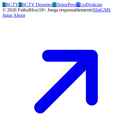
B
BCTY
B
BCTY Deportes
D
DeporPeru
G
GolNoticias
©
2026
FutbolHoy
|
18+ Juega responsablemente
|
SlotGMS
Jugar Ahora