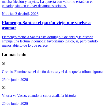
mucha fricción y tarjetas. La apuesta con valor no estará en el
ganador, sino en el over de amonestaciones.
Noticias
·
3 de abril, 2026
Flamengo-Santos: el patrón viejo que vuelve a
asomar
Flamengo recibe a Santos este domingo 5 de abril y la historia
empuja una lectura incómoda: favoritismo lógico, sí, pero partido
menos abierto de lo que parece.
Lo más leído
01
Gremio-Fluminense: el dueño de casa y el dato que la tribuna ignora
25 de junio, 2026
02
Vitoria vs Vasco: cuando la cuota acalla la historia
25 de junio, 2026