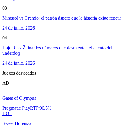
03
Mirassol vs Gremio: el patrón áspero que la historia exige repetir
24 de junio, 2026
04
Hajduk vs Žilina: los números que desmienten el cuento del
underdog
24 de junio, 2026
Juegos destacados
AD
Gates of Olympus
Pragmatic Play
RTP
96.5
%
HOT
Sweet Bonanza