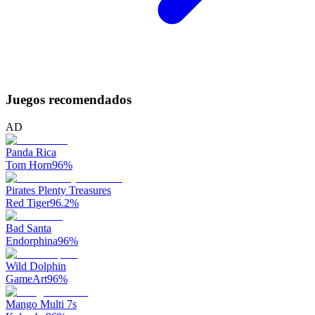
Juegos recomendados
AD
Panda Rica
Tom Horn
96
%
Pirates Plenty Treasures
Red Tiger
96.2
%
Bad Santa
Endorphina
96
%
Wild Dolphin
GameArt
96
%
Mango Multi 7s