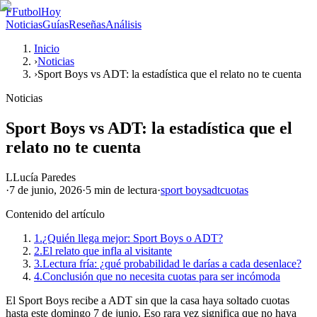
F
FutbolHoy
Noticias
Guías
Reseñas
Análisis
Inicio
›
Noticias
›
Sport Boys vs ADT: la estadística que el relato no te cuenta
Noticias
Sport Boys vs ADT: la estadística que el
relato no te cuenta
L
Lucía Paredes
·
7 de junio, 2026
·
5 min
de lectura
·
sport boys
adt
cuotas
Contenido del artículo
1.
¿Quién llega mejor: Sport Boys o ADT?
2.
El relato que infla al visitante
3.
Lectura fría: ¿qué probabilidad le darías a cada desenlace?
4.
Conclusión que no necesita cuotas para ser incómoda
El Sport Boys recibe a ADT sin que la casa haya soltado cuotas
hasta este domingo 7 de junio. Eso rara vez significa que no haya