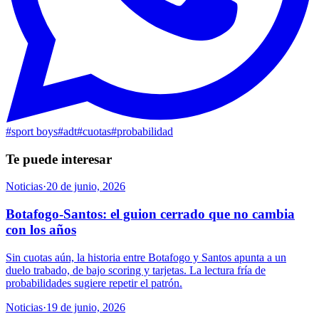
#
sport boys
#
adt
#
cuotas
#
probabilidad
Te puede interesar
Noticias
·
20 de junio, 2026
Botafogo-Santos: el guion cerrado que no cambia
con los años
Sin cuotas aún, la historia entre Botafogo y Santos apunta a un
duelo trabado, de bajo scoring y tarjetas. La lectura fría de
probabilidades sugiere repetir el patrón.
Noticias
·
19 de junio, 2026