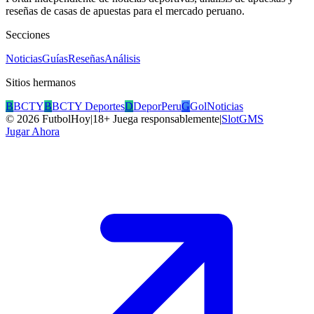
reseñas de casas de apuestas para el mercado peruano.
Secciones
Noticias
Guías
Reseñas
Análisis
Sitios hermanos
B
BCTY
B
BCTY Deportes
D
DeporPeru
G
GolNoticias
©
2026
FutbolHoy
|
18+ Juega responsablemente
|
SlotGMS
Jugar Ahora