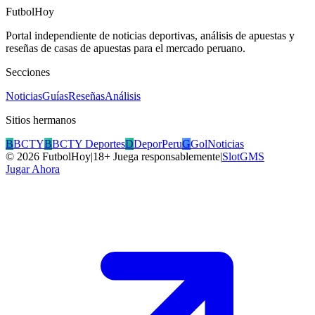
FutbolHoy
Portal independiente de noticias deportivas, análisis de apuestas y
reseñas de casas de apuestas para el mercado peruano.
Secciones
Noticias
Guías
Reseñas
Análisis
Sitios hermanos
B
BCTY
B
BCTY Deportes
D
DeporPeru
G
GolNoticias
©
2026
FutbolHoy
|
18+ Juega responsablemente
|
SlotGMS
Jugar Ahora