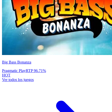
Big Bass Bonanza
Pragmatic Play
RTP
96.71
%
HOT
Ver todos los juegos