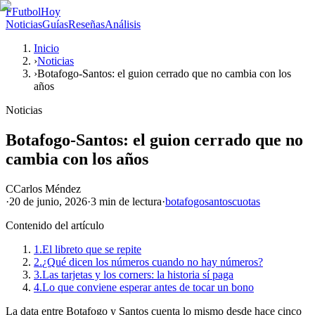
F
FutbolHoy
Noticias
Guías
Reseñas
Análisis
Inicio
›
Noticias
›
Botafogo-Santos: el guion cerrado que no cambia con los
años
Noticias
Botafogo-Santos: el guion cerrado que no
cambia con los años
C
Carlos Méndez
·
20 de junio, 2026
·
3 min
de lectura
·
botafogo
santos
cuotas
Contenido del artículo
1.
El libreto que se repite
2.
¿Qué dicen los números cuando no hay números?
3.
Las tarjetas y los corners: la historia sí paga
4.
Lo que conviene esperar antes de tocar un bono
La data entre Botafogo y Santos cuenta lo mismo desde hace cinco