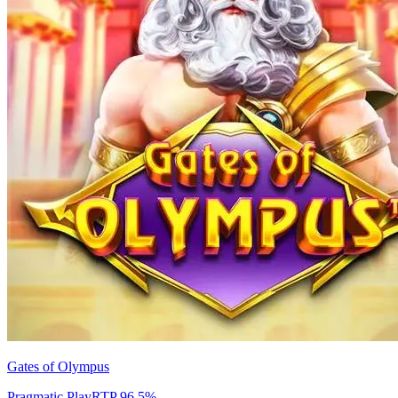
Gates of Olympus
Pragmatic Play
RTP
96.5
%