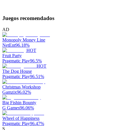
Juegos recomendados
AD
Monopoly Money Line
NetEnt
96.18
%
HOT
Fruit Party
Pragmatic Play
96.5
%
HOT
The Dog House
Pragmatic Play
96.51
%
Christmas Workshop
Gamzix
96.02
%
Big Fishin Bounty
G Games
96.06
%
Wheel of Happiness
Pragmatic Play
96.47
%
S