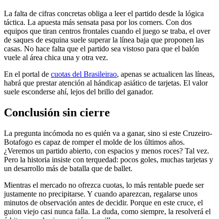
La falta de cifras concretas obliga a leer el partido desde la lógica
táctica. La apuesta más sensata pasa por los corners. Con dos
equipos que tiran centros frontales cuando el juego se traba, el over
de saques de esquina suele superar la línea baja que proponen las
casas. No hace falta que el partido sea vistoso para que el balón
vuele al área chica una y otra vez.
En el portal de
cuotas del Brasileirao
, apenas se actualicen las líneas,
habrá que prestar atención al hándicap asiático de tarjetas. El valor
suele esconderse ahí, lejos del brillo del ganador.
Conclusión sin cierre
La pregunta incómoda no es quién va a ganar, sino si este Cruzeiro-
Botafogo es capaz de romper el molde de los últimos años.
¿Veremos un partido abierto, con espacios y menos roces? Tal vez.
Pero la historia insiste con terquedad: pocos goles, muchas tarjetas y
un desarrollo más de batalla que de ballet.
Mientras el mercado no ofrezca cuotas, lo más rentable puede ser
justamente no precipitarse. Y cuando aparezcan, regalarse unos
minutos de observación antes de decidir. Porque en este cruce, el
guion viejo casi nunca falla. La duda, como siempre, la resolverá el