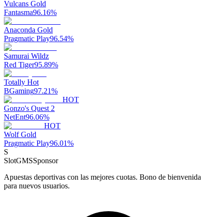
Vulcans Gold
Fantasma
96.16
%
Anaconda Gold
Pragmatic Play
96.54
%
Samurai Wildz
Red Tiger
95.89
%
Totally Hot
BGaming
97.21
%
HOT
Gonzo's Quest 2
NetEnt
96.06
%
HOT
Wolf Gold
Pragmatic Play
96.01
%
S
SlotGMS
Sponsor
Apuestas deportivas con las mejores cuotas. Bono de bienvenida
para nuevos usuarios.