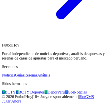
FutbolHoy
Portal independiente de noticias deportivas, análisis de apuestas y
reseñas de casas de apuestas para el mercado peruano.
Secciones
Noticias
Guías
Reseñas
Análisis
Sitios hermanos
B
BCTY
B
BCTY Deportes
D
DeporPeru
G
GolNoticias
©
2026
FutbolHoy
|
18+ Juega responsablemente
|
SlotGMS
Jugar Ahora