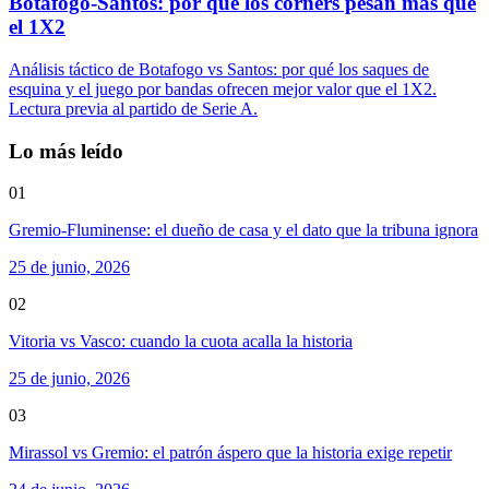
Botafogo-Santos: por qué los córners pesan más que
el 1X2
Análisis táctico de Botafogo vs Santos: por qué los saques de
esquina y el juego por bandas ofrecen mejor valor que el 1X2.
Lectura previa al partido de Serie A.
Lo más leído
01
Gremio-Fluminense: el dueño de casa y el dato que la tribuna ignora
25 de junio, 2026
02
Vitoria vs Vasco: cuando la cuota acalla la historia
25 de junio, 2026
03
Mirassol vs Gremio: el patrón áspero que la historia exige repetir