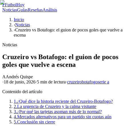
F
FutbolHoy
Noticias
Guías
Reseñas
Análisis
Inicio
›
Noticias
›
Cruzeiro vs Botafogo: el guion de pocos goles que vuelve a
escena
Noticias
Cruzeiro vs Botafogo: el guion de pocos
goles que vuelve a escena
A
Andrés Quispe
·
18 de junio, 2026
·
5 min
de lectura
·
cruzeiro
botafogo
serie a
Contenido del artículo
1.
¿Qué dice la historia reciente del Cruzeiro-Botafogo?
2.
La urgencia de Cruzeiro y la calma visitante
3.
¿Por qué las tarjetas asoman más de lo normal?
4.
Mercados alternativos para un partido sin cuotas aún
5.
Conclusión sin cierre