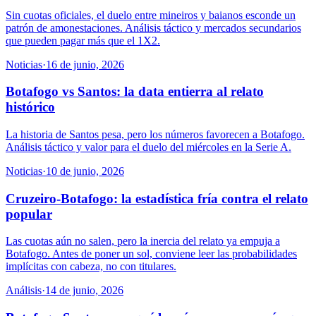
Sin cuotas oficiales, el duelo entre mineiros y baianos esconde un
patrón de amonestaciones. Análisis táctico y mercados secundarios
que pueden pagar más que el 1X2.
Noticias
·
16 de junio, 2026
Botafogo vs Santos: la data entierra al relato
histórico
La historia de Santos pesa, pero los números favorecen a Botafogo.
Análisis táctico y valor para el duelo del miércoles en la Serie A.
Noticias
·
10 de junio, 2026
Cruzeiro-Botafogo: la estadística fría contra el relato
popular
Las cuotas aún no salen, pero la inercia del relato ya empuja a
Botafogo. Antes de poner un sol, conviene leer las probabilidades
implícitas con cabeza, no con titulares.
Análisis
·
14 de junio, 2026