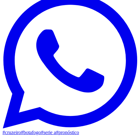
#
cruzeiro
#
botafogo
#
serie a
#
pronóstico