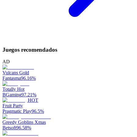
Juegos recomendados
AD
Vulcans Gold
Fantasma
96.16
%
Totally Hot
BGaming
97.21
%
HOT
Fruit Party
Pragmatic Play
96.5
%
Greedy Goblins Xmas
Betsoft
96.58
%