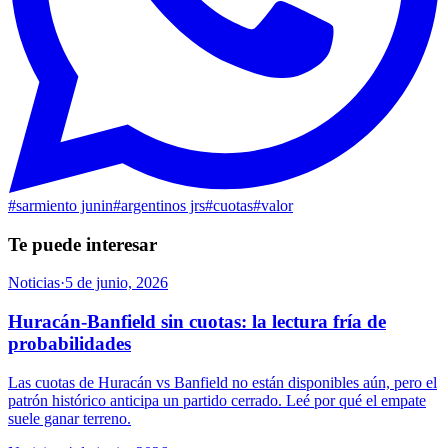
#
sarmiento junin
#
argentinos jrs
#
cuotas
#
valor
Te puede interesar
Noticias
·
5 de junio, 2026
Huracán-Banfield sin cuotas: la lectura fría de
probabilidades
Las cuotas de Huracán vs Banfield no están disponibles aún, pero el
patrón histórico anticipa un partido cerrado. Leé por qué el empate
suele ganar terreno.