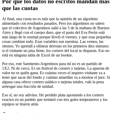
Por qué los datos no escritos mandan más
que las cuotas
Al final, una cuota no es más que la opinión de un algoritmo
alimentado con resultados pasados. Pero los algoritmos no saben
que el colectivo de Argentinos salió a las 5 de la mañana de Buenos
Aires y llegó con el cuerpo duro, que el pasto del Eva Perón está
más largo de lo normal porque llovió el viernes, y que esas pequeñas
cosas cambian todo. Esas variables son nuestras. Las vemos, las
olemos. Yo aprendí a olfatear derrotas en los primeros diez minutos:
si el visitante no pisa firme, los corners del local se disparan. Eso no
está en ninguna tabla de Excel de un bookie.
Por eso, este Sarmiento-Argentinos para mí no es un partido de
1X2. Ni de cerca. Es un festival de corners y tarjetas. La apuesta de
valor no es quién gana. Es cuántas veces el arquero visitante va a
tener que sacar del fondo y cuántas amarillas va a mostrar el juez. Si
alguna casa ofrece corners asiático o tarjetas totales, vale la pena
arriesgar una fracción de unidad.
Eso sí, no soy adivino. He perdido plata apostando a los corners
exactos en un partido que terminó con tres goles tempraneros y los
equipos se tiraron atrás