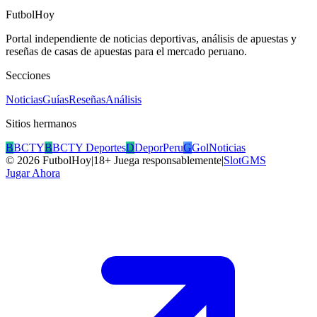
FutbolHoy
Portal independiente de noticias deportivas, análisis de apuestas y
reseñas de casas de apuestas para el mercado peruano.
Secciones
Noticias
Guías
Reseñas
Análisis
Sitios hermanos
B
BCTY
B
BCTY Deportes
D
DeporPeru
G
GolNoticias
©
2026
FutbolHoy
|
18+ Juega responsablemente
|
SlotGMS
Jugar Ahora