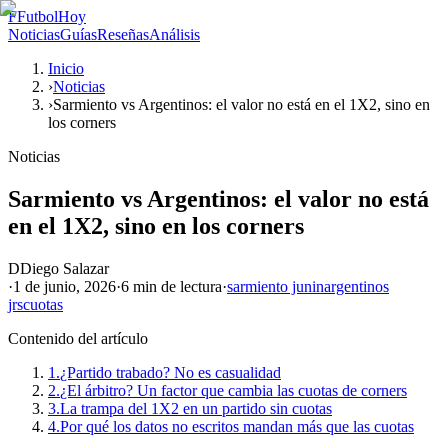
F
FutbolHoy
Noticias
Guías
Reseñas
Análisis
Inicio
›
Noticias
›
Sarmiento vs Argentinos: el valor no está en el 1X2, sino en
los corners
Noticias
Sarmiento vs Argentinos: el valor no está
en el 1X2, sino en los corners
D
Diego Salazar
·
1 de junio, 2026
·
6 min
de lectura
·
sarmiento junin
argentinos
jrs
cuotas
Contenido del artículo
1.
¿Partido trabado? No es casualidad
2.
¿El árbitro? Un factor que cambia las cuotas de corners
3.
La trampa del 1X2 en un partido sin cuotas
4.
Por qué los datos no escritos mandan más que las cuotas