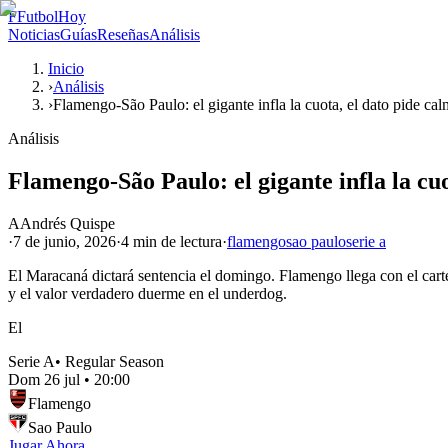
F
FutbolHoy
Noticias
Guías
Reseñas
Análisis
Inicio
›
Análisis
›
Flamengo-São Paulo: el gigante infla la cuota, el dato pide ca
Análisis
Flamengo-São Paulo: el gigante infla la cuo
A
Andrés Quispe
·
7 de junio, 2026
·
4 min
de lectura
·
flamengo
sao paulo
serie a
El Maracaná dictará sentencia el domingo. Flamengo llega con el cartel
y el valor verdadero duerme en el underdog.
El
Serie A
•
Regular Season
Dom 26 jul
•
20:00
Flamengo
Sao Paulo
Jugar Ahora