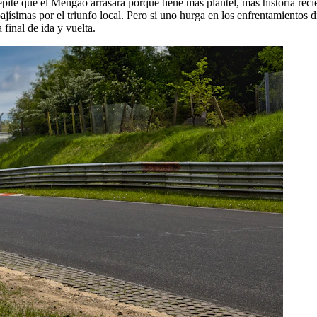
 repite que el Mengão arrasará porque tiene más plantel, más historia rec
bajísimas por el triunfo local. Pero si uno hurga en los enfrentamientos
final de ida y vuelta.