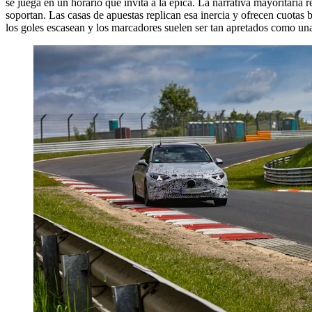
se juega en un horario que invita a la épica. La narrativa mayoritaria
soportan. Las casas de apuestas replican esa inercia y ofrecen cuotas 
los goles escasean y los marcadores suelen ser tan apretados como una 