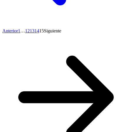
Anterior
1
…
12
13
14
15
Siguiente