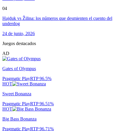
04
Hajduk vs Žilina: los números que desmienten el cuento del
underdog
24 de junio, 2026
Juegos destacados
AD
Gates of Olympus
Pragmatic Play
RTP
96.5
%
HOT
Sweet Bonanza
Pragmatic Play
RTP
96.51
%
HOT
Big Bass Bonanza
Pragmatic Play
RTP
96.71
%