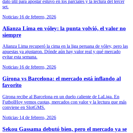
dato útil para apostar estuvo en los parciales y la lectura del tercer
set.
Noticias
·
16 de febrero, 2026
Alianza Lima en vóley: la punta volvió, el valor no
siempre
Alianza Lima recuperó la cima en la liga peruana de vóley, pero las
apuestas ya ajustaron. Dónde aún hay valor real y qué mercado
evitar esta semana.
Noticias
·
16 de febrero, 2026
Girona vs Barcelona: el mercado está inflando al
favorito
Girona recibe al Barcelona en un duelo caliente de LaLiga. En
FutbolHoy vemos cuotas, mercados con valor y la lectura que más
conviene en SlotGMS.
Noticias
·
14 de febrero, 2026
Sekou Gassama debutó bien, pero el mercado ya se