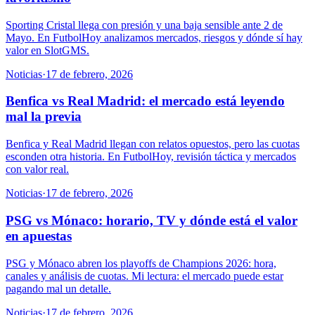
Sporting Cristal llega con presión y una baja sensible ante 2 de
Mayo. En FutbolHoy analizamos mercados, riesgos y dónde sí hay
valor en SlotGMS.
Noticias
·
17 de febrero, 2026
Benfica vs Real Madrid: el mercado está leyendo
mal la previa
Benfica y Real Madrid llegan con relatos opuestos, pero las cuotas
esconden otra historia. En FutbolHoy, revisión táctica y mercados
con valor real.
Noticias
·
17 de febrero, 2026
PSG vs Mónaco: horario, TV y dónde está el valor
en apuestas
PSG y Mónaco abren los playoffs de Champions 2026: hora,
canales y análisis de cuotas. Mi lectura: el mercado puede estar
pagando mal un detalle.
Noticias
·
17 de febrero, 2026