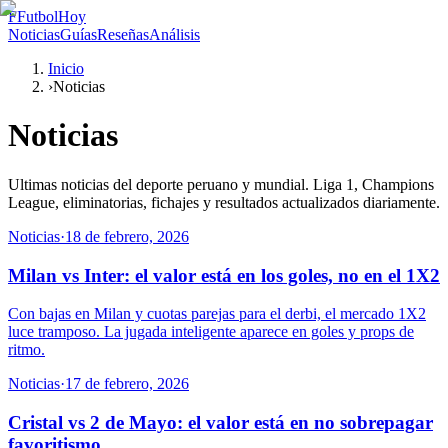
F
FutbolHoy
Noticias
Guías
Reseñas
Análisis
Inicio
›
Noticias
Noticias
Ultimas noticias del deporte peruano y mundial. Liga 1, Champions
League, eliminatorias, fichajes y resultados actualizados diariamente.
Noticias
·
18 de febrero, 2026
Milan vs Inter: el valor está en los goles, no en el 1X2
Con bajas en Milan y cuotas parejas para el derbi, el mercado 1X2
luce tramposo. La jugada inteligente aparece en goles y props de
ritmo.
Noticias
·
17 de febrero, 2026
Cristal vs 2 de Mayo: el valor está en no sobrepagar
favoritismo