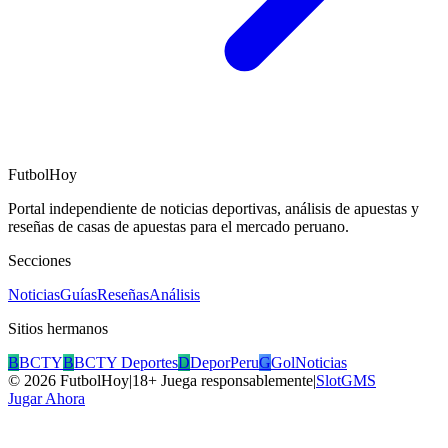
FutbolHoy
Portal independiente de noticias deportivas, análisis de apuestas y
reseñas de casas de apuestas para el mercado peruano.
Secciones
Noticias
Guías
Reseñas
Análisis
Sitios hermanos
B
BCTY
B
BCTY Deportes
D
DeporPeru
G
GolNoticias
©
2026
FutbolHoy
|
18+ Juega responsablemente
|
SlotGMS
Jugar Ahora