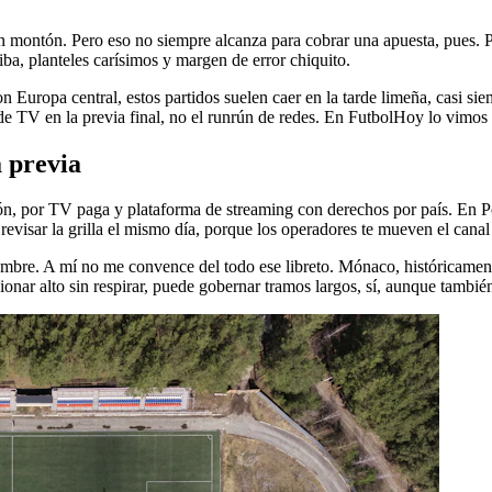
montón. Pero eso no siempre alcanza para cobrar una apuesta, pues. 
ba, planteles carísimos y margen de error chiquito.
 con Europa central, estos partidos suelen caer en la tarde limeña, casi s
 de TV en la previa final, no el runrún de redes. En FutbolHoy lo vimos
 previa
n, por TV paga y plataforma de streaming con derechos por país. En Per
evisar la grilla el mismo día, porque los operadores te mueven el cana
mbre. A mí no me convence del todo ese libreto. Mónaco, históricament
sionar alto sin respirar, puede gobernar tramos largos, sí, aunque tamb