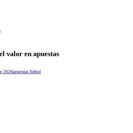
s
l valor en apuestas
ue 2026
apuestas futbol