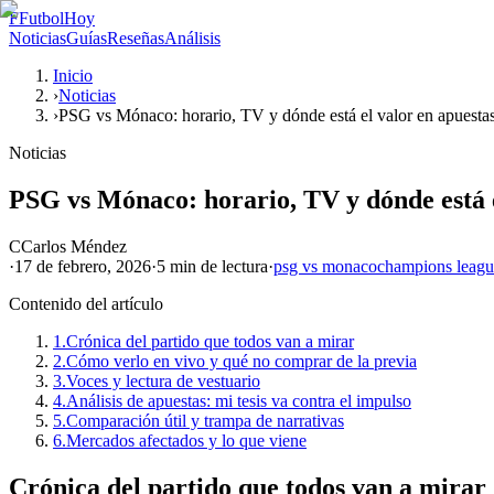
F
FutbolHoy
Noticias
Guías
Reseñas
Análisis
Inicio
›
Noticias
›
PSG vs Mónaco: horario, TV y dónde está el valor en apuesta
Noticias
PSG vs Mónaco: horario, TV y dónde está e
C
Carlos Méndez
·
17 de febrero, 2026
·
5 min
de lectura
·
psg vs monaco
champions leag
Contenido del artículo
1.
Crónica del partido que todos van a mirar
2.
Cómo verlo en vivo y qué no comprar de la previa
3.
Voces y lectura de vestuario
4.
Análisis de apuestas: mi tesis va contra el impulso
5.
Comparación útil y trampa de narrativas
6.
Mercados afectados y lo que viene
Crónica del partido que todos van a mirar