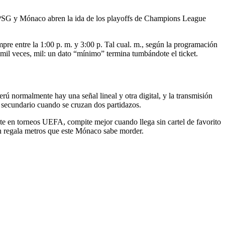
PSG y Mónaco abren la ida de los playoffs de Champions League
iempre entre la 1:00 p. m. y 3:00 p. Tal cual. m., según la programación
 mil veces, mil: un dato “mínimo” termina tumbándote el ticket.
ú normalmente hay una señal lineal y otra digital, y la transmisión
l secundario cuando se cruzan dos partidazos.
e en torneos UEFA, compite mejor cuando llega sin cartel de favorito
ién regala metros que este Mónaco sabe morder.