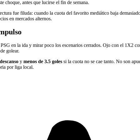
este choque, antes que lucirse el fin de semana.
ctura fue filuda: cuando la cuota del favorito mediático baja demasiad
ecios en mercados alternos.
impulso
e PSG en la ida y mirar poco los escenarios cerrados. Ojo con el 1X2 cor
de golear.
 descanso
y
menos de 3.5 goles
si la cuota no se cae tanto. No son apue
a por liga local.