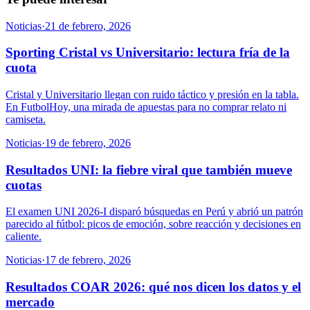
Noticias
·
21 de febrero, 2026
Sporting Cristal vs Universitario: lectura fría de la
cuota
Cristal y Universitario llegan con ruido táctico y presión en la tabla.
En FutbolHoy, una mirada de apuestas para no comprar relato ni
camiseta.
Noticias
·
19 de febrero, 2026
Resultados UNI: la fiebre viral que también mueve
cuotas
El examen UNI 2026-I disparó búsquedas en Perú y abrió un patrón
parecido al fútbol: picos de emoción, sobre reacción y decisiones en
caliente.
Noticias
·
17 de febrero, 2026
Resultados COAR 2026: qué nos dicen los datos y el
mercado