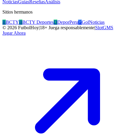
Noticias
Guías
Reseñas
Análisis
Sitios hermanos
B
BCTY
B
BCTY Deportes
D
DeporPeru
G
GolNoticias
©
2026
FutbolHoy
|
18+ Juega responsablemente
|
SlotGMS
Jugar Ahora