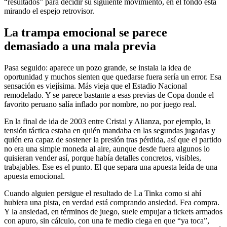
“resultados” para decidir su siguiente movimiento, en el fondo está
mirando el espejo retrovisor.
La trampa emocional se parece
demasiado a una mala previa
Pasa seguido: aparece un pozo grande, se instala la idea de
oportunidad y muchos sienten que quedarse fuera sería un error. Esa
sensación es viejísima. Más vieja que el Estadio Nacional
remodelado. Y se parece bastante a esas previas de Copa donde el
favorito peruano salía inflado por nombre, no por juego real.
En la final de ida de 2003 entre Cristal y Alianza, por ejemplo, la
tensión táctica estaba en quién mandaba en las segundas jugadas y
quién era capaz de sostener la presión tras pérdida, así que el partido
no era una simple moneda al aire, aunque desde fuera algunos lo
quisieran vender así, porque había detalles concretos, visibles,
trabajables. Ese es el punto. El que separa una apuesta leída de una
apuesta emocional.
Cuando alguien persigue el resultado de La Tinka como si ahí
hubiera una pista, en verdad está comprando ansiedad. Fea compra.
Y la ansiedad, en términos de juego, suele empujar a tickets armados
con apuro, sin cálculo, con una fe medio ciega en que “ya toca”,