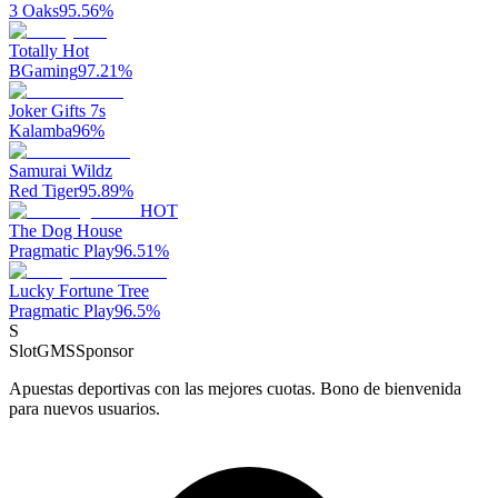
3 Oaks
95.56
%
Totally Hot
BGaming
97.21
%
Joker Gifts 7s
Kalamba
96
%
Samurai Wildz
Red Tiger
95.89
%
HOT
The Dog House
Pragmatic Play
96.51
%
Lucky Fortune Tree
Pragmatic Play
96.5
%
S
SlotGMS
Sponsor
Apuestas deportivas con las mejores cuotas. Bono de bienvenida
para nuevos usuarios.