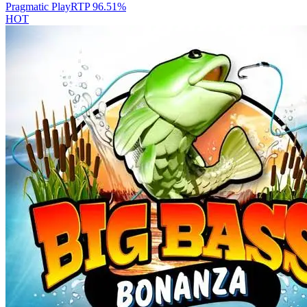
Pragmatic Play
RTP
96.51
%
HOT