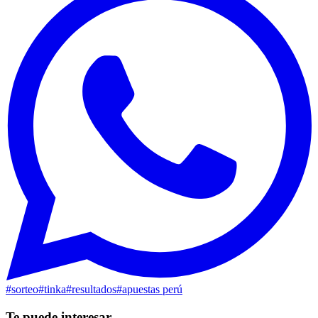
#
sorteo
#
tinka
#
resultados
#
apuestas perú
Te puede interesar