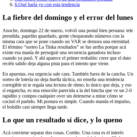
6.
Qué haría yo con esta tendencia
La fiebre del domingo y el error del lunes
Anoche, domingo 22 de marzo, volvió una postal bien peruana: tele
prendida, papelito guardado, gente chequeando números con la
misma cara que se pone cuando un VAR se demora una eternidad.
El término “sorteo La Tinka resultados” se fue arriba porque acá
existe esa manía de perseguir una secuencia ganadora incluso
cuando ya pasó. Y ahí aparece el primer resbalón: creer que el dato
recién salido deja alguna pista para el intento que viene.
En apuestas, esa urgencia sale cara. También fuera de la cancha. Un
sorteo de lotería no deja huella táctica, no enseña una tendencia
corregible ni te regala una lectura de ritmo; lo único que deja, y eso
sí engancha, es una emoción parecida a la del hincha que ve un 2-0
rapidito y compra cualquier over sin detenerse a mirar cómo se
cocinó el partido. Mi postura es simple. Cuando manda el impulso,
el bolsillo casi siempre llega tarde.
Lo que un resultado sí dice, y lo queno
Acá conviene separar dos cosas. Cortito. Una cosa es el interés