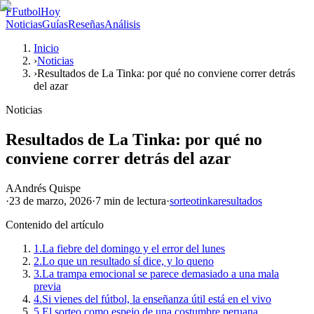
F
FutbolHoy
Noticias
Guías
Reseñas
Análisis
Inicio
›
Noticias
›
Resultados de La Tinka: por qué no conviene correr detrás
del azar
Noticias
Resultados de La Tinka: por qué no
conviene correr detrás del azar
A
Andrés Quispe
·
23 de marzo, 2026
·
7 min
de lectura
·
sorteo
tinka
resultados
Contenido del artículo
1.
La fiebre del domingo y el error del lunes
2.
Lo que un resultado sí dice, y lo queno
3.
La trampa emocional se parece demasiado a una mala
previa
4.
Si vienes del fútbol, la enseñanza útil está en el vivo
5.
El sorteo como espejo de una costumbre peruana