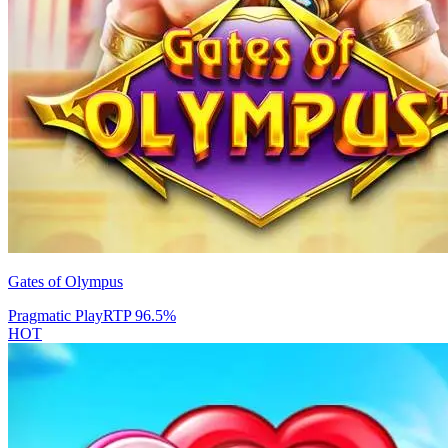
Gates of Olympus
Pragmatic Play
RTP
96.5
%
HOT