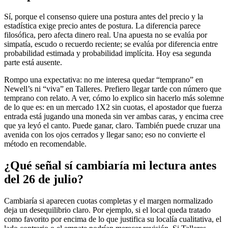
Sí, porque el consenso quiere una postura antes del precio y la
estadística exige precio antes de postura. La diferencia parece
filosófica, pero afecta dinero real. Una apuesta no se evalúa por
simpatía, escudo o recuerdo reciente; se evalúa por diferencia entre
probabilidad estimada y probabilidad implícita. Hoy esa segunda
parte está ausente.
Rompo una expectativa: no me interesa quedar “temprano” en
Newell’s ni “viva” en Talleres. Prefiero llegar tarde con número que
temprano con relato. A ver, cómo lo explico sin hacerlo más solemne
de lo que es: en un mercado 1X2 sin cuotas, el apostador que fuerza
entrada está jugando una moneda sin ver ambas caras, y encima cree
que ya leyó el canto. Puede ganar, claro. También puede cruzar una
avenida con los ojos cerrados y llegar sano; eso no convierte el
método en recomendable.
¿Qué señal sí cambiaría mi lectura antes
del 26 de julio?
Cambiaría si aparecen cuotas completas y el margen normalizado
deja un desequilibrio claro. Por ejemplo, si el local queda tratado
como favorito por encima de lo que justifica su localía cualitativa, el