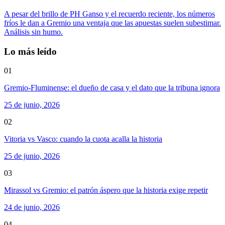
A pesar del brillo de PH Ganso y el recuerdo reciente, los números
fríos le dan a Gremio una ventaja que las apuestas suelen subestimar.
Análisis sin humo.
Lo más leído
01
Gremio-Fluminense: el dueño de casa y el dato que la tribuna ignora
25 de junio, 2026
02
Vitoria vs Vasco: cuando la cuota acalla la historia
25 de junio, 2026
03
Mirassol vs Gremio: el patrón áspero que la historia exige repetir
24 de junio, 2026
04