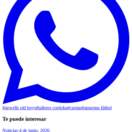
#
newells old boys
#
talleres cordoba
#
cuotas
#
apuestas fútbol
Te puede interesar
Noticias
·
4 de junio, 2026