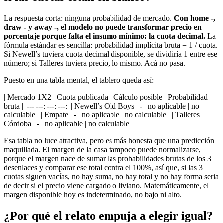
La respuesta corta: ninguna probabilidad de mercado.
Con home -,
draw - y away -, el modelo no puede transformar precio en
porcentaje porque falta el insumo mínimo: la cuota decimal.
La
fórmula estándar es sencilla: probabilidad implícita bruta = 1 / cuota.
Si Newell’s tuviera cuota decimal disponible, se dividiría 1 entre ese
número; si Talleres tuviera precio, lo mismo. Acá no pasa.
Puesto en una tabla mental, el tablero queda así:
| Mercado 1X2 | Cuota publicada | Cálculo posible | Probabilidad
bruta | |---|---:|---:|---:| | Newell’s Old Boys | - | no aplicable | no
calculable | | Empate | - | no aplicable | no calculable | | Talleres
Córdoba | - | no aplicable | no calculable |
Esa tabla no luce atractiva, pero es más honesta que una predicción
maquillada. El margen de la casa tampoco puede normalizarse,
porque el margen nace de sumar las probabilidades brutas de los 3
desenlaces y comparar ese total contra el 100%, así que, si las 3
cuotas siguen vacías, no hay suma, no hay total y no hay forma seria
de decir si el precio viene cargado o liviano. Matemáticamente, el
margen disponible hoy es indeterminado, no bajo ni alto.
¿Por qué el relato empuja a elegir igual?