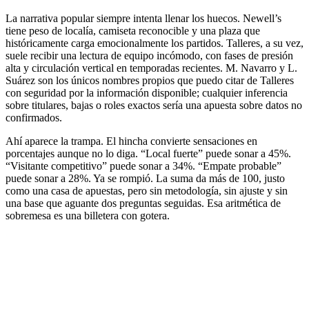
La narrativa popular siempre intenta llenar los huecos. Newell’s
tiene peso de localía, camiseta reconocible y una plaza que
históricamente carga emocionalmente los partidos. Talleres, a su vez,
suele recibir una lectura de equipo incómodo, con fases de presión
alta y circulación vertical en temporadas recientes. M. Navarro y L.
Suárez son los únicos nombres propios que puedo citar de Talleres
con seguridad por la información disponible; cualquier inferencia
sobre titulares, bajas o roles exactos sería una apuesta sobre datos no
confirmados.
Ahí aparece la trampa. El hincha convierte sensaciones en
porcentajes aunque no lo diga. “Local fuerte” puede sonar a 45%.
“Visitante competitivo” puede sonar a 34%. “Empate probable”
puede sonar a 28%. Ya se rompió. La suma da más de 100, justo
como una casa de apuestas, pero sin metodología, sin ajuste y sin
una base que aguante dos preguntas seguidas. Esa aritmética de
sobremesa es una billetera con gotera.