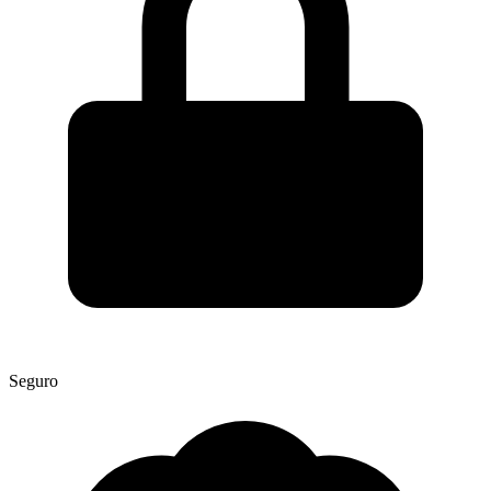
Seguro