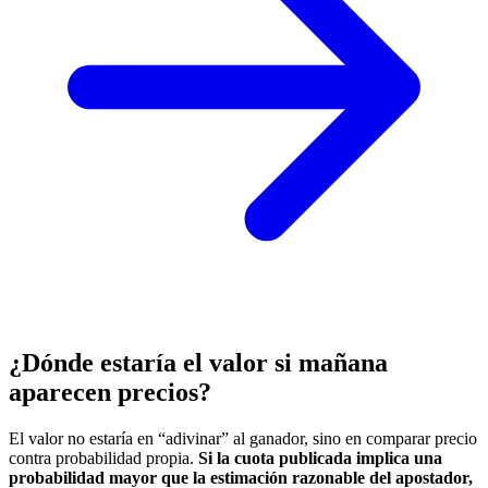
¿Dónde estaría el valor si mañana
aparecen precios?
El valor no estaría en “adivinar” al ganador, sino en comparar precio
contra probabilidad propia.
Si la cuota publicada implica una
probabilidad mayor que la estimación razonable del apostador,