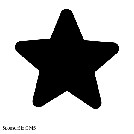
Sponsor
SlotGMS