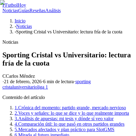
F
FutbolHoy
Noticias
Guías
Reseñas
Análisis
Inicio
›
Noticias
›
Sporting Cristal vs Universitario: lectura fría de la cuota
Noticias
Sporting Cristal vs Universitario: lectura
fría de la cuota
C
Carlos Méndez
·
21 de febrero, 2026
·
6 min
de lectura
·
sporting
cristal
universitario
liga 1
Contenido del artículo
1.
Crónica del momento: partido grande, mercado nervioso
2.
Voces y señales: lo que se dice y lo que realmente importa
3.
Análisis de apuestas: mi tesis y dónde sí veo valor
4.
Comparación útil: lo que pasó en otros partidos grandes
5.
Mercados afectados y plan práctico para SlotGMS
6.
Mirada al futuro inmediato