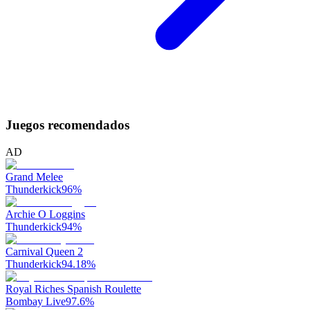
Juegos recomendados
AD
Grand Melee
Thunderkick
96
%
Archie O Loggins
Thunderkick
94
%
Carnival Queen 2
Thunderkick
94.18
%
Royal Riches Spanish Roulette
Bombay Live
97.6
%