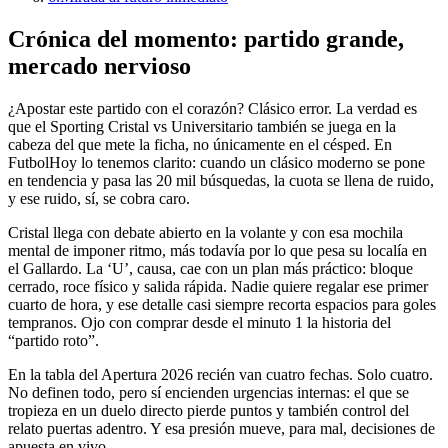
Crónica del momento: partido grande,
mercado nervioso
¿Apostar este partido con el corazón? Clásico error. La verdad es
que el Sporting Cristal vs Universitario también se juega en la
cabeza del que mete la ficha, no únicamente en el césped. En
FutbolHoy lo tenemos clarito: cuando un clásico moderno se pone
en tendencia y pasa las 20 mil búsquedas, la cuota se llena de ruido,
y ese ruido, sí, se cobra caro.
Cristal llega con debate abierto en la volante y con esa mochila
mental de imponer ritmo, más todavía por lo que pesa su localía en
el Gallardo. La ‘U’, causa, cae con un plan más práctico: bloque
cerrado, roce físico y salida rápida. Nadie quiere regalar ese primer
cuarto de hora, y ese detalle casi siempre recorta espacios para goles
tempranos. Ojo con comprar desde el minuto 1 la historia del
“partido roto”.
En la tabla del Apertura 2026 recién van cuatro fechas. Solo cuatro.
No definen todo, pero sí encienden urgencias internas: el que se
tropieza en un duelo directo pierde puntos y también control del
relato puertas adentro. Y esa presión mueve, para mal, decisiones de
apuesta en vivo.