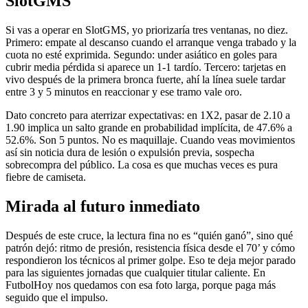
SlotGMS
Si vas a operar en SlotGMS, yo priorizaría tres ventanas, no diez.
Primero: empate al descanso cuando el arranque venga trabado y la
cuota no esté exprimida. Segundo: under asiático en goles para
cubrir media pérdida si aparece un 1-1 tardío. Tercero: tarjetas en
vivo después de la primera bronca fuerte, ahí la línea suele tardar
entre 3 y 5 minutos en reaccionar y ese tramo vale oro.
Dato concreto para aterrizar expectativas: en 1X2, pasar de 2.10 a
1.90 implica un salto grande en probabilidad implícita, de 47.6% a
52.6%. Son 5 puntos. No es maquillaje. Cuando veas movimientos
así sin noticia dura de lesión o expulsión previa, sospecha
sobrecompra del público. La cosa es que muchas veces es pura
fiebre de camiseta.
Mirada al futuro inmediato
Después de este cruce, la lectura fina no es “quién ganó”, sino qué
patrón dejó: ritmo de presión, resistencia física desde el 70’ y cómo
respondieron los técnicos al primer golpe. Eso te deja mejor parado
para las siguientes jornadas que cualquier titular caliente. En
FutbolHoy nos quedamos con esa foto larga, porque paga más
seguido que el impulso.