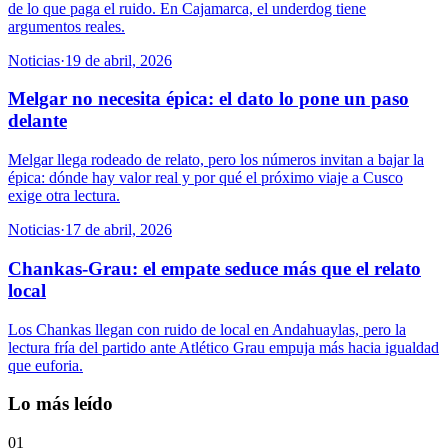
de lo que paga el ruido. En Cajamarca, el underdog tiene
argumentos reales.
Noticias
·
19 de abril, 2026
Melgar no necesita épica: el dato lo pone un paso
delante
Melgar llega rodeado de relato, pero los números invitan a bajar la
épica: dónde hay valor real y por qué el próximo viaje a Cusco
exige otra lectura.
Noticias
·
17 de abril, 2026
Chankas-Grau: el empate seduce más que el relato
local
Los Chankas llegan con ruido de local en Andahuaylas, pero la
lectura fría del partido ante Atlético Grau empuja más hacia igualdad
que euforia.
Lo más leído
01