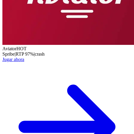
Aviator
HOT
Spribe
|
RTP
97
%
|
crash
Jugar ahora