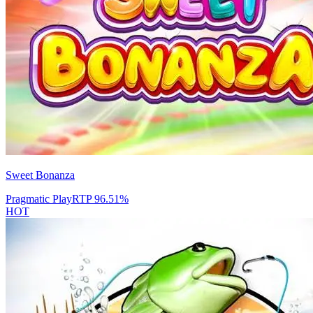
Sweet Bonanza
Pragmatic Play
RTP
96.51
%
HOT