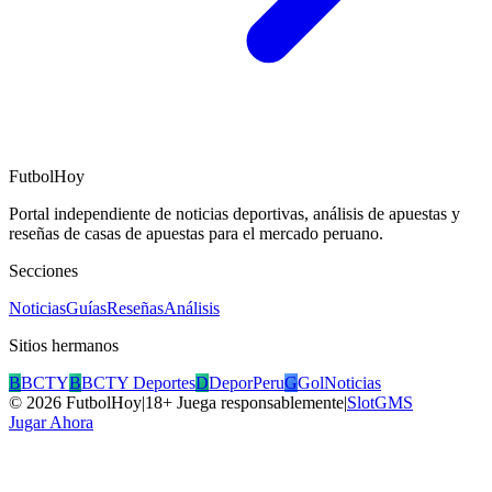
FutbolHoy
Portal independiente de noticias deportivas, análisis de apuestas y
reseñas de casas de apuestas para el mercado peruano.
Secciones
Noticias
Guías
Reseñas
Análisis
Sitios hermanos
B
BCTY
B
BCTY Deportes
D
DeporPeru
G
GolNoticias
©
2026
FutbolHoy
|
18+ Juega responsablemente
|
SlotGMS
Jugar Ahora