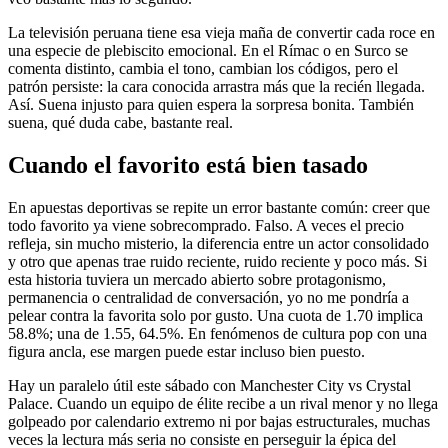
La televisión peruana tiene esa vieja maña de convertir cada roce en
una especie de plebiscito emocional. En el Rímac o en Surco se
comenta distinto, cambia el tono, cambian los códigos, pero el
patrón persiste: la cara conocida arrastra más que la recién llegada.
Así. Suena injusto para quien espera la sorpresa bonita. También
suena, qué duda cabe, bastante real.
Cuando el favorito está bien tasado
En apuestas deportivas se repite un error bastante común: creer que
todo favorito ya viene sobrecomprado. Falso. A veces el precio
refleja, sin mucho misterio, la diferencia entre un actor consolidado
y otro que apenas trae ruido reciente, ruido reciente y poco más. Si
esta historia tuviera un mercado abierto sobre protagonismo,
permanencia o centralidad de conversación, yo no me pondría a
pelear contra la favorita solo por gusto. Una cuota de 1.70 implica
58.8%; una de 1.55, 64.5%. En fenómenos de cultura pop con una
figura ancla, ese margen puede estar incluso bien puesto.
Hay un paralelo útil este sábado con Manchester City vs Crystal
Palace. Cuando un equipo de élite recibe a un rival menor y no llega
golpeado por calendario extremo ni por bajas estructurales, muchas
veces la lectura más seria no consiste en perseguir la épica del