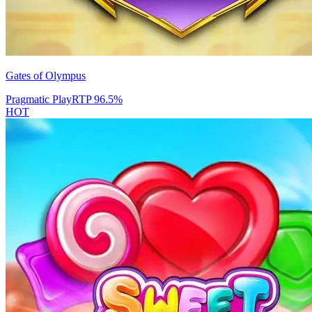
Gates of Olympus
Pragmatic Play
RTP
96.5
%
HOT