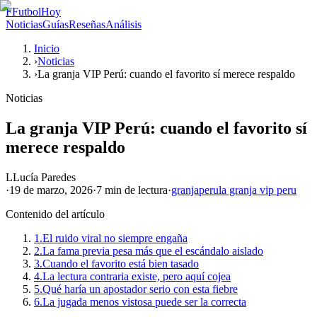
F
FutbolHoy
Noticias
Guías
Reseñas
Análisis
Inicio
›
Noticias
›
La granja VIP Perú: cuando el favorito sí merece respaldo
Noticias
La granja VIP Perú: cuando el favorito sí
merece respaldo
L
Lucía Paredes
·
19 de marzo, 2026
·
7 min
de lectura
·
granja
peru
la granja vip peru
Contenido del artículo
1.
El ruido viral no siempre engaña
2.
La fama previa pesa más que el escándalo aislado
3.
Cuando el favorito está bien tasado
4.
La lectura contraria existe, pero aquí cojea
5.
Qué haría un apostador serio con esta fiebre
6.
La jugada menos vistosa puede ser la correcta