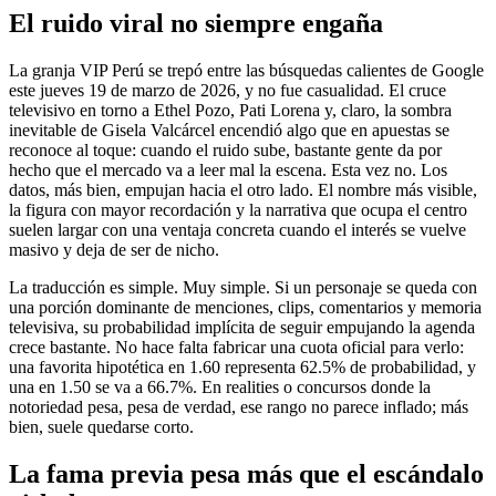
El ruido viral no siempre engaña
La granja VIP Perú se trepó entre las búsquedas calientes de Google
este jueves 19 de marzo de 2026, y no fue casualidad. El cruce
televisivo en torno a Ethel Pozo, Pati Lorena y, claro, la sombra
inevitable de Gisela Valcárcel encendió algo que en apuestas se
reconoce al toque: cuando el ruido sube, bastante gente da por
hecho que el mercado va a leer mal la escena. Esta vez no. Los
datos, más bien, empujan hacia el otro lado. El nombre más visible,
la figura con mayor recordación y la narrativa que ocupa el centro
suelen largar con una ventaja concreta cuando el interés se vuelve
masivo y deja de ser de nicho.
La traducción es simple. Muy simple. Si un personaje se queda con
una porción dominante de menciones, clips, comentarios y memoria
televisiva, su probabilidad implícita de seguir empujando la agenda
crece bastante. No hace falta fabricar una cuota oficial para verlo:
una favorita hipotética en 1.60 representa 62.5% de probabilidad, y
una en 1.50 se va a 66.7%. En realities o concursos donde la
notoriedad pesa, pesa de verdad, ese rango no parece inflado; más
bien, suele quedarse corto.
La fama previa pesa más que el escándalo