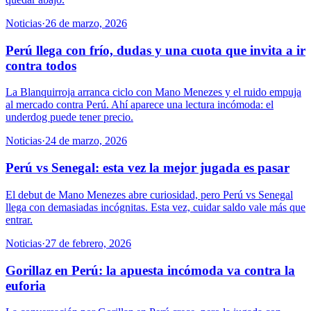
Noticias
·
26 de marzo, 2026
Perú llega con frío, dudas y una cuota que invita a ir
contra todos
La Blanquirroja arranca ciclo con Mano Menezes y el ruido empuja
al mercado contra Perú. Ahí aparece una lectura incómoda: el
underdog puede tener precio.
Noticias
·
24 de marzo, 2026
Perú vs Senegal: esta vez la mejor jugada es pasar
El debut de Mano Menezes abre curiosidad, pero Perú vs Senegal
llega con demasiadas incógnitas. Esta vez, cuidar saldo vale más que
entrar.
Noticias
·
27 de febrero, 2026
Gorillaz en Perú: la apuesta incómoda va contra la
euforia