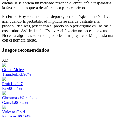
cuotas, si se abriera un mercado razonable, empujaría a respaldar a
la favorita antes que a desafiarla por puro capricho.
En FutbolHoy solemos mirar deporte, pero la lógica también sirve
acá: cuando la probabilidad implícita se acerca bastante a la
probabilidad real, pelear con el precio solo por orgullo es una mala
costumbre. Así de simple. Esta vez el favorito no necesita excusas.
Necesita algo más sencillo: que lo lean sin prejuicio. Mi apuesta iría
con el nombre fuerte.
Juegos recomendados
AD
Grand Melee
Thunderkick
96
%
Fruit Lock 7
Fazi
96.54
%
Christmas Workshop
Gamzix
96.02
%
Vulcans Gold
Fantasma
96.16
%