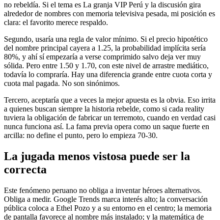
no rebeldía. Si el tema es La granja VIP Perú y la discusión gira
alrededor de nombres con memoria televisiva pesada, mi posición es
clara: el favorito merece respaldo.
Segundo, usaría una regla de valor mínimo. Si el precio hipotético
del nombre principal cayera a 1.25, la probabilidad implícita sería
80%, y ahí sí empezaría a verse comprimido salvo deja ver muy
sólida. Pero entre 1.50 y 1.70, con este nivel de arrastre mediático,
todavía lo compraría. Hay una diferencia grande entre cuota corta y
cuota mal pagada. No son sinónimos.
Tercero, aceptaría que a veces la mejor apuesta es la obvia. Eso irrita
a quienes buscan siempre la historia rebelde, como si cada reality
tuviera la obligación de fabricar un terremoto, cuando en verdad casi
nunca funciona así. La fama previa opera como un saque fuerte en
arcilla: no define el punto, pero lo empieza 70-30.
La jugada menos vistosa puede ser la
correcta
Este fenómeno peruano no obliga a inventar héroes alternativos.
Obliga a medir. Google Trends marca interés alto; la conversación
pública coloca a Ethel Pozo y a su entorno en el centro; la memoria
de pantalla favorece al nombre más instalado; y la matemática de