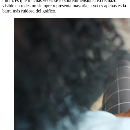
mmm, es que muchas veces se lo sobredimensiona. El rechazo
visible en redes no siempre representa mayoría; a veces apenas es la
barra más ruidosa del gráfico.