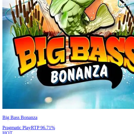
Big Bass Bonanza
Pragmatic Play
RTP
96.71
%
HOT