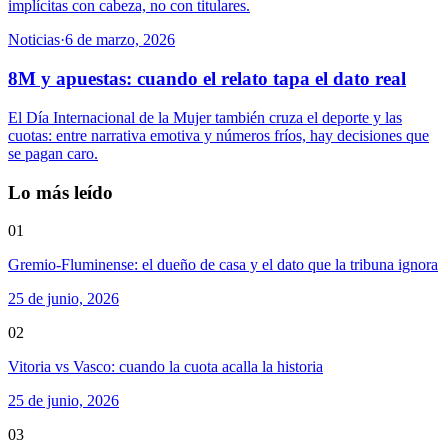
implícitas con cabeza, no con titulares.
Noticias
·
6 de marzo, 2026
8M y apuestas: cuando el relato tapa el dato real
El Día Internacional de la Mujer también cruza el deporte y las
cuotas: entre narrativa emotiva y números fríos, hay decisiones que
se pagan caro.
Lo más leído
01
Gremio-Fluminense: el dueño de casa y el dato que la tribuna ignora
25 de junio, 2026
02
Vitoria vs Vasco: cuando la cuota acalla la historia
25 de junio, 2026
03