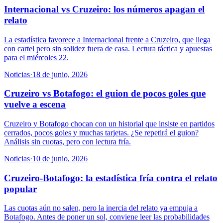
Internacional vs Cruzeiro: los números apagan el
relato
La estadística favorece a Internacional frente a Cruzeiro, que llega
con cartel pero sin solidez fuera de casa. Lectura táctica y apuestas
para el miércoles 22.
Noticias
·
18 de junio, 2026
Cruzeiro vs Botafogo: el guion de pocos goles que
vuelve a escena
Cruzeiro y Botafogo chocan con un historial que insiste en partidos
cerrados, pocos goles y muchas tarjetas. ¿Se repetirá el guion?
Análisis sin cuotas, pero con lectura fría.
Noticias
·
10 de junio, 2026
Cruzeiro-Botafogo: la estadística fría contra el relato
popular
Las cuotas aún no salen, pero la inercia del relato ya empuja a
Botafogo. Antes de poner un sol, conviene leer las probabilidades