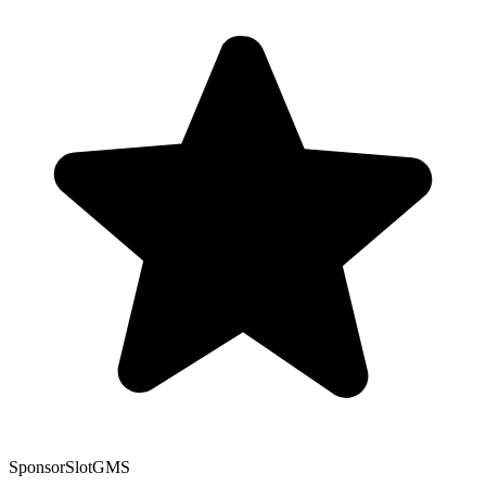
Sponsor
SlotGMS