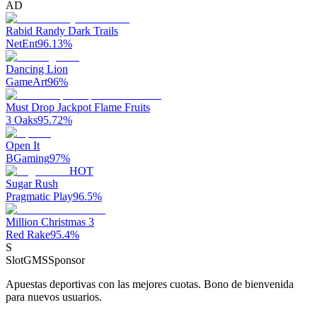
AD
Rabid Randy Dark Trails
NetEnt
96.13
%
Dancing Lion
GameArt
96
%
Must Drop Jackpot Flame Fruits
3 Oaks
95.72
%
Open It
BGaming
97
%
HOT
Sugar Rush
Pragmatic Play
96.5
%
Million Christmas 3
Red Rake
95.4
%
S
SlotGMS
Sponsor
Apuestas deportivas con las mejores cuotas. Bono de bienvenida
para nuevos usuarios.