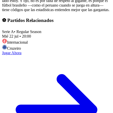
lado estoy. Y ojo, no es por falta de respeto al gigante, es porque el
fútbol brasileño —como el peruano cuando se juega en altura—
tiene códigos que las estadísticas entienden mejor que las gargantas.
⚽ Partidos Relacionados
Serie A
•
Regular Season
Mié 22 jul
•
20:00
Internacional
Cruzeiro
Jugar Ahora