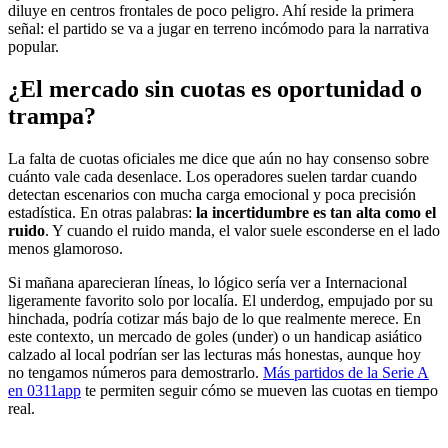
diluye en centros frontales de poco peligro. Ahí reside la primera
señal: el partido se va a jugar en terreno incómodo para la narrativa
popular.
¿El mercado sin cuotas es oportunidad o
trampa?
La falta de cuotas oficiales me dice que aún no hay consenso sobre
cuánto vale cada desenlace. Los operadores suelen tardar cuando
detectan escenarios con mucha carga emocional y poca precisión
estadística. En otras palabras:
la incertidumbre es tan alta como el
ruido
. Y cuando el ruido manda, el valor suele esconderse en el lado
menos glamoroso.
Si mañana aparecieran líneas, lo lógico sería ver a Internacional
ligeramente favorito solo por localía. El underdog, empujado por su
hinchada, podría cotizar más bajo de lo que realmente merece. En
este contexto, un mercado de goles (under) o un handicap asiático
calzado al local podrían ser las lecturas más honestas, aunque hoy
no tengamos números para demostrarlo.
Más partidos de la Serie A
en 0311app
te permiten seguir cómo se mueven las cuotas en tiempo
real.