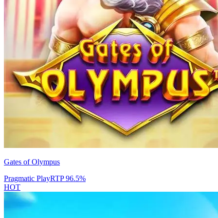
Gates of Olympus
Pragmatic Play
RTP
96.5
%
HOT