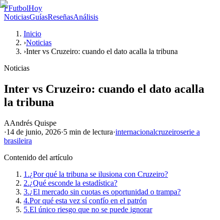
F
FutbolHoy
Noticias
Guías
Reseñas
Análisis
Inicio
›
Noticias
›
Inter vs Cruzeiro: cuando el dato acalla la tribuna
Noticias
Inter vs Cruzeiro: cuando el dato acalla
la tribuna
A
Andrés Quispe
·
14 de junio, 2026
·
5 min
de lectura
·
internacional
cruzeiro
serie a
brasileira
Contenido del artículo
1.
¿Por qué la tribuna se ilusiona con Cruzeiro?
2.
¿Qué esconde la estadística?
3.
¿El mercado sin cuotas es oportunidad o trampa?
4.
Por qué esta vez sí confío en el patrón
5.
El único riesgo que no se puede ignorar