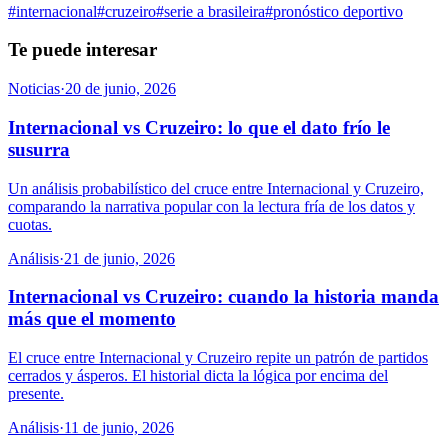
#
internacional
#
cruzeiro
#
serie a brasileira
#
pronóstico deportivo
Te puede interesar
Noticias
·
20 de junio, 2026
Internacional vs Cruzeiro: lo que el dato frío le
susurra
Un análisis probabilístico del cruce entre Internacional y Cruzeiro,
comparando la narrativa popular con la lectura fría de los datos y
cuotas.
Análisis
·
21 de junio, 2026
Internacional vs Cruzeiro: cuando la historia manda
más que el momento
El cruce entre Internacional y Cruzeiro repite un patrón de partidos
cerrados y ásperos. El historial dicta la lógica por encima del
presente.
Análisis
·
11 de junio, 2026