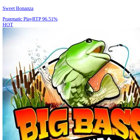
Sweet Bonanza
Pragmatic Play
RTP
96.51
%
HOT