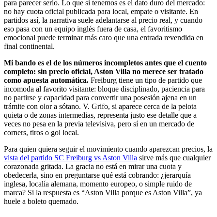
para parecer serio. Lo que sí tenemos es el dato duro del mercado:
no hay cuota oficial publicada para local, empate o visitante. En
partidos así, la narrativa suele adelantarse al precio real, y cuando
eso pasa con un equipo inglés fuera de casa, el favoritismo
emocional puede terminar más caro que una entrada revendida en
final continental.
Mi bando es el de los números incompletos antes que el cuento
completo: sin precio oficial, Aston Villa no merece ser tratado
como apuesta automática.
Freiburg tiene un tipo de partido que
incomoda al favorito visitante: bloque disciplinado, paciencia para
no partirse y capacidad para convertir una posesión ajena en un
trámite con olor a sótano. V. Grifo, si aparece cerca de la pelota
quieta o de zonas intermedias, representa justo ese detalle que a
veces no pesa en la previa televisiva, pero sí en un mercado de
corners, tiros o gol local.
Para quien quiera seguir el movimiento cuando aparezcan precios, la
vista del partido SC Freiburg vs Aston Villa
sirve más que cualquier
corazonada gritada. La gracia no está en mirar una cuota y
obedecerla, sino en preguntarse qué está cobrando: ¿jerarquía
inglesa, localía alemana, momento europeo, o simple ruido de
marca? Si la respuesta es “Aston Villa porque es Aston Villa”, ya
huele a boleto quemado.