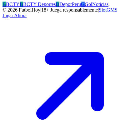
B
BCTY
B
BCTY Deportes
D
DeporPeru
G
GolNoticias
©
2026
FutbolHoy
|
18+ Juega responsablemente
|
SlotGMS
Jugar Ahora