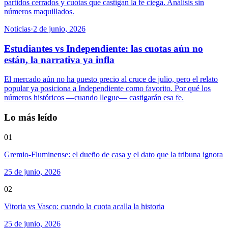
partidos cerrados y cuotas que castigan la fe ciega. Análisis sin
números maquillados.
Noticias
·
2 de junio, 2026
Estudiantes vs Independiente: las cuotas aún no
están, la narrativa ya infla
El mercado aún no ha puesto precio al cruce de julio, pero el relato
popular ya posiciona a Independiente como favorito. Por qué los
números históricos —cuando llegue— castigarán esa fe.
Lo más leído
01
Gremio-Fluminense: el dueño de casa y el dato que la tribuna ignora
25 de junio, 2026
02
Vitoria vs Vasco: cuando la cuota acalla la historia
25 de junio, 2026