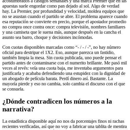
acostumbrados a castigos semanales y una marca Premier que en las
apuestas suele engordar como pan dejado al sol. Algo de verdad
hay. La Premier, por profundidad y velocidad, moldea equipos que
no se asustan cuando el partido se abre. El problema aparece cuando
esa reputación se convierte en precio, porque el apostador promedio
no compra once contra once: compra televisión, nombres familiares
y una camiseta que le suena más, aunque después en la cancha el
asunto sea barro, choque y decisiones incómodas.
Con cuotas disponibles marcadas como “- / - / -”, no hay número
oficial para destripar el 1X2. Eso, aunque parezca un fastidio,
también limpia la mesa. Sin cuota publicada, uno puede pensar el
partido antes de contaminarse con el numerito brillante. Me pasó mil
veces al revés: veía una cuota baja, me inventaba argumentos para
justificarla y acababa defendiendo una estupidez con la dignidad de
un abogado de película barata. Perdí dinero así. Bastante. La
mayoría pierde y eso no cambia, solo cambia el discurso con el que
se consuela.
¿Dónde contradicen los números a la
narrativa?
La estadística disponible aquí no nos da porcentajes finos ni rachas
recientes verificadas, así que no voy a fabricar una tablita de mentira