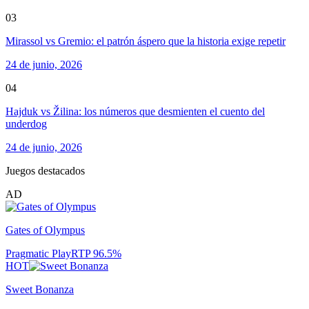
03
Mirassol vs Gremio: el patrón áspero que la historia exige repetir
24 de junio, 2026
04
Hajduk vs Žilina: los números que desmienten el cuento del
underdog
24 de junio, 2026
Juegos destacados
AD
Gates of Olympus
Pragmatic Play
RTP
96.5
%
HOT
Sweet Bonanza