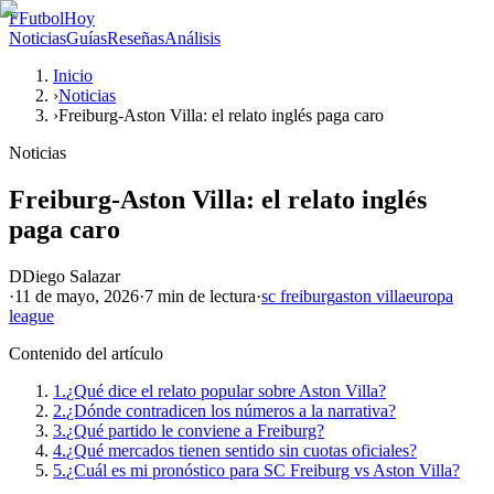
F
FutbolHoy
Noticias
Guías
Reseñas
Análisis
Inicio
›
Noticias
›
Freiburg-Aston Villa: el relato inglés paga caro
Noticias
Freiburg-Aston Villa: el relato inglés
paga caro
D
Diego Salazar
·
11 de mayo, 2026
·
7 min
de lectura
·
sc freiburg
aston villa
europa
league
Contenido del artículo
1.
¿Qué dice el relato popular sobre Aston Villa?
2.
¿Dónde contradicen los números a la narrativa?
3.
¿Qué partido le conviene a Freiburg?
4.
¿Qué mercados tienen sentido sin cuotas oficiales?
5.
¿Cuál es mi pronóstico para SC Freiburg vs Aston Villa?