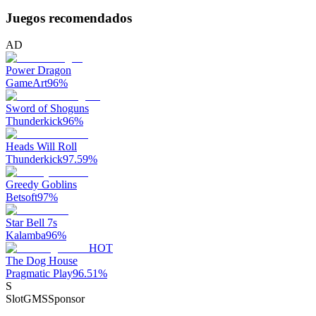
Juegos recomendados
AD
Power Dragon
GameArt
96
%
Sword of Shoguns
Thunderkick
96
%
Heads Will Roll
Thunderkick
97.59
%
Greedy Goblins
Betsoft
97
%
Star Bell 7s
Kalamba
96
%
HOT
The Dog House
Pragmatic Play
96.51
%
S
SlotGMS
Sponsor