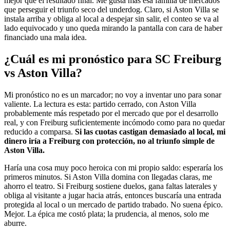
mejor que el resultado final. Me gusta más esa familia de mercados
que perseguir el triunfo seco del underdog. Claro, si Aston Villa se
instala arriba y obliga al local a despejar sin salir, el conteo se va al
lado equivocado y uno queda mirando la pantalla con cara de haber
financiado una mala idea.
¿Cuál es mi pronóstico para SC Freiburg
vs Aston Villa?
Mi pronóstico no es un marcador; no voy a inventar uno para sonar
valiente. La lectura es esta: partido cerrado, con Aston Villa
probablemente más respetado por el mercado que por el desarrollo
real, y con Freiburg suficientemente incómodo como para no quedar
reducido a comparsa.
Si las cuotas castigan demasiado al local, mi
dinero iría a Freiburg con protección, no al triunfo simple de
Aston Villa.
Haría una cosa muy poco heroica con mi propio saldo: esperaría los
primeros minutos. Si Aston Villa domina con llegadas claras, me
ahorro el teatro. Si Freiburg sostiene duelos, gana faltas laterales y
obliga al visitante a jugar hacia atrás, entonces buscaría una entrada
protegida al local o un mercado de partido trabado. No suena épico.
Mejor. La épica me costó plata; la prudencia, al menos, solo me
aburre.