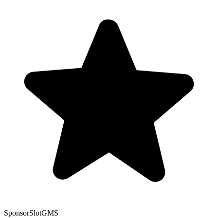
Sponsor
SlotGMS