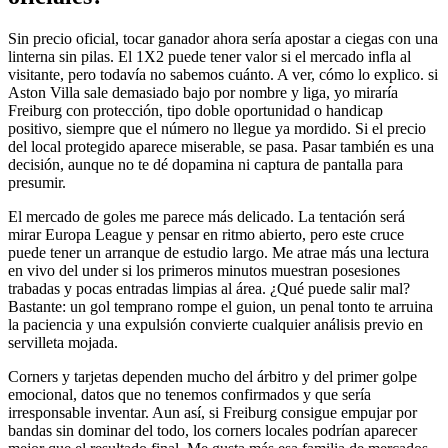
Sin precio oficial, tocar ganador ahora sería apostar a ciegas con una
linterna sin pilas. El 1X2 puede tener valor si el mercado infla al
visitante, pero todavía no sabemos cuánto. A ver, cómo lo explico. si
Aston Villa sale demasiado bajo por nombre y liga, yo miraría
Freiburg con protección, tipo doble oportunidad o handicap
positivo, siempre que el número no llegue ya mordido. Si el precio
del local protegido aparece miserable, se pasa. Pasar también es una
decisión, aunque no te dé dopamina ni captura de pantalla para
presumir.
El mercado de goles me parece más delicado. La tentación será
mirar Europa League y pensar en ritmo abierto, pero este cruce
puede tener un arranque de estudio largo. Me atrae más una lectura
en vivo del under si los primeros minutos muestran posesiones
trabadas y pocas entradas limpias al área. ¿Qué puede salir mal?
Bastante: un gol temprano rompe el guion, un penal tonto te arruina
la paciencia y una expulsión convierte cualquier análisis previo en
servilleta mojada.
Corners y tarjetas dependen mucho del árbitro y del primer golpe
emocional, datos que no tenemos confirmados y que sería
irresponsable inventar. Aun así, si Freiburg consigue empujar por
bandas sin dominar del todo, los corners locales podrían aparecer