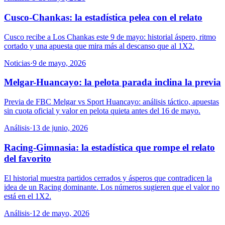
Cusco-Chankas: la estadística pelea con el relato
Cusco recibe a Los Chankas este 9 de mayo: historial áspero, ritmo
cortado y una apuesta que mira más al descanso que al 1X2.
Noticias
·
9 de mayo, 2026
Melgar-Huancayo: la pelota parada inclina la previa
Previa de FBC Melgar vs Sport Huancayo: análisis táctico, apuestas
sin cuota oficial y valor en pelota quieta antes del 16 de mayo.
Análisis
·
13 de junio, 2026
Racing-Gimnasia: la estadística que rompe el relato
del favorito
El historial muestra partidos cerrados y ásperos que contradicen la
idea de un Racing dominante. Los números sugieren que el valor no
está en el 1X2.
Análisis
·
12 de mayo, 2026