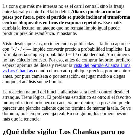
La zona que más me interesa no es el carril central, sino la franja
entre lateral y central del lado débil.
Alianza puede acumular
pases por fuera, pero el partido se puede inclinar si transforma
centros bloqueados en tiros de esquina repetidos.
Ese matiz
cambia la lectura: un ataque que no remata limpio igual puede
producir presión estadística. Y bastante.
Visto desde apuestas, no tener cuotas publicadas —la ficha aparece
con “- / - / -”— impide convertir precio a probabilidad implícita. La
fórmula sería simple: probabilidad = 1 / cuota decimal. Sin número,
no hay cálculo honesto. Por eso, antes de comprar favorito, prefiero
esperar apertura de líneas y revisar la
vista del partido Alianza Lima
vs Los Chankas
cuando el mercado publique precios, porque entrar
antes, por pura camiseta o por sensación, es jugar medio a ciegas
aunque el análisis suene bonito.
La reacción natural del hincha aliancista será pedir control desde el
arranque. Tiene lógica. El problema estadístico es otro: si el favorito
monopoliza territorio pero no acelera por dentro, su posesión puede
parecer una plancha caliente que no termina de marcar la tela. Se ve
dominio, no siempre ventaja real. En ese guion, los corners pesan
más que la tenencia.
¿Qué debe vigilar Los Chankas para no