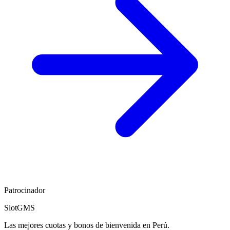
Patrocinador
SlotGMS
Las mejores cuotas y bonos de bienvenida en Perú.