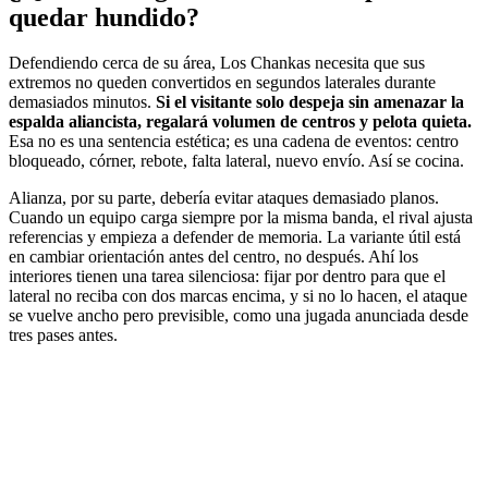
quedar hundido?
Defendiendo cerca de su área, Los Chankas necesita que sus
extremos no queden convertidos en segundos laterales durante
demasiados minutos.
Si el visitante solo despeja sin amenazar la
espalda aliancista, regalará volumen de centros y pelota quieta.
Esa no es una sentencia estética; es una cadena de eventos: centro
bloqueado, córner, rebote, falta lateral, nuevo envío. Así se cocina.
Alianza, por su parte, debería evitar ataques demasiado planos.
Cuando un equipo carga siempre por la misma banda, el rival ajusta
referencias y empieza a defender de memoria. La variante útil está
en cambiar orientación antes del centro, no después. Ahí los
interiores tienen una tarea silenciosa: fijar por dentro para que el
lateral no reciba con dos marcas encima, y si no lo hacen, el ataque
se vuelve ancho pero previsible, como una jugada anunciada desde
tres pases antes.