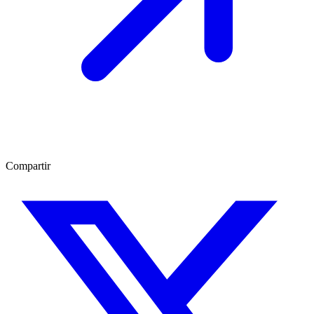
Compartir