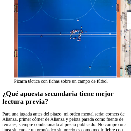
Pizarra táctica con fichas sobre un campo de fútbol
¿Qué apuesta secundaria tiene mejor
lectura previa?
Para una jugada antes del pitazo, mi orden mental sería: corners de
Alianza, primer córner de Alianza y pelota parada como fuente de
remates, siempre condicionado al precio publicado. No compro una
línea sin cuota; un pronóstico sin precio es como medir fiebre con