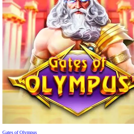
Gates of Olympus