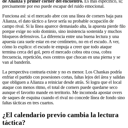
de Alianza y primer córner del encuentro.
Es más específico, sí;
precisamente por eso puede escapar del ruido emocional.
Funciona así: si el mercado abre con una línea de corners baja para
Alianza, el dato táctico a favor sería su probable ocupación de
campo rival. Si la línea aparece demasiado alta, la apuesta pierde filo
porque exige no solo dominio, sino insistencia sostenida y muchos
bloqueos defensivos. La diferencia entre una buena lectura y una
apuesta cara suele estar en ese centímetro, no en el escudo. A ver,
cómo lo explico: el escudo te empuja a creer que todo ataque
termina cerca del gol, pero el mercado cobra otra cosa, cobra
frecuencia, repetición, esos centros que chocan en una pierna y se
van al banderín.
La perspectiva contraria existe y no es menor. Los Chankas podría
enfriar el partido con posesiones cortas, faltas lejos del área y salidas
que obliguen a Alianza a reiniciar desde atrás. Si logra que el local
ataque con menos ritmo, el total de corners puede quedarse seco
aunque el favorito mande en territorio. Me incomoda apostar overs
de saques de esquina cuando el rival no concede línea de fondo sino
faltas tácticas en tres cuartos.
¿El calendario previo cambia la lectura
táctica?