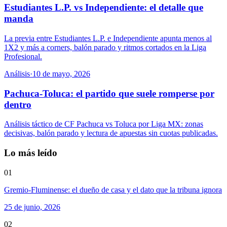
Estudiantes L.P. vs Independiente: el detalle que
manda
La previa entre Estudiantes L.P. e Independiente apunta menos al
1X2 y más a corners, balón parado y ritmos cortados en la Liga
Profesional.
Análisis
·
10 de mayo, 2026
Pachuca-Toluca: el partido que suele romperse por
dentro
Análisis táctico de CF Pachuca vs Toluca por Liga MX: zonas
decisivas, balón parado y lectura de apuestas sin cuotas publicadas.
Lo más leído
01
Gremio-Fluminense: el dueño de casa y el dato que la tribuna ignora
25 de junio, 2026
02