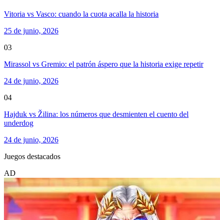
Vitoria vs Vasco: cuando la cuota acalla la historia
25 de junio, 2026
03
Mirassol vs Gremio: el patrón áspero que la historia exige repetir
24 de junio, 2026
04
Hajduk vs Žilina: los números que desmienten el cuento del
underdog
24 de junio, 2026
Juegos destacados
AD