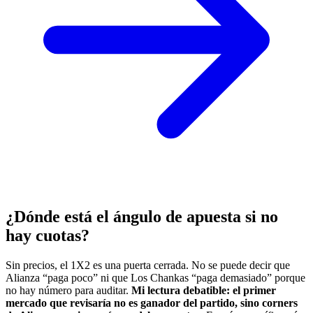
¿Dónde está el ángulo de apuesta si no
hay cuotas?
Sin precios, el 1X2 es una puerta cerrada. No se puede decir que
Alianza “paga poco” ni que Los Chankas “paga demasiado” porque
no hay número para auditar.
Mi lectura debatible: el primer
mercado que revisaría no es ganador del partido, sino corners