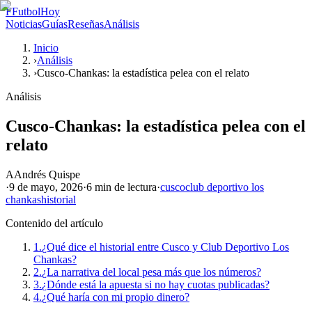
F
FutbolHoy
Noticias
Guías
Reseñas
Análisis
Inicio
›
Análisis
›
Cusco-Chankas: la estadística pelea con el relato
Análisis
Cusco-Chankas: la estadística pelea con el
relato
A
Andrés Quispe
·
9 de mayo, 2026
·
6 min
de lectura
·
cusco
club deportivo los
chankas
historial
Contenido del artículo
1.
¿Qué dice el historial entre Cusco y Club Deportivo Los
Chankas?
2.
¿La narrativa del local pesa más que los números?
3.
¿Dónde está la apuesta si no hay cuotas publicadas?
4.
¿Qué haría con mi propio dinero?