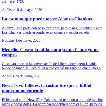
está en el 1X2.
Análisis
·
10 de mayo, 2026
La esquina que puede torcer Alianza-Chankas
Alianza Lima parte con peso territorial, pero el ángulo rentable ante
Los Chankas puede esconderse en corners y pelota parada.
Noticias
·
1 de mayo, 2026
Medellín-Cusco: la tabla empuja una fe que yo no
compro
Cusco aparece en la conversación de Libertadores, pero la tabla
puede engañar. Mi lectura: el relato creció más rápido que el juego.
Análisis
·
24 de junio, 2026
Newell's vs Talleres: la costumbre que el fútbol
moderno no entiende
El historial entre Newell's y Talleres insiste en un partido de muchos
roces y pocos goles. La narrativa moderna ignora el guion, pero las