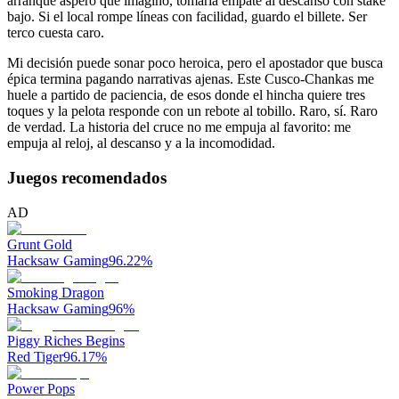
arranque áspero que imagino, tomaría empate al descanso con stake
bajo. Si el local rompe líneas con facilidad, guardo el billete. Ser
terco cuesta caro.
Mi decisión puede sonar poco heroica, pero el apostador que busca
épica termina pagando narrativas ajenas. Este Cusco-Chankas me
huele a partido de paciencia, de esos donde el hincha quiere tres
toques y la pelota responde con un rebote al tobillo. Raro, sí. Raro
de verdad. La historia del cruce no me empuja al favorito: me
empuja al reloj, al descanso y a la incomodidad.
Juegos recomendados
AD
Grunt Gold
Hacksaw Gaming
96.22
%
Smoking Dragon
Hacksaw Gaming
96
%
Piggy Riches Begins
Red Tiger
96.17
%
Power Pops