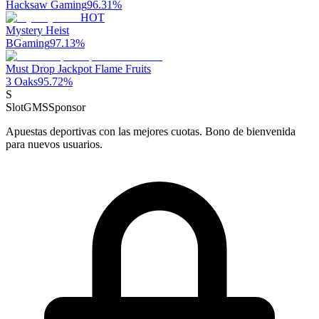
Hacksaw Gaming
96.31
%
HOT
Mystery Heist
BGaming
97.13
%
Must Drop Jackpot Flame Fruits
3 Oaks
95.72
%
S
SlotGMS
Sponsor
Apuestas deportivas con las mejores cuotas. Bono de bienvenida
para nuevos usuarios.