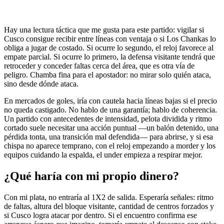
Hay una lectura táctica que me gusta para este partido: vigilar si
Cusco consigue recibir entre líneas con ventaja o si Los Chankas lo
obliga a jugar de costado. Si ocurre lo segundo, el reloj favorece al
empate parcial. Si ocurre lo primero, la defensa visitante tendrá que
retroceder y conceder faltas cerca del área, que es otra vía de
peligro. Chamba fina para el apostador: no mirar solo quién ataca,
sino desde dónde ataca.
En mercados de goles, iría con cautela hacia líneas bajas si el precio
no queda castigado. No hablo de una garantía; hablo de coherencia.
Un partido con antecedentes de intensidad, pelota dividida y ritmo
cortado suele necesitar una acción puntual —un balón detenido, una
pérdida tonta, una transición mal defendida— para abrirse, y si esa
chispa no aparece temprano, con el reloj empezando a morder y los
equipos cuidando la espalda, el under empieza a respirar mejor.
¿Qué haría con mi propio dinero?
Con mi plata, no entraría al 1X2 de salida. Esperaría señales: ritmo
de faltas, altura del bloque visitante, cantidad de centros forzados y
si Cusco logra atacar por dentro. Si el encuentro confirma ese