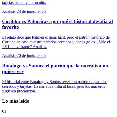
tarjetas tienen valor oculto.
Análisis
·
23 de junio, 2026
Coritiba vs Palmeiras: por qué el historial desafía al
favorito
El relato dice que Palmeiras gana fácil, pero el patrón histórico de
Coritiba en casa muestra partidos cerrados y pocos goles. ¿Vale el
1.91 del visitante? Análisis.
Análisis
·
20 de junio, 2026
Botafogo vs Santos: el patrón que la narrativa no
quiere ver
El historial entre Botafogo y Santos revela un patrón de partidos
cerrados y tarjetas. La narrativa infla al local, pero los números
sugieren precaución.
Lo más leído
01