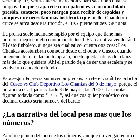
serie amplia y verificable de marcadores para sacar porcentajes
limpios.
Lo que sí aparece como patrón es la incomodidad:
presión, contacto, poco margen para recibir de espaldas y
ataques que necesitan más insistencia que brillo.
Cuando un
cruce se arma desde la fricción, el 1X2 pierde nitidez. Se nubla.
La prensa suele inclinarse rápido por el equipo que tiene más
nombre, mejor cartel o condición de local. Esa narrativa vende fácil.
El dato futbolero, aunque sea cualitativo, cuenta otra cosa: Los
Chankas acostumbran competir desde el choque y Cusco, cuando
no encuentra circulación temprana, puede quedar obligado a lanzar
más de lo que quisiera. Ahí el partido deja de ser una escalera y se
vuelve un candado oxidado.
Para seguir la previa sin inventar precios, la referencia útil es la ficha
del
Cusco vs Club Deportivo Los Chankas del 9 de mayo
, porque el
horario sí está fijado: sábado 9 de mayo a las 20:00. Las cuotas
figuran todavía como “- / - / -”, así que cualquier pronóstico con
decimal exacto sería humo, y del barato.
¿La narrativa del local pesa más que los
números?
Aquí me planto del lado de los números, aunque no vengan en una