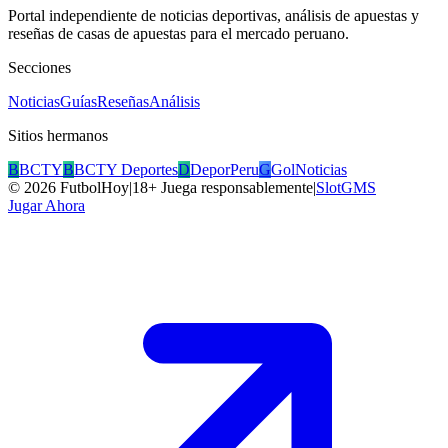
Portal independiente de noticias deportivas, análisis de apuestas y
reseñas de casas de apuestas para el mercado peruano.
Secciones
Noticias
Guías
Reseñas
Análisis
Sitios hermanos
B
BCTY
B
BCTY Deportes
D
DeporPeru
G
GolNoticias
©
2026
FutbolHoy
|
18+ Juega responsablemente
|
SlotGMS
Jugar Ahora