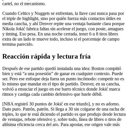
cartel, no el mecanismo.
Cuando Celtics y Nuggets se enfrentan, la llave casi nunca pasa por
el triple de highlight, sino por quién fuerza más contactos útiles en
media cancha, y ahí Denver repite una ventaja bastante clara porque
Nikola Jokić fabrica faltas sin acelerar el juego, con poste, amagues
y timing. Eso pesa. En una noche cerrada, tener 6 u 8 tiros libres
extra de un lado te mueve todo, incluso si el porcentaje de campo
termina parecido.
Reacción rápida y lectura fría
Después de ese partido quedó instalada una idea: Boston compitió
bien y está “a una posesión” de ganar en cualquier contexto. Puede
ser. Pero ese enfoque deja fuera un punto incómodo: competir no es
lo mismo que mandar en el tipo de partido. Denver, en su cancha,
volvió a ensuciar el juego en ese barro técnico donde Jokić marca
ritmos y castiga cada cambio defensivo que huele débil.
[NBA registró 30 puntos de Jokić en ese triunfo], y no es adorno.
Dato puro. Patrón, patrón. Si llega a 30 sin colgarse de una racha de
triples, lo que te está diciendo el partido es que produjo desde lectura
de ventajas, rebote ofensivo y, sobre todo, línea de libres o tiros de
altísima eficiencia cerca del aro. Para apostar, ese origen vale más