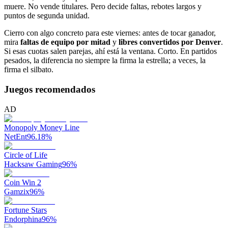
muere. No vende titulares. Pero decide faltas, rebotes largos y
puntos de segunda unidad.
Cierro con algo concreto para este viernes: antes de tocar ganador,
mira
faltas de equipo por mitad
y
libres convertidos por Denver
.
Si esas cuotas salen parejas, ahí está la ventana. Corto. En partidos
pesados, la diferencia no siempre la firma la estrella; a veces, la
firma el silbato.
Juegos recomendados
AD
Monopoly Money Line
NetEnt
96.18
%
Circle of Life
Hacksaw Gaming
96
%
Coin Win 2
Gamzix
96
%
Fortune Stars
Endorphina
96
%