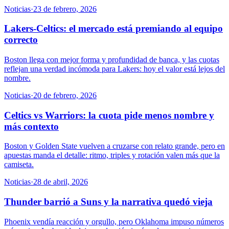
Noticias
·
23 de febrero, 2026
Lakers-Celtics: el mercado está premiando al equipo
correcto
Boston llega con mejor forma y profundidad de banca, y las cuotas
reflejan una verdad incómoda para Lakers: hoy el valor está lejos del
nombre.
Noticias
·
20 de febrero, 2026
Celtics vs Warriors: la cuota pide menos nombre y
más contexto
Boston y Golden State vuelven a cruzarse con relato grande, pero en
apuestas manda el detalle: ritmo, triples y rotación valen más que la
camiseta.
Noticias
·
28 de abril, 2026
Thunder barrió a Suns y la narrativa quedó vieja
Phoenix vendía reacción y orgullo, pero Oklahoma impuso números