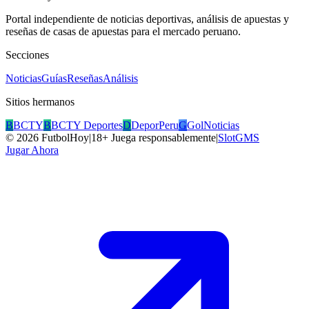
Portal independiente de noticias deportivas, análisis de apuestas y
reseñas de casas de apuestas para el mercado peruano.
Secciones
Noticias
Guías
Reseñas
Análisis
Sitios hermanos
B
BCTY
B
BCTY Deportes
D
DeporPeru
G
GolNoticias
©
2026
FutbolHoy
|
18+ Juega responsablemente
|
SlotGMS
Jugar Ahora