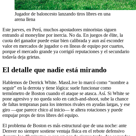
Jugador de baloncesto lanzando tiros libres en una
arena llena
Este jueves, en Perú, muchos apostadores minoristas siguen
entrando al moneyline por inercia. No da. En juegos de élite, la
cuota del ganador puede estar bien calibrada y aun así esconder
valor en mercados de jugador o en líneas de equipo por cuartos,
porque el mercado grande ya corrigió reputaciones y el secundario
todavía deja grietas.
El detalle que nadie está mirando
Hablemos de Derrick White. MassLive lo marcó como “nombre a
seguir” en la derrota y tiene lógica: suele funcionar como
termómetro de Boston cuando el ataque se atasca. Así. Si White se
pone agresivo y no queda solo en catch-and-shoot, sube la chance
de faltas tempranas para los internos rivales en ayudas largas, y ese
giro —que parece chico al inicio— te altera rotaciones y puede
empujar props de tiros libres del equipo.
El problema de Boston es más estructural que de una noche: ante
Denver no siempre sostiene ventaja física en el rebote defensivo