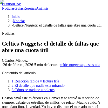
F
FutbolHoy
Noticias
Guías
Reseñas
Análisis
Inicio
›
Noticias
›
Celtics-Nuggets: el detalle de faltas que abre una cuota útil
Noticias
Celtics-Nuggets: el detalle de faltas que
abre una cuota útil
C
Carlos Méndez
·
26 de febrero, 2026
·
5 min
de lectura
·
celtics
nuggets
apuestas nba
Contenido del artículo
1.
Reacción rápida y lectura fría
2.
El detalle que nadie está mirando
3.
Cómo se traduce a boletos
Boston cayó este miércoles en Denver y se activó la reacción de
siempre: debate de estrellas, de anillos, de relato. Mucho ruido. Y
poco dato fino, la verdad. Yo lo veo distinto: el mercado mira el