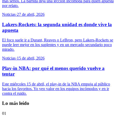
más serios. La barrida deja una lección incómoda para quien apuesta
por relato.
Noticias
·
27 de abril, 2026
Lakers-Rockets: la segunda unidad es donde vive la
apuesta
El foco suele ir a Durant, Reaves o LeBron, pero Lakers-Rockets se
puede leer mejor en los suplentes y en un mercado secundario poco
mirado.
Noticias
·
15 de abril, 2026
Play-in NBA: por qué el menos querido vuelve a
tentar
Este miércoles 15 de abril, el play-in de la NBA empuja al público
hacia los favoritos. Yo veo valor en los equipos incómodos y en ir
contra el ruido.
Lo más leído
01