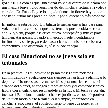
gol al 90. La cosa es que Binacional volvió al centro de la charla por
una mezcla brava: ruido legal, nervio del hincha y lectura a la volada
en redes. En FutbolHoy te lo digo de frente, sin floreo: hoy no toca
apostar al titular más prendido, toca ir por el escenario más probable.
El ambiente está partido. En Juliaca te sueltan que sí hay base para
volver; en Lima contestan que el sistema no puede doblarse cada
año. Y ojo ahí, porque ese cruce mueve percepción y mueve plata
también. Así nomás. Cuando el mercado huele incertidumbre
institucional, suele pegarle de más a clubes del mismo ecosistema
competitivo. Esa distorsión, sí, sí se puede trabajar.
El caso Binacional no se juega solo en
tribunales
En la práctica, los clubes que se pasan meses entre reclamos
administrativos y apelaciones casi siempre llegan tarde a planificar lo
deportivo. No necesitas inventarte cifras para notarlo: se atrasa el
armado del plantel, se congelan renovaciones y el comando técnico
labura con el calendario respirándole en la nuca. Mi tesis va por ahí:
incluso si Binacional mantiene chances jurídicas, el costo deportivo
de vivir en modo pleito termina, casi siempre, cobrándose en
cancha. Y eso, causa, el apostador serio lo tiene que poner en la
balanza antes de cualquier comunicado.