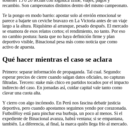
sostener 15 o 20 fechas con logística firme, viajes, pagos y
recambio. Son campeonatos distintos dentro del mismo campeonato.
Te la pongo en modo barrio: apostar solo al envión emocional se
parece a bajarte un ceviche bravazo en La Victoria antes de un viaje
largo a la altura. Riquísimo al arranque, pesado después. El mercado
se enamora de esos relatos cortos; el rendimiento, no tanto. Por eso
no cambio postura: hasta que no haya definición firme y plan
deportivo visible, Binacional pesa más como noticia que como
activo de apuesta.
Qué hacer mientras el caso se aclara
Primero: separar información de propaganda. Tal cual. Segundo:
esperar precios de cierre cuando salgan datos oficiales, no capturas
filtradas. Tercero: stake más chico en partidos tocados por el impacto
indirecto del caso. En jornadas así, cuidar capital vale tanto como
clavar una cuota alta.
Y cierro con algo incómodo. En Perú nos fascina debatir justicia
deportiva, pero cuando apostamos seguimos yendo por corazonada.
FutbolHoy está para pinchar esa burbuja, un poco al menos. Si el
expediente de Binacional avanza, habrá ventana; si se empantana,
también. La diferencia, al final, la marca quién llega frío al mercado.