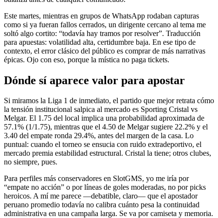
Este martes, mientras en grupos de WhatsApp rodaban capturas
como si ya fueran fallos cerrados, un dirigente cercano al tema me
soltó algo cortito: “todavía hay tramos por resolver”. Traducción
para apuestas: volatilidad alta, certidumbre baja. En ese tipo de
contexto, el error clásico del público es comprar de más narrativas
épicas. Ojo con eso, porque la mística no paga tickets.
Dónde sí aparece valor para apostar
Si miramos la Liga 1 de inmediato, el partido que mejor retrata cómo
la tensión institucional salpica al mercado es Sporting Cristal vs
Melgar. El 1.75 del local implica una probabilidad aproximada de
57.1% (1/1.75), mientras que el 4.50 de Melgar sugiere 22.2% y el
3.40 del empate ronda 29.4%, antes del margen de la casa. Lo
puntual: cuando el torneo se ensucia con ruido extradeportivo, el
mercado premia estabilidad estructural. Cristal la tiene; otros clubes,
no siempre, pues.
Para perfiles más conservadores en SlotGMS, yo me iría por
“empate no acción” o por líneas de goles moderadas, no por picks
heroicos. A mí me parece —debatible, claro— que el apostador
peruano promedio todavía no calibra cuánto pesa la continuidad
administrativa en una campaña larga. Se va por camiseta y memoria.