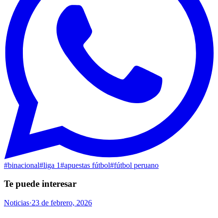
#
binacional
#
liga 1
#
apuestas fútbol
#
fútbol peruano
Te puede interesar
Noticias
·
23 de febrero, 2026