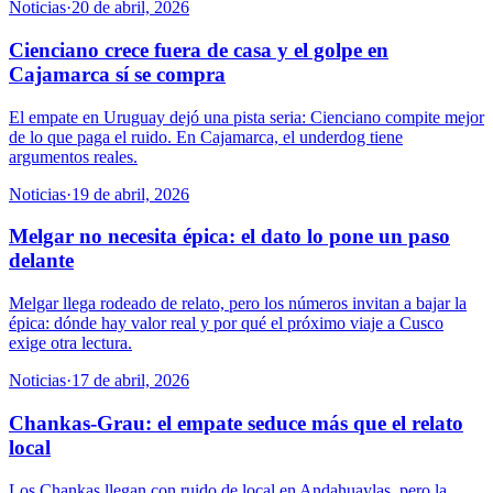
Noticias
·
20 de abril, 2026
Cienciano crece fuera de casa y el golpe en
Cajamarca sí se compra
El empate en Uruguay dejó una pista seria: Cienciano compite mejor
de lo que paga el ruido. En Cajamarca, el underdog tiene
argumentos reales.
Noticias
·
19 de abril, 2026
Melgar no necesita épica: el dato lo pone un paso
delante
Melgar llega rodeado de relato, pero los números invitan a bajar la
épica: dónde hay valor real y por qué el próximo viaje a Cusco
exige otra lectura.
Noticias
·
17 de abril, 2026
Chankas-Grau: el empate seduce más que el relato
local
Los Chankas llegan con ruido de local en Andahuaylas, pero la