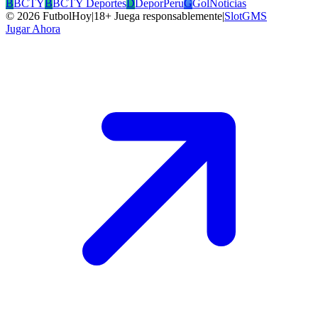
B
BCTY
B
BCTY Deportes
D
DeporPeru
G
GolNoticias
©
2026
FutbolHoy
|
18+ Juega responsablemente
|
SlotGMS
Jugar Ahora