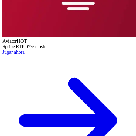
Aviator
HOT
Spribe
|
RTP
97
%
|
crash
Jugar ahora