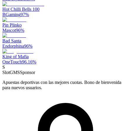
Hot Chilli Bells 100
BGaming
97
%
Pin Plinko
Mascot
96
%
Bad Santa
Endorphina
96
%
King of Mafia
OneTouch
96.16
%
S
SlotGMS
Sponsor
Apuestas deportivas con las mejores cuotas. Bono de bienvenida
para nuevos usuarios.