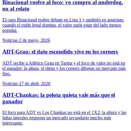
Binacional vuelve al foco: yo compro al underdog,
no al relato
El caso Binacional reabre debate en Liga 1 y también en apuestas:
cuando el ruido legal domina, el valor suele estar del lado menos
popular.
Noticias
·
2 de mayo, 2026
ADT-Grau: el dato escondido vive en los corners
ADT recibe a Atlético Grau en Tarma y el foco de valor no está en
el ganador: la altura, el ritmo y los corners dibujan un mercado más
fino.
Noticias
·
27 de abril, 2026
ADT-Chankas: la pelota quieta vale más que el
ganador
El foco para ADT vs Los Chankas no está en el 1X2: la altura y las
faltas laterales empujan un mercado secundario mucho más
interesante.