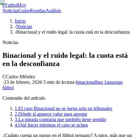
F
FutbolHoy
Noticias
Guías
Reseñas
Análisis
Inicio
›
Noticias
›
Binacional y el ruido legal: la cuota está en la desconfianza
Noticias
Binacional y el ruido legal: la cuota está
en la desconfianza
C
Carlos Méndez
·
23 de febrero, 2026
·
5 min
de lectura
·
binacional
liga 1
apuestas
fútbol
Contenido del artículo
1.
El caso Binacional no se juega solo en tribunales
2.
Dónde sí aparece valor para apostar
3.
La mirada contraria que también tiene sentido
4.
Qué hacer mientras el caso se aclara
¿Cuánto cuesta un rumor en el fútbol peruano? A ratos, más que un