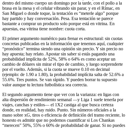
dentro del mismo cuerpo un domingo por la tarde, con el pollo a la
brasa en la mesa y el celular vibrando sin parar, y en el Rímac, en
San Miguel o donde toque, la tentación es “meterle algo” porque
hay partido y hay conversación. Pesa. Esa tentación se parece
bastante a comprar un producto solo porque está en vitrina. En
apuestas, esa vitrina tiene nombre: cuota corta.
El primer argumento numérico para frenar es estructural: sin cuotas
concretas publicadas en la información que tenemos aquí, cualquier
“pronóstico” termina siendo una opinión sin precio. Y sin precio no
hay apuesta; hay relato. Apostar sin saber si estás pagando una
probabilidad implícita de 52%, 58% o 64% es como aceptar un
cambio de dólares sin mirar el tipo de cambio, y luego sorprenderte
por el vuelto. Además, si la cuota se mueve 0.10 en decimal
(ejemplo: de 1.90 a 1.80), la probabilidad implícita salta de 52.6% a
55.6%. Tres puntos. Se van rápido. Y pueden borrar tu supuesto
valor aunque tu lectura futbolística sea correcta.
El segundo argumento tiene que ver con la varianza: en ligas con
alta dispersión de rendimiento semanal —y Liga 1 suele tenerla por
viajes, canchas y estilos— el 1X2 castiga al que busca certeza
donde, en realidad, hay ruido. Punto. Sin números oficiales a la
mano sobre xG, tiros o eficiencia de definición del tramo reciente, lo
honesto es admitir que no podemos cuantificar si Los Chankas
“merecen” 50%, 55% o 60% de probabilidad de ganar. Si no puedes