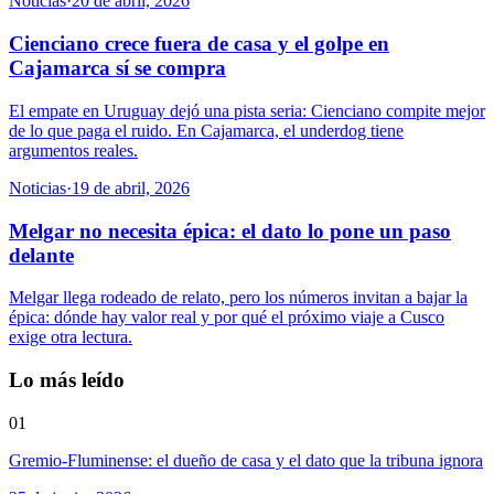
Noticias
·
20 de abril, 2026
Cienciano crece fuera de casa y el golpe en
Cajamarca sí se compra
El empate en Uruguay dejó una pista seria: Cienciano compite mejor
de lo que paga el ruido. En Cajamarca, el underdog tiene
argumentos reales.
Noticias
·
19 de abril, 2026
Melgar no necesita épica: el dato lo pone un paso
delante
Melgar llega rodeado de relato, pero los números invitan a bajar la
épica: dónde hay valor real y por qué el próximo viaje a Cusco
exige otra lectura.
Lo más leído
01
Gremio-Fluminense: el dueño de casa y el dato que la tribuna ignora