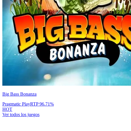
Big Bass Bonanza
Pragmatic Play
RTP
96.71
%
HOT
Ver todos los juegos