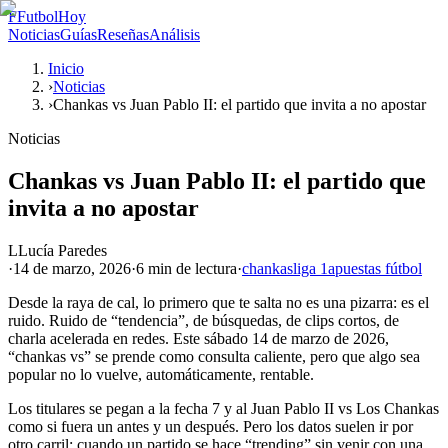
F
FutbolHoy
Noticias
Guías
Reseñas
Análisis
Inicio
›
Noticias
›
Chankas vs Juan Pablo II: el partido que invita a no apostar
Noticias
Chankas vs Juan Pablo II: el partido que
invita a no apostar
L
Lucía Paredes
·
14 de marzo, 2026
·
6 min
de lectura
·
chankas
liga 1
apuestas fútbol
Desde la raya de cal, lo primero que te salta no es una pizarra: es el
ruido. Ruido de “tendencia”, de búsquedas, de clips cortos, de
charla acelerada en redes. Este sábado 14 de marzo de 2026,
“chankas vs” se prende como consulta caliente, pero que algo sea
popular no lo vuelve, automáticamente, rentable.
Los titulares se pegan a la fecha 7 y al Juan Pablo II vs Los Chankas
como si fuera un antes y un después. Pero los datos suelen ir por
otro carril: cuando un partido se hace “trending” sin venir con una