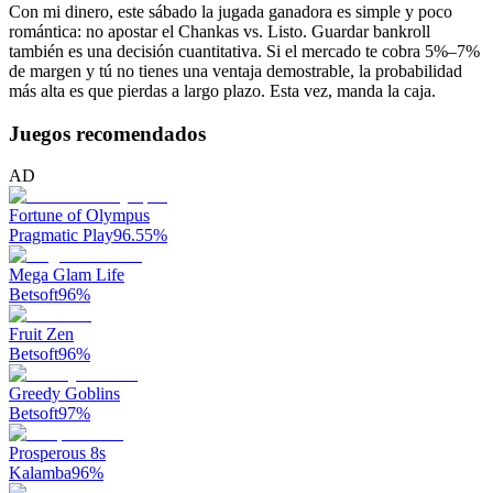
Con mi dinero, este sábado la jugada ganadora es simple y poco
romántica: no apostar el Chankas vs. Listo. Guardar bankroll
también es una decisión cuantitativa. Si el mercado te cobra 5%–7%
de margen y tú no tienes una ventaja demostrable, la probabilidad
más alta es que pierdas a largo plazo. Esta vez, manda la caja.
Juegos recomendados
AD
Fortune of Olympus
Pragmatic Play
96.55
%
Mega Glam Life
Betsoft
96
%
Fruit Zen
Betsoft
96
%
Greedy Goblins
Betsoft
97
%
Prosperous 8s
Kalamba
96
%