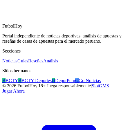
FutbolHoy
Portal independiente de noticias deportivas, análisis de apuestas y
reseñas de casas de apuestas para el mercado peruano.
Secciones
Noticias
Guías
Reseñas
Análisis
Sitios hermanos
B
BCTY
B
BCTY Deportes
D
DeporPeru
G
GolNoticias
©
2026
FutbolHoy
|
18+ Juega responsablemente
|
SlotGMS
Jugar Ahora