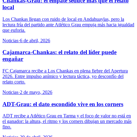
Chankas-Grau: el empate seduce más que el relato
local
Los Chankas llegan con ruido de local en Andahuaylas, pero la
lectura fría del partido ante Atlético Grau empuja más hacia igualdad
que euforia.
Noticias
·
6 de abril, 2026
Cajamarca-Chankas: el relato del líder puede
engañar
FC Cajamarca recibe a Los Chankas en plena fiebre del Apertura
2026. Entre impulso anímico y lectura táctica, yo desconfío del
relato corto.
Noticias
·
2 de mayo, 2026
ADT-Grau: el dato escondido vive en los corners
ADT recibe a Atlético Grau en Tarma y el foco de valor no está en
el ganador: la altura, el ritmo y los corners dibujan un mercado más
fino.