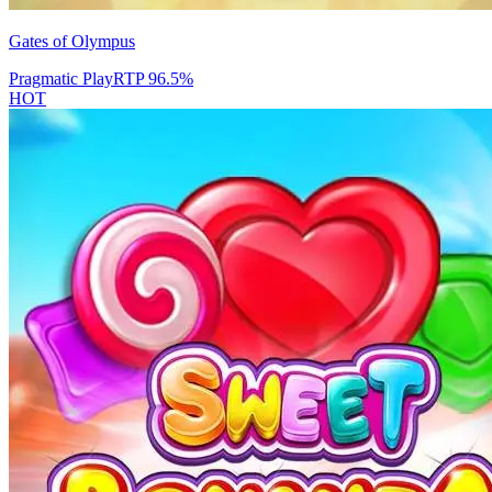
Gates of Olympus
Pragmatic Play
RTP
96.5
%
HOT