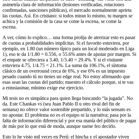
asimetría clara de información (lesiones verificadas, rotaciones
confirmadas, sanciones públicas), el mercado normalmente aprieta
las cuotas. Así. En cristiano: si todos miran lo mismo, tu margen se
achica y la comisión de la casa se come la escena, se come la
escena.
A ver, cómo lo explico… una forma prolija de aterrizar esto es pasar
de cuotas a probabilidades implícitas. Si el favorito estuviera, por
ejemplo, en 1.80 (un número típico para un local moderado en Liga
1), eso te da 1/1.80 = 0.556, o 55.6% antes de ajustar por margen. Si
el empate se ofreciera a 3.40, 1/3.40 = 29.4%. Y si el visitante
estuviera 4.75, 1/4.75 = 21.1%. La suma da 106.1%, el síntoma
clásico de un overround cerca de 6%, y ese 6% es un impuesto
pesado cuando tú no tienes un edge real. No estoy afirmando que
esas sean las cuotas del partido; muestro el cálculo porque, si te vas
a entusiasmar, mínimo exige ese ejercicio.
Mi tesis no es simpática para quien llega buscando “la jugada”. No
da. Este Chankas vs (sea Juan Pablo II u otro rival del fin de
semana) no ofrece valor sostenible prepartido, y lo más sensato es
no apostar. El problema no es el equipo ni la narrativa; pasa por la
falta de información diferencial y por esa manía del público de pagar
de más por lo que está de moda, aunque suene feo decirlo.
Esto lo he visto mil veces en Perú: el hincha y el apostador viven