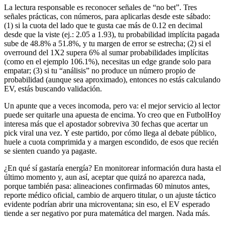
La lectura responsable es reconocer señales de “no bet”. Tres
señales prácticas, con números, para aplicarlas desde este sábado:
(1) si la cuota del lado que te gusta cae más de 0.12 en decimal
desde que la viste (ej.: 2.05 a 1.93), tu probabilidad implícita pagada
sube de 48.8% a 51.8%, y tu margen de error se estrecha; (2) si el
overround del 1X2 supera 6% al sumar probabilidades implícitas
(como en el ejemplo 106.1%), necesitas un edge grande solo para
empatar; (3) si tu “análisis” no produce un número propio de
probabilidad (aunque sea aproximado), entonces no estás calculando
EV, estás buscando validación.
Un apunte que a veces incomoda, pero va: el mejor servicio al lector
puede ser quitarle una apuesta de encima. Yo creo que en FutbolHoy
interesa más que el apostador sobreviva 30 fechas que acertar un
pick viral una vez. Y este partido, por cómo llega al debate público,
huele a cuota comprimida y a margen escondido, de esos que recién
se sienten cuando ya pagaste.
¿En qué sí gastaría energía? En monitorear información dura hasta el
último momento y, aun así, aceptar que quizá no aparezca nada,
porque también pasa: alineaciones confirmadas 60 minutos antes,
reporte médico oficial, cambio de arquero titular, o un ajuste táctico
evidente podrían abrir una microventana; sin eso, el EV esperado
tiende a ser negativo por pura matemática del margen. Nada más.